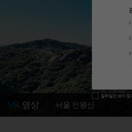
1
2
3
일주일간 보지 않
VR
영상
서울 인왕산