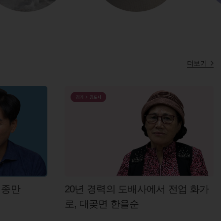
더보기
임종만
20년 경력의 도배사에서 전업 화가
로, 대곶면 한을순