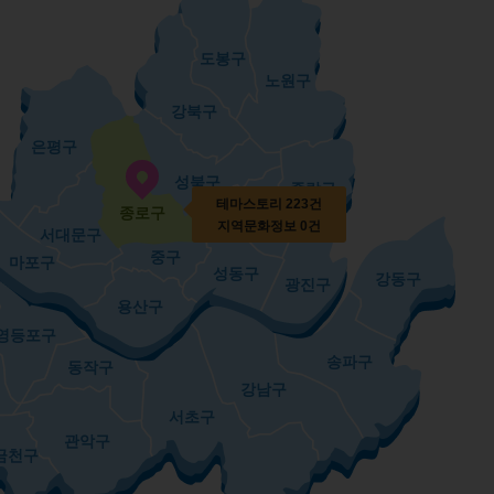
도봉구
노원구
강북구
은평구
성북구
중랑구
테마스토리
223건
종로구
동대문구
지역문화정보
0
건
서대문구
중구
마포구
성동구
강동구
광진구
용산구
영등포구
송파구
동작구
강남구
서초구
관악구
금천구