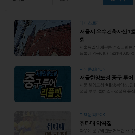
테마스토리
서울시 우수건축자산 1호
회
서울특별시 체부동 성결교회는 
등록된 건물이다. 1931년 지어
프랑스식과 영국식이 모두 보여 
2018년 리모델링을 거쳐 체부
지역문화PICK
되었다. 교회 외관은 유지하고 
서울한양도성 중구 투어
당은 음악 관련 활동을 할 수 있는
카페와 세미나실로 이용할 수 있는
서울 한양도성 4내산(북악산, 인왕
민들의 예술문화공간으로 재탄생
성곽 부분, 특히 각자성석을 중
개하는 콘텐츠를 제작함. 남산(
시대 공사 실명제 및 남산성곽 
계하여 당시 모습을 스토리텔링하
지역문화PICK
"
취타대 악곡집
좌우에 문무백관을 거느린 채 수