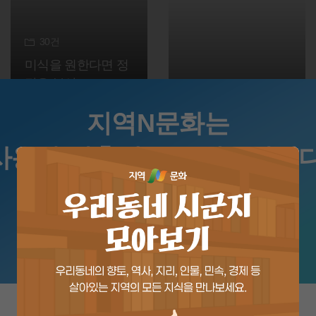
30
건
미식을 원한다면 정
답은 부산
21
건
자 떠나자~ 동해바
지역N문화는
다로
사용자 맞춤정보를 제공합니다
사용자의 관심지역과 위치정보로 더 많은 기능을 이용해보세요.