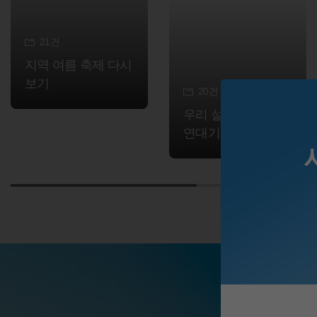
21
건
지역 여름 축제 다시
보기
20
건
우리 설화 속 고양이
연대기