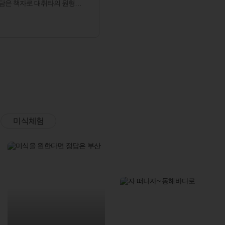
담은 책자로 대취타의 원형을
리 선조들의 기개를 느끼게
닌 우리의 소중한 문화자원이
 등장하는 종로지역문화의 아
미식체험