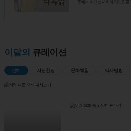
두에서 이끄는 대취타 악보집을 
보존하고 기록한 콘텐츠이다. 우
해주는 대취타는 오랜 역사를 지
자 수문장 교대의식에 빠짐없이
이콘이다."
이달의
큐레이션
전체
자연힐링
문화체험
역사탐방