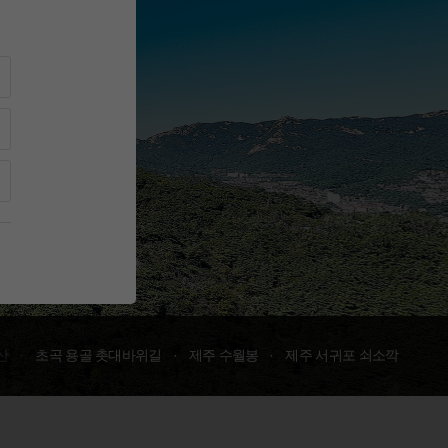
산
초곡 용골 촛대바위길
제주 수월봉
제주 서귀포 쇠소깍