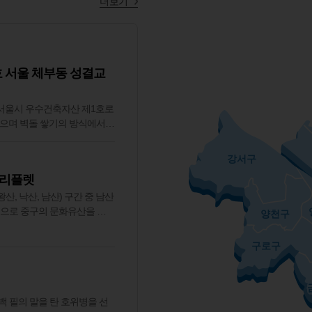
더보기
 서울 체부동 성결교
서울시 우수건축자산 제1호로
졌으며 벽돌 쌓기의 방식에서
시대적 변화를 살필 수 있다.
동 생활문화지원센터로 탈바꿈
강서구
내부를 대폭 보수하였다. 예배
 리플렛
 ‘체부홀’로, 한옥 별채는 북
 ‘금오재’로 바뀌어 지역 주
산, 낙산, 남산) 구간 중 남산
하였다."
심으로 중구의 문화유산을 소
양천구
중구) 성곽의 각자성석과 조선
암문 자료 등을 유기적으로 연
구로구
는 책자와 홍보 리플렛 제작
백 필의 말을 탄 호위병을 선