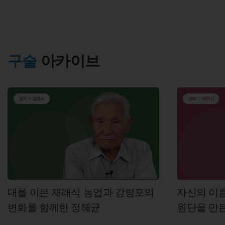
구술
아카이브
대를 이은 재래식 농업과 강령포의
자신의 이름
변화를 함께한 정해균
원단을 만