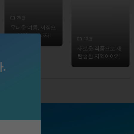
25
건
무더운 여름, 서점으
로 북캉스 떠나자!
13
건
새로운 작품으로 재
탄생한 지역이야기
.