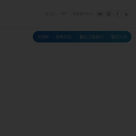
로그인
MY
메일링서비스
지역N
문화지도
틀린그림찾기
웹진이곳