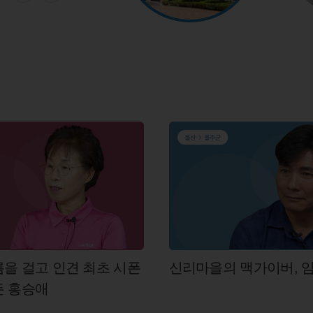
을 걸고 인견 최초 시폰
신리마을의 맥가이버, 
든 홍승애