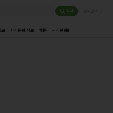
검색
상세검색
자료
지역문화 정보
웹툰
지역문화#
'수박따기놀이'
'수박따기놀이'
생
사의 마지막 한 발
‘울진 망양정’
장빙업자'
'보성삼베'