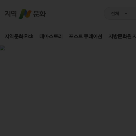
지역문화 Pick
테마스토리
포스트 큐레이션
지방문화원 
한국문화원연합회
'한국광복군'
의 위대한 탄
'팥죽',
묘한 인연
묘한 인연
김상옥 의
'