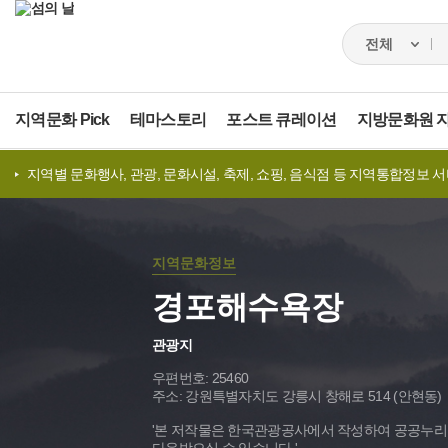
지역문화 Pick
테마스토리
포스트 큐레이션
지방문화원 
지역별 문화행사, 관광, 문화시설, 축제, 쇼핑, 음식점 등 지역통합정보 
지역문화정보
경포해수욕장
관광지
우편번호:
25460
주소:
강원특별자치도 강릉시 창해로 514 (안현동)
'본 저작물은 한국관광공사에서 작성하여 공공누리