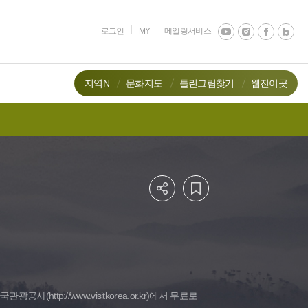
로그인
MY
메일링서비스
지역N
문화지도
틀린그림찾기
웹진이곳
한국관광공사(
http://www.visitkorea.or.kr
)에서 무료로