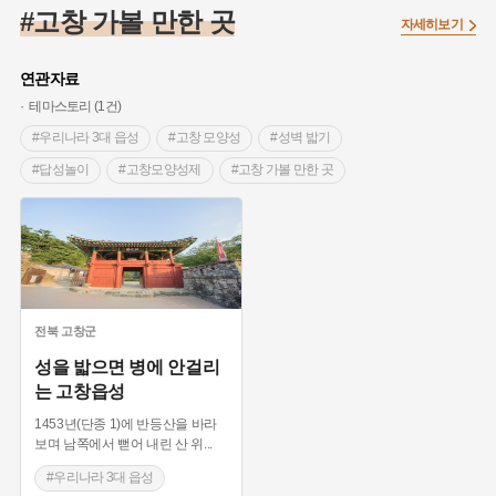
#온달
#의병활동
#빵지순례
#낙성대
#문화유산
#고창 가볼 만한 곳
자세히보기
#독립운동가
#영산포
#성곽
#단지
#외성
#수령
#풍속
#황해도
#대한애국부인회
#여성독립운동가
연관자료
#지역의 설화
#항일투쟁
#경기도설화
#조선시대 문신
테마스토리 (1건)
#애민
#노원구
#남자현
#조선역사
#용인의 전설
#우리나라 3대 읍성
#고창 모양성
#성벽 밟기
#강감찬
#박물관
#한의학
#여성 독립운동가
#산성
#답성놀이
#고창모양성제
#고창 가볼 만한 곳
#어린이역사콘텐츠
#강진
#제주도설화
#임시의정원
#강강술래
#읍성
#드라마 촬영지
#전설
#용인
#온라인 생활사박물관
#바위설화
#마을
#예능프로그램 촬영지
#전라북도 사적
#고창여행
#백년가게
#인천
#고구려
#지명
#지명유래
#전북 고창
#3.1운동
#목민관
#생활용품
#허준
#블루리본
#먼우금
#농업
#나주
#갯벌
#고구마
#종로구
전북
고창군
#28독립선언
#내성
#왕건
#지역의 오래된 가게
성을 밟으면 병에 안걸리
는 고창읍성
#조선 시대 사회
#공예품
#바보온달
1453년(단종 1)에 반등산을 바라
보며 남쪽에서 뻗어 내린 산 위
...
#우리나라 3대 읍성