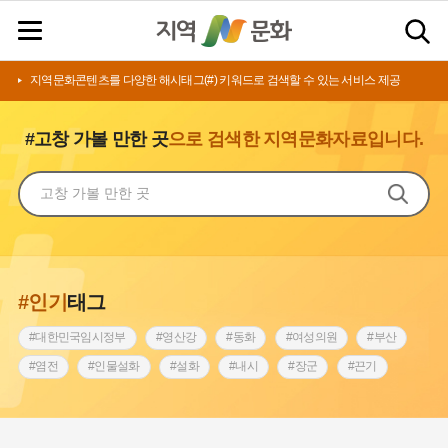
지역문화콘텐츠를 다양한 해시태그(#) 키워드로 검색할 수 있는 서비스 제공
#고창 가볼 만한 곳
으로 검색한 지역문화자료입니다.
#인기
태그
#대한민국임시정부
#영산강
#동화
#여성의원
#부산
#염전
#인물설화
#설화
#내시
#장군
#끈기
#상서리 오재호
#김마리아
#동의보감
#원호원두표묘역
#전라남도 지명유래
#아차산성
#강동구
#강서구
#징채