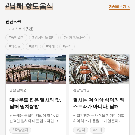
#온달
#의병활동
#빵지순례
#낙성대
#문화유산
#남해 향토음식
자세히보기
#독립운동가
#영산포
#성곽
#단지
#외성
#수령
#풍속
#황해도
#대한애국부인회
#여성독립운동가
연관자료
#지역의 설화
#항일투쟁
#경기도설화
#조선시대 문신
테마스토리 (5건)
#애민
#노원구
#남자현
#조선역사
#용인의 전설
#죽방멸치
#경상남도 별미
#남해 향토음식
#강감찬
#박물관
#한의학
#여성 독립운동가
#산성
#해산물
#멸치
#찌개
#유자
#어린이역사콘텐츠
#강진
#제주도설화
#임시의정원
#전설
#용인
#온라인 생활사박물관
#바위설화
#마을
#백년가게
#인천
#고구려
#지명
#지명유래
#3.1운동
#목민관
#생활용품
#허준
#블루리본
#먼우금
#농업
#나주
#갯벌
#고구마
#종로구
경남
남해군
경남
남해군
#28독립선언
#내성
#왕건
#지역의 오래된 가게
대나무로 잡은 멸치의 맛,
멸치는 더 이상 식탁의 엑
남해 멸치쌈밥
스트라가 아니다, 남해
...
#조선 시대 사회
#공예품
#바보온달
남해에는 특별한 쌈밥이 있다. 일
생멸치찌개는 내장을 제거한 생멸
반적인 멸치와 다른 압도적인 크
...
치와 채소에 물을 부어 얼큰하고
...
#죽방멸치
#멸치
#찌개