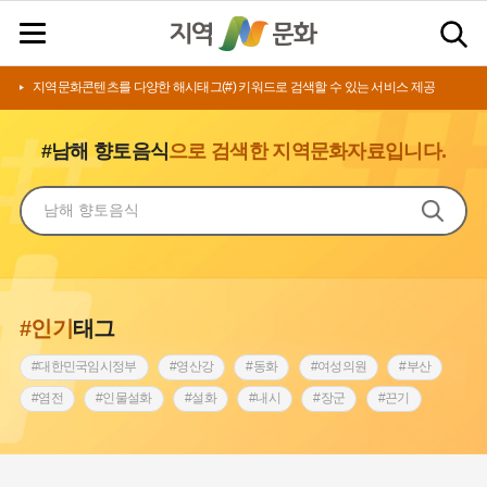
지역문화콘텐츠를 다양한 해시태그(#) 키워드로 검색할 수 있는 서비스 제공
#남해 향토음식
으로 검색한 지역문화자료입니다.
#인기
태그
#대한민국임시정부
#영산강
#동화
#여성의원
#부산
#염전
#인물설화
#설화
#내시
#장군
#끈기
#상서리 오재호
#김마리아
#동의보감
#원호원두표묘역
#전라남도 지명유래
#아차산성
#강동구
#강서구
#징채