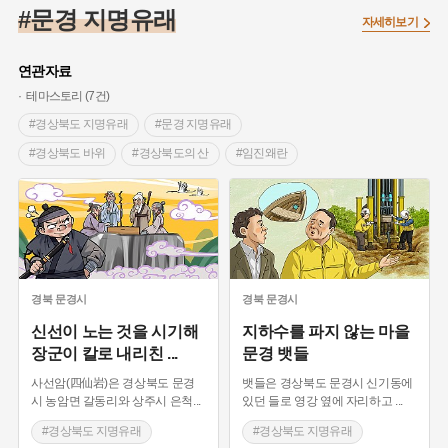
#임시의정원
#고구려
#고구마
#한의학
#강진
#문경 지명유래
자세히보기
#인천
#외성
#허준
#농업
#지역의 설화
#낙성대
#황해도
#지역의 오래된 가게
#어린이역사콘텐츠
#백년가게
연관자료
#조선역사
#대한애국부인회
#아차산성
#빵지순례
테마스토리 (7건)
#왕건
#전라남도 지명유래
#목민관
#강감찬
#경상북도 지명유래
#문경 지명유래
#온라인 생활사박물관
#강동구
#제주도설화
#경상북도 바위
#경상북도의 산
#임진왜란
#여성독립운동가
#조선시대 문신
#3.1운동
#애민
#조선시대 지명유래
#경북 문경
#문경 가볼만한곳
#김마리아
#여성 독립운동가
#28독립선언
#온달
#문화유산
#노원구
#마을
#전설
#박물관
#경기도설화
#강서구
#공예품
#원호원두표묘역
#용인
#지명유래
#블루리본
#대한민국임시정부
#염전
경북
문경시
경북
문경시
#용인의 전설
#끈기
#산성
#동화
#생활용품
신선이 노는 것을 시기해
지하수를 파지 않는 마을
장군이 칼로 내리친
...
문경 뱃들
#의병활동
#영산포
#수령
#부산
#항일투쟁
#남자현
사선암(四仙岩)은 경상북도 문경
뱃들은 경상북도 문경시 신기동에
시 농암면 갈동리와 상주시 은척
...
있던 들로 영강 옆에 자리하고
...
#경상북도 지명유래
#경상북도 지명유래