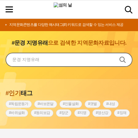
지역문화콘텐츠를 다양한 해시태그(#) 키워드로 검색할 수 있는 서비스 제공
#문경 지명유래
으로 검색한 지역문화자료입니다.
#인기
태그
#독립운동가
#바보온달
#인물설화
#갯벌
#내성
#바위설화
#동의보감
#장군
#지명
#영산강
#징채
#종로구
#설화
#상서리 오재호
#조선 시대 사회
#단지
#나주
#풍속
#먼우금
#여성의원
#내시
#성곽