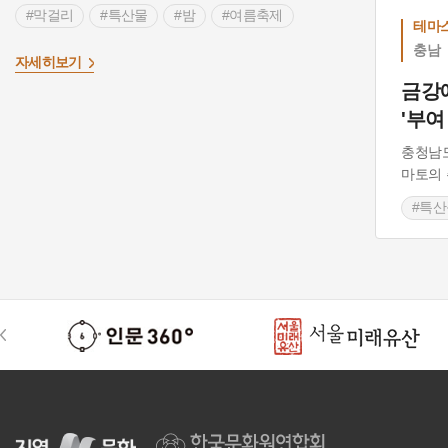
#막걸리
#특산물
#밤
#여름축제
테마
#여름여행
#충청남도 축제
충남
>
자세히보기
#부여 가볼만한곳
#충청남도 전통시장
금강
'부여
충청남도
마토의 
#특산
#부여