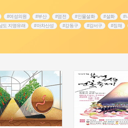
#여성의원
#부산
#염전
#인물설화
#설화
#
남도 지명유래
#아차산성
#강동구
#강서구
#징채
#성곽
#단지
#외성
#수령
#풍속
#황해도
 문신
#애민
#노원구
#남자현
#조선역사
#용인의
역사콘텐츠
#강진
#제주도설화
#임시의정원
#전설
명
#지명유래
#3.1운동
#목민관
#생활용품
#허준
#내성
#왕건
#지역의 오래된 가게
#조선 시대 사회