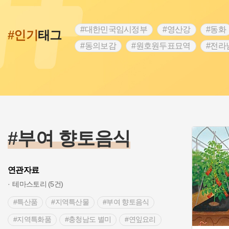
#대한민국임시정부
#영산강
#동화
#인기
태그
#동의보감
#원호원두표묘역
#전라
#문화유산
#독립운동가
#영산포
#항일투쟁
#경기도설화
#조선시대
#여성 독립운동가
#산성
#어린이
#백년가게
#인천
#고구려
#지
#고구마
#종로구
#28독립선언
#부여 향토음식
연관자료
테마스토리 (5건)
#특산품
#지역특산물
#부여 향토음식
#지역특화품
#충청남도 별미
#연잎요리