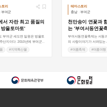
스토리
테마스토리
부여군
충남
부여군
에서 자란 최고 품질의
천만송이 연꽃과 
 방울토마토'
는 '부여서동연꽃축
 부여군 세도면 일원은 방울토
부여서동연꽃축제는 서동과
주산지이다. 2010년에 부여군
...
의 사랑이야기가 서려있는 
품
#지역특산물
#여름축제
#여름여행
 향토음식
#지역특화품
#충청남도 축제
#부여