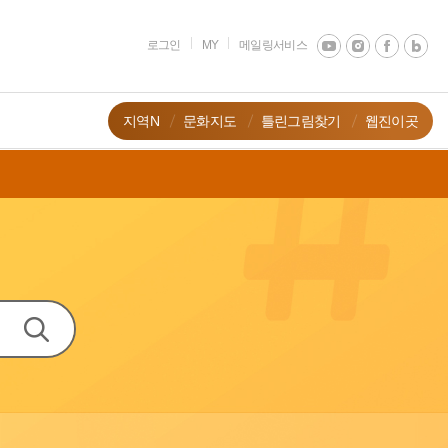
로그인
MY
메일링서비스
지역N
문화지도
틀린그림찾기
웹진이곳