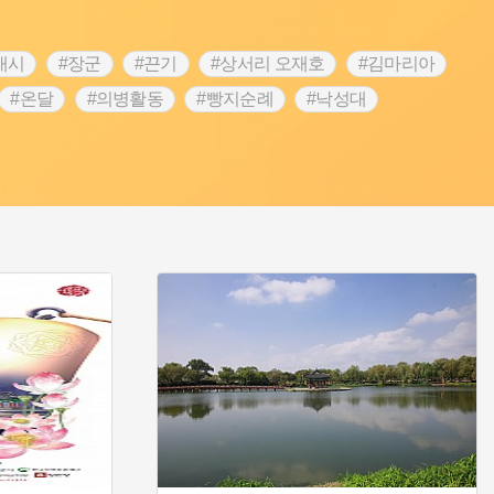
내시
#장군
#끈기
#상서리 오재호
#김마리아
#온달
#의병활동
#빵지순례
#낙성대
#대한애국부인회
#여성독립운동가
#지역의 설화
 전설
#강감찬
#박물관
#한의학
#용인
#온라인 생활사박물관
#바위설화
#마을
#블루리본
#먼우금
#농업
#나주
#갯벌
#공예품
#바보온달