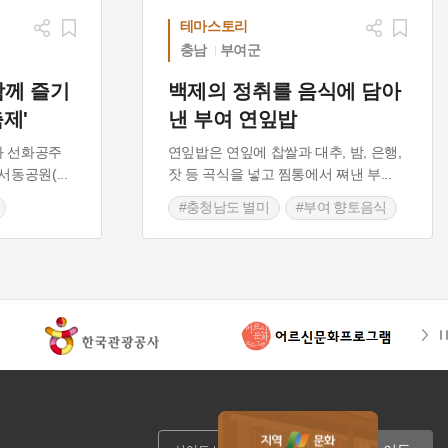
테마스토리
충남
부여군
함께 즐기
백제의 정취를 음식에 담아
제'
낸 부여 연잎밥
 선화공주
연잎밥은 연잎에 찹쌀과 대추, 밤, 은행,
서동공원(
...
잣 등 곡식을 넣고 찜통에서 쪄낸 부
...
#충청남도 별미
#부여 향토음식
 향토음식
#연잎요리