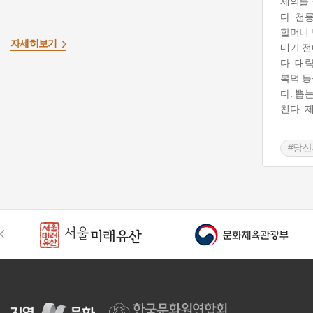
제의를 
다. 천
할머니 
자세히보기
내기 전
다. 대
복덕 등
다. 뽑
친다. 
#당산
#장성