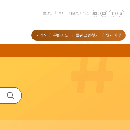
로그인
MY
메일링서비스
지역N
문화지도
틀린그림찾기
웹진이곳