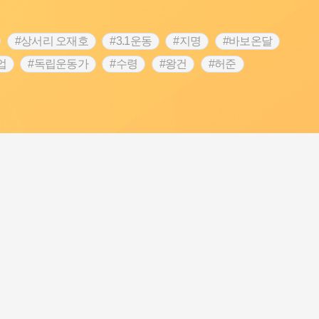
#상서리 오재호
#3.1운동
#지명
#바보온달
업
#독립운동가
#수령
#왕건
#허준
역
#목민관
#백년가게
#온라인 생활사박물관
#김마리아
#바위설화
#인천
#강감찬
#강진
콘텐츠
#내시
#내성
#먼우금
#징채
#염전
#끈기
#용인의 전설
#여성의원
#풍속
예품
#영산포