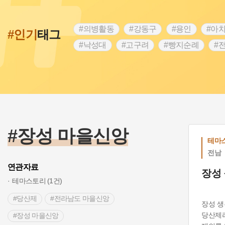
#의병활동
#강동구
#용인
#아
#인기
태그
#낙성대
#고구려
#빵지순례
#
#28독립선언
#온달
#조선역사
#외성
#동의보감
#단지
#설화
#블루리본
#전설
#조선시대 문신
#제주도설화
#영산강
#대한민국임
#경기도설화
#남자현
#한의학
#장성 마을신앙
테마
전남
연관자료
장성
테마스토리 (1건)
#당산제
#전라남도 마을신앙
장성 생
당산제라
#장성 마을신앙