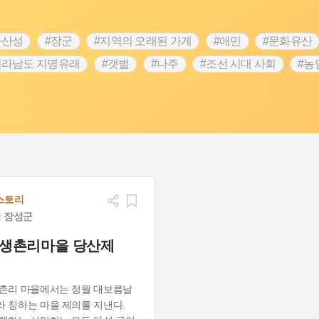
차산성
#장군
#지역의 오래된 가게
#애민
#문화유산
전라남도 지명유래
#갯벌
#나주
#조선 시대 사회
#농
#지명유래
#여성독립운동가
#항일투쟁
#원호원두표묘
#인물설화
#대한애국부인회
#생활용품
#고구마
#여성 독립운동가
#지역의 설화
#성곽
#어린이역사
시정부
#강서구
#마을
#종로구
#노원구
#부산
#동화
#임시의정원
#황해도
#산성
#박물관
#공
스토리
장성군
 생촌리마을 당산제
촌리 마을에서는 정월 대보름날
 칭하는 마을 제의를 지낸다.