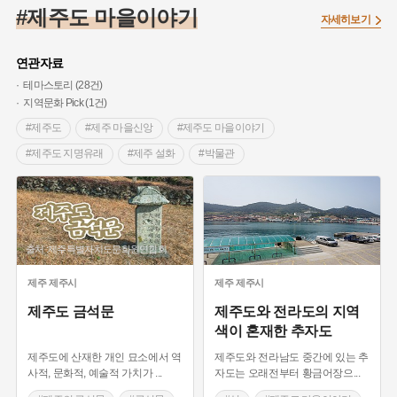
#온달
#의병활동
#빵지순례
#낙성대
#문화유산
#제주도 마을이야기
자세히보기
#독립운동가
#영산포
#성곽
#단지
#외성
#수령
#풍속
#황해도
#대한애국부인회
#여성독립운동가
연관자료
#지역의 설화
#항일투쟁
#경기도설화
#조선시대 문신
테마스토리 (28건)
지역문화 Pick (1건)
#애민
#노원구
#남자현
#조선역사
#용인의 전설
#제주도
#제주 마을신앙
#제주도 마을이야기
#강감찬
#박물관
#한의학
#여성 독립운동가
#산성
#제주도 지명유래
#제주 설화
#박물관
#어린이역사콘텐츠
#강진
#제주도설화
#임시의정원
#제주 가볼만한곳
#공원
#인물 기념비
#전설
#용인
#온라인 생활사박물관
#바위설화
#마을
#제주 석조문화
#조선시대 마을이야기
#전통시장
#백년가게
#인천
#고구려
#지명
#지명유래
#맛집
#전통문화
#영화 촬영지
#미풍양속
#3.1운동
#목민관
#생활용품
#허준
#블루리본
출처 :제주특별자치도문화원연합회
#제주 노동요
#섬
#종가
#인물신
#먼우금
#농업
#나주
#갯벌
#고구마
#종로구
#제주의 금석문
#금석문
#제주도설화
제주
제주시
제주
제주시
#28독립선언
#내성
#왕건
#지역의 오래된 가게
제주도 금석문
제주도와 전라도의 지역
#조선 시대 사회
#공예품
#바보온달
색이 혼재한 추자도
제주도에 산재한 개인 묘소에서 역
제주도와 전라남도 중간에 있는 추
사적, 문화적, 예술적 가치가
...
자도는 오래전부터 황금어장으
...