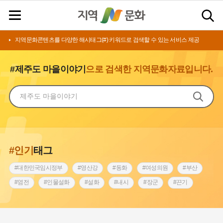
지역문화콘텐츠를 다양한 해시태그(#) 키워드로 검색할 수 있는 서비스 제공
#제주도 마을이야기
으로 검색한 지역문화자료입니다.
#인기
태그
#대한민국임시정부
#영산강
#동화
#여성의원
#부산
#염전
#인물설화
#설화
#내시
#장군
#끈기
#상서리 오재호
#김마리아
#동의보감
#원호원두표묘역
#전라남도 지명유래
#아차산성
#강동구
#강서구
#징채