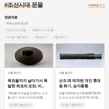
#온달
#의병활동
#빵지순례
#낙성대
#문화유산
#조선시대 문물
자세히보기
#독립운동가
#영산포
#성곽
#단지
#외성
#수령
#풍속
#황해도
#대한애국부인회
#여성독립운동가
연관자료
#지역의 설화
#항일투쟁
#경기도설화
#조선시대 문신
테마스토리 (11건)
#애민
#노원구
#남자현
#조선역사
#용인의 전설
#조선시대 문물
#청동기시대 문물
#강감찬
#박물관
#한의학
#여성 독립운동가
#산성
#서울 가볼만한곳
#철제도구
#철제무기
#어린이역사콘텐츠
#강진
#제주도설화
#임시의정원
#양평 가볼만한곳
#철비
#경기도 불상
#전설
#용인
#온라인 생활사박물관
#바위설화
#마을
#삼국시대 불상
#백년가게
#인천
#고구려
#지명
#지명유래
#3.1운동
#목민관
#생활용품
#허준
#블루리본
#먼우금
#농업
#나주
#갯벌
#고구마
#종로구
서울
용산구
서울
용산구
#28독립선언
#내성
#왕건
#지역의 오래된 가게
목표물까지 날아가서 폭
선조 때 제작된 개인 휴대
발한 최초의 포탄, 비
...
용 화기, 승자총통
#조선 시대 사회
#공예품
#바보온달
‘폭발할 때 하늘을 진동하는 소리
보물 제648호 승자총통(勝字銃筒)
를 낸다.’ 하여 비격진천뢰(飛
...
은 조선 선조 12년(1579) 제작된
...
#서울 가볼만한곳
#서울 가볼만한곳