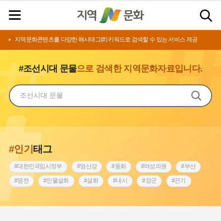
지역문화콘텐츠를 다양한 해시태그(#) 키워드로 검색할 수 있는 서비스 제공
#조선시대 문물
으로 검색한 지역문화자료입니다.
#인기
태그
#대한민국임시정부
#영산강
#동화
#여성의원
#부산
#염전
#인물설화
#설화
#내시
#장군
#끈기
#상서리 오재호
#김마리아
#동의보감
#원호원두표묘역
#전라남도 지명유래
#아차산성
#강동구
#강서구
#징채