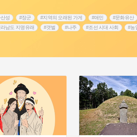
차산성
#장군
#지역의 오래된 가게
#애민
#문화유산
전라남도 지명유래
#갯벌
#나주
#조선 시대 사회
#농
#지명유래
#여성독립운동가
#항일투쟁
#원호원두표묘
#인물설화
#대한애국부인회
#생활용품
#고구마
#여성 독립운동가
#지역의 설화
#성곽
#어린이역사
시정부
#강서구
#마을
#종로구
#노원구
#부산
#동화
#임시의정원
#황해도
#산성
#박물관
#공