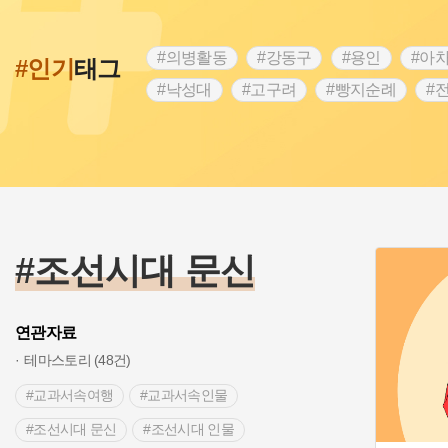
#의병활동
#강동구
#용인
#아
#인기
태그
#낙성대
#고구려
#빵지순례
#
#28독립선언
#온달
#조선역사
#외성
#동의보감
#단지
#설화
#블루리본
#전설
#조선시대 문신
#제주도설화
#영산강
#대한민국임
#경기도설화
#남자현
#한의학
#조선시대 문신
연관자료
테마스토리 (48건)
#교과서속여행
#교과서속인물
#조선시대 문신
#조선시대 인물