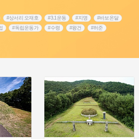
#상서리 오재호
#3.1운동
#지명
#바보온달
업
#독립운동가
#수령
#왕건
#허준
역
#목민관
#백년가게
#온라인 생활사박물관
#김마리아
#바위설화
#인천
#강감찬
#강진
콘텐츠
#내시
#내성
#먼우금
#징채
#염전
#끈기
#용인의 전설
#여성의원
#풍속
예품
#영산포