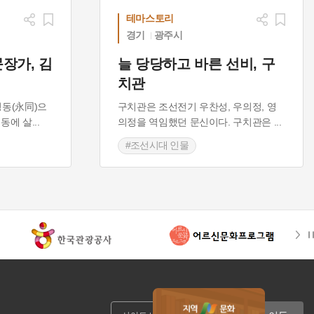
테마스토리
경기
광주시
장가, 김
늘 당당하고 바른 선비, 구
치관
영동(永同)으
구치관은 조선전기 우찬성, 우의정, 영
영동에 살
...
의정을 역임했던 문신이다. 구치관은
...
#조선시대 인물
시대 문신
#경기 광주 가볼만한곳
#조선시대 문신