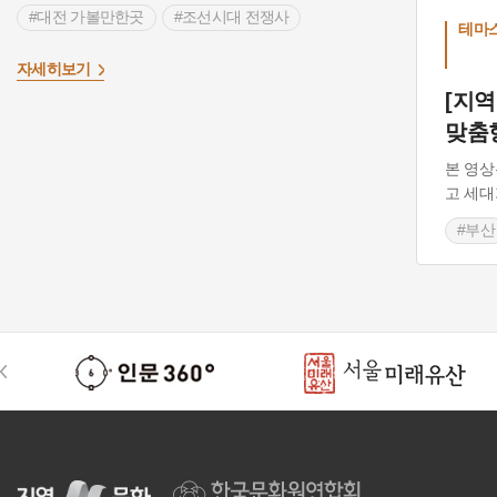
#대전 가볼만한곳
#조선시대 전쟁사
테마
#도산서원
#조선시대 충신
#시조시인
>
자세히보기
#청주 가볼만한곳
#훈민정음
[지
맞춤
#조선시대 사회
#조선시대 민생
#영동 가볼만한곳
#계유정난
본 영상
고 세대
#파주 가볼만한곳
#용인 가볼만한곳
#부산
#가평 가볼만한곳
#출생 설화
#강희맹
#목민
#중종
#고양 가볼만한곳
#고려시대 충신
#조선
#이천 가볼만한곳
#간택
#상주 가볼만한곳
#임진왜란
#경기 광주 가볼만한곳
#군포 가볼만한곳
#기묘사화
#서예가
#김포 가볼만한곳
#부산
#농업
#고구마
#목민관