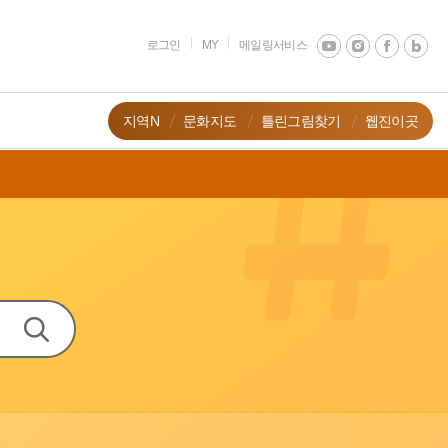
로그인
MY
메일링서비스
지역N
문화지도
틀린그림찾기
웹진이곳