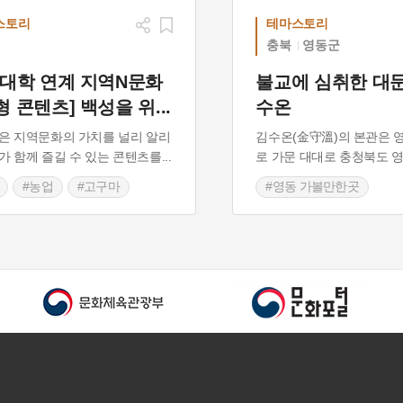
스토리
테마스토리
충북
영동군
역대학 연계 지역N문화
불교에 심취한 대문
형 콘텐츠] 백성을 위
...
수온
은 지역문화의 가치를 널리 알리
김수온(金守溫)의 본관은 
가 함께 즐길 수 있는 콘텐츠를
...
로 가문 대대로 충청북도 
#농업
#고구마
#영동 가볼만한곳
관
#수령
#애민
#조선시대 인물
#조선
시대 문신
#조선 시대 사회