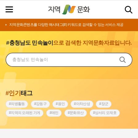
지역문화콘텐츠를 다양한 해시태그(#) 키워드로 검색할 수 있는 서비스 제공
#충청남도 민속놀이
으로 검색한 지역문화자료입니다.
#인기
태그
#의병활동
#강동구
#용인
#아차산성
#장군
#지역의 오래된 가게
#애민
#문화유산
#상서리 오재호
#3.1운동
#지명
#바보온달
#낙성대
#고구려
#빵지순례
#전라남도 지명유래
#갯벌
#나주