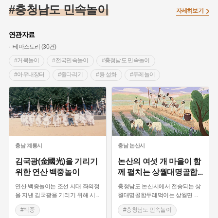
#조선 시대 사회
#농업
#독립운동가
#수령
#왕건
#충청남도 민속놀이
자세히보기
#허준
#28독립선언
#온달
#조선역사
#지명유래
#여성독립운동가
#항일투쟁
#원호원두표묘역
#목민관
연관자료
#백년가게
#온라인 생활사박물관
#외성
#동의보감
테마스토리 (30건)
#단지
#설화
#인물설화
#대한애국부인회
#생활용품
#거북놀이
#전국민속놀이
#충청남도 민속놀이
#고구마
#김마리아
#바위설화
#인천
#강감찬
#아우내장터
#줄다리기
#용 설화
#두레놀이
#강진
#블루리본
#전설
#조선시대 문신
#나루터
#부여 가볼만한곳
#터다지기
#여성 독립운동가
#지역의 설화
#성곽
#어린이역사콘텐츠
#논매기
#상여놀이
#인류무형유산
#내시
#내성
#먼우금
#징채
#제주도설화
#영산강
#당진 가볼만한곳
#보부상놀이
#청양
#대한민국임시정부
#강서구
#마을
#종로구
#노원구
#달집태우기
#호랑이
#서산
#서천
#부산
#염전
#끈기
#용인의 전설
#여성의원
#풍속
#한산모시
#여성민속놀이
#부여
#가뭄
충남
계룡시
충남
논산시
#경기도설화
#남자현
#한의학
#동화
#임시의정원
#무형문화재
#당진
#줄다라기
#남사당패
김국광(金國光)을 기리기
논산의 여섯 개 마을이 함
위한 연산 백중놀이
께 펼치는 상월대명골합
...
#황해도
#산성
#박물관
#공예품
#영산포
#기우제
#금산
#세시풍속
#백중
#공주
연산 백중놀이는 조선 시대 좌의정
충청남도 논산시에서 전승되는 상
#농기구
#집터다지기
#보령
#굴
을 지낸 김국광을 기리기 위해 시
...
월대명골합두레먹이는 상월면
...
#백중
#충청남도 민속놀이