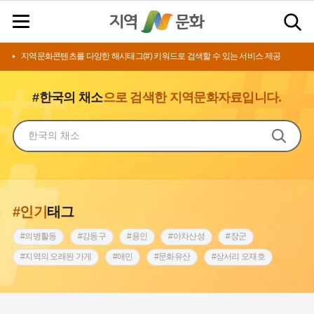
지역문화콘텐츠를 다양한 해시태그(#) 키워드로 검색할 수 있는 서비스 제공
#한국의 채소
으로 검색한 지역문화자료입니다.
#인기
태그
#의병활동
#강동구
#용인
#아차산성
#장군
#지역의 오래된 가게
#애민
#문화유산
#상서리 오재호
#3.1운동
#지명
#바보온달
#낙성대
#고구려
#빵지순례
#전라남도 지명유래
#갯벌
#나주