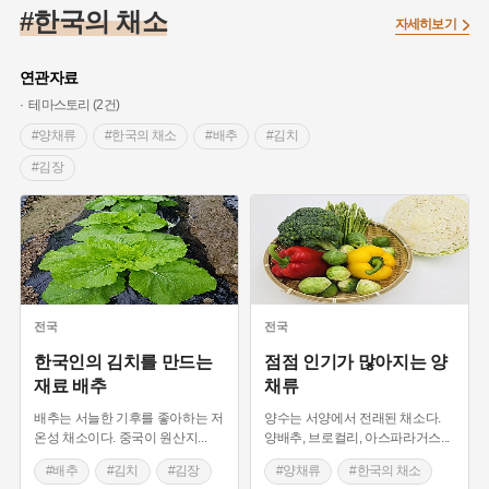
#조선 시대 사회
#농업
#독립운동가
#수령
#왕건
#한국의 채소
자세히보기
#허준
#28독립선언
#온달
#조선역사
#지명유래
#여성독립운동가
#항일투쟁
#원호원두표묘역
#목민관
연관자료
#백년가게
#온라인 생활사박물관
#외성
#동의보감
테마스토리 (2건)
#단지
#설화
#인물설화
#대한애국부인회
#생활용품
#양채류
#한국의 채소
#배추
#김치
#고구마
#김마리아
#바위설화
#인천
#강감찬
#김장
#강진
#블루리본
#전설
#조선시대 문신
#여성 독립운동가
#지역의 설화
#성곽
#어린이역사콘텐츠
#내시
#내성
#먼우금
#징채
#제주도설화
#영산강
#대한민국임시정부
#강서구
#마을
#종로구
#노원구
#부산
#염전
#끈기
#용인의 전설
#여성의원
#풍속
전국
전국
#경기도설화
#남자현
#한의학
#동화
#임시의정원
한국인의 김치를 만드는
점점 인기가 많아지는 양
재료 배추
채류
#황해도
#산성
#박물관
#공예품
#영산포
배추는 서늘한 기후를 좋아하는 저
양수는 서양에서 전래된 채소다.
온성 채소이다. 중국이 원산지
...
양배추, 브로컬리, 아스파라거스
...
#배추
#김치
#김장
#양채류
#한국의 채소