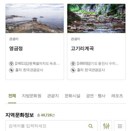
출처:한국관광공사
출처:한국관광공사
관광지
관광지
영금정
고기리계곡
[24811]강원특별자치도 속초시 영금정로 43 (동명동)
[16800]경기도 용인시 수지구 고기동
출처 :한국관광공사
출처 :한국관광공사
전체
지방문화원
관광지
문화시설
공연ㆍ행사
레포츠
지역문화정보
총
49,728
건