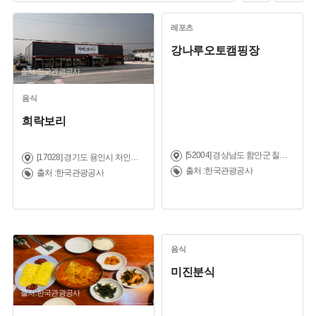
레포츠
강나루오토캠핑장
출처:한국관광공사
음식
희락보리
[52004] 경상남도 함안군 칠서면 삼칠로 1235-50
[17028] 경기도 용인시 처인구 포곡읍 포곡로234번길 10
출처 :한국관광공사
출처 :한국관광공사
음식
미진분식
출처:한국관광공사