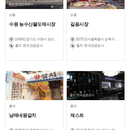
출처:한국관광공사
출처:한국관광공사
쇼핑
쇼핑
수원 농수산물도매시장
길음시장
[16561] 경기도 수원시 권선구 세권로 243 (권선동)
[02721] 서울특별시 성북구 동소문로 227 (길음동)
출처 :한국관광공사
출처 :한국관광공사
출처:한국관광공사
출처:한국관광공사
음식
음식
남매네왕갈치
제스트