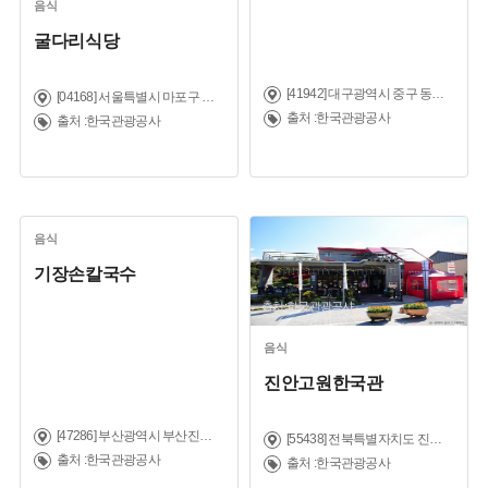
음식
굴다리식당
[41942] 대구광역시 중구 동성로 6-2 (동성로3가)
[04168] 서울특별시 마포구 새창로 8-1 (도화동)
출처 :한국관광공사
출처 :한국관광공사
음식
기장손칼국수
출처:한국관광공사
음식
진안고원한국관
[47286] 부산광역시 부산진구 서면로 56
[55438] 전북특별자치도 진안군 마이산로 150
출처 :한국관광공사
출처 :한국관광공사