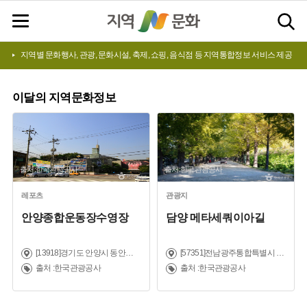
지역별 문화행사, 관광, 문화시설, 축제, 쇼핑, 음식점 등 지역통합정보 서비스 제공
이달의
지역문화정보
출처:한국관광공사
출처:한국관광공사
레포츠
관광지
안양종합운동장수영장
담양 메타세쿼이아길
[13918]경기도 안양시 동안구 평촌대로 389
[57351]전남광주통합특별시 담양군 담양읍 메타세쿼이아로 12
출처 :한국관광공사
출처 :한국관광공사