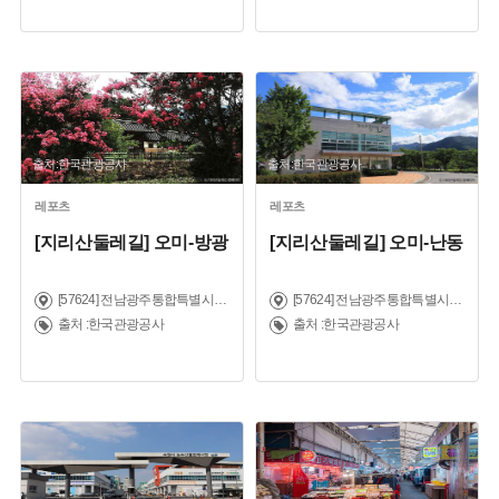
출처:한국관광공사
출처:한국관광공사
레포츠
레포츠
[지리산둘레길] 오미-방광
[지리산둘레길] 오미-난동
[57624] 전남광주통합특별시 구례군 토지면 운조루길 49-1
[57624] 전남광주통합특별시 구례군 토지면 운조루길 49-1
출처 :한국관광공사
출처 :한국관광공사