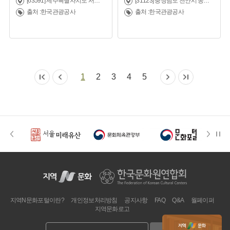
[63591] 제주특별자치도 서귀포시 중정로73번길 20 (서귀동)
[31123] 충청남도 천안시 동남구 먹거리11길 43 (신부동)
출처 :한국관광공사
출처 :한국관광공사
1
2
3
4
5
지역N문화포털이란?
개인정보처리방침
공지사항
FAQ
Q&A
월페이퍼
지역문화로고