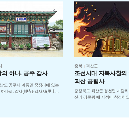
시
충북
괴산군
>
의 하나, 공주 갑사
조선시대 자복사찰의
괴산 공림사
남도 공주시 계룡면 중장리에 있는
충청북도 괴산군 청천면 사담리
 하나로, 갑사(岬寺)·갑사사(甲士
...
신라 경문왕 때 자정이 창건하