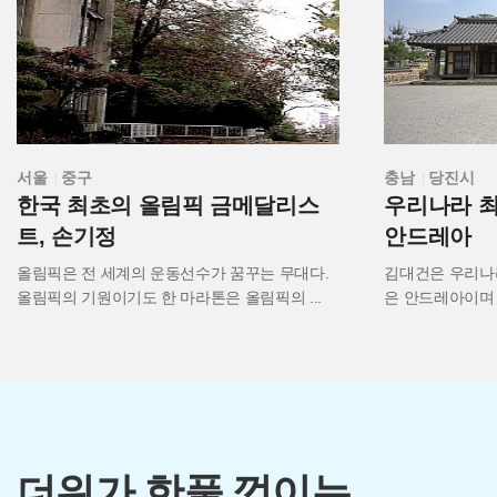
흥미롭지 않나요?
조상들이 남긴 옛이야기를 읽으며 우리가 미처 알지
못했던 고양이의 진짜 모습을 발견해 보세요!
서울
중구
충남
당진시
>
>
한국 최초의 올림픽 금메달리스
우리나라 최
트, 손기정
안드레아
올림픽은 전 세계의 운동선수가 꿈꾸는 무대다.
김대건은 우리나
올림픽의 기원이기도 한 마라톤은 올림픽의
...
은 안드레아이며 
더위가 한풀 꺾이는,