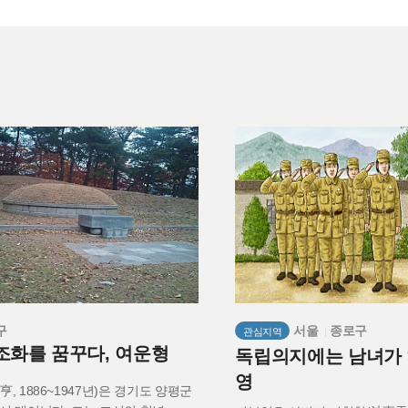
구
서울
종로구
관심지역
>
조화를 꿈꾸다, 여운형
독립의지에는 남녀가 
영
, 1886~1947년)은 경기도 양평군