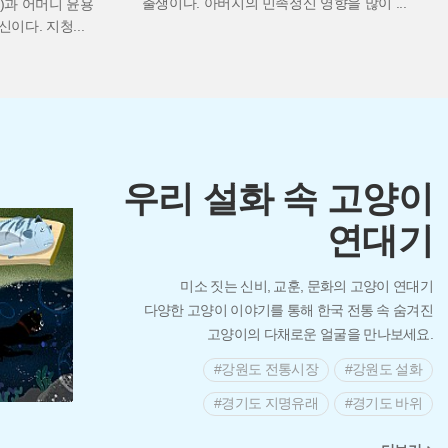
출생이다. 아버지의 민족정신 영향을 많이
...
)과 어머니 윤용
출신이다. 지청
...
우리 설화 속 고양이
연대기
미소 짓는 신비, 교훈, 문화의 고양이 연대기
다양한 고양이 이야기를 통해 한국 전통 속 숨겨진
고양이의 다채로운 얼굴을 만나보세요.
고양이는 단순한 반려동물을 넘어, 오랜 시간 한국인의
#강원도 전통시장
#강원도 설화
상상력을 사로잡아 왔습니다. 농경사회에서는 쥐를
#경기도 지명유래
#경기도 바위
잡는 수호자로, 조선 시대에는 장수를 기원하는 신령한
존재로 여겨지기도 했습니다. 특히 한자 ‘묘(猫)’와 ‘모
경기
광주시
>
#레트로 여행
#고양이 초상집