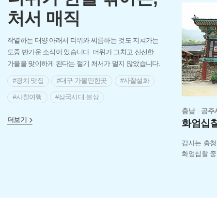
처서 매직
작열하는 태양 아래서 더위와 씨름하는 것도 지쳐가는
도중 반가운 소식이 있습니다. 더위가 그치고 신선한
가을을 맞이하게 된다는 절기 처서가 멀지 않았습니다.
처서가 지나면 햇볕이 누그러져 아침, 저녁으로는
#경치 맛집
#대구 가볼만한곳
#사찰설화
선선한 날씨가 이어진답니다. 조금 더 빨리 가을을
#사찰여행
#삼국시대 불상
맞이하고 싶으시다면 산 속에 위치한 사찰로
떠나보시면 어떨까요?
충남
공주
>
>
#양산 가볼만한곳
#여주 가볼만한곳
더보기
화엄십찰
#완주 가볼만한곳
#울산 가볼만한곳
첫 번째로 소개드릴 곳은 울산 마골산 자락에 자리 잡고
갑사는 충청
있는 동축사입니다. '삼국유사'에 따르면 인도의
#이야기가 있는 전통사찰
#전라북도 설화
화엄십찰 중
아소카왕이 보낸 모형 불상을 모시기 위해서 신라
#화순 가볼만한곳
진흥왕 때 창건되었다고 해요. 다음은 대구 비슬산의
유가사입니다. 유가사는 유가술이라는 도술을
계승했다고도 전해지며 소원을 들어주는 괘불이
있다고 합니다. 마지막으로 과천 관악산에 자리한
연주암입니다. 연주암은 관악산의 아슬아슬한 절벽에