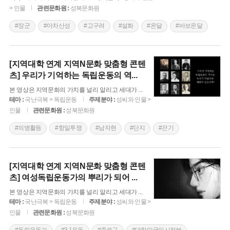
> 인물
관련문화원 :
성북문화원
#장군
#아차산성
#고구려
#설화
#온달
#바보온달
[지역대학 연계 지역N문화 맞춤형 콘텐
츠] 우리가 기억하는 독립운동의 역
...
본 영상은 지역문화의 가치를 널리 알리고 세대가
...
테마 :
국난극복 > 독립운동
주제분야 :
성씨와 인물 >
인물
관련문화원 :
성북문화원
#의병활동
#항일투쟁
#남자현
#단지
#끈기
#여성 독립운동가
[지역대학 연계 지역N문화 맞춤형 콘텐
츠] 여성독립운동가의 뿌리가 되어
...
본 영상은 지역문화의 가치를 널리 알리고 세대가
...
테마 :
국난극복 > 독립운동
주제분야 :
성씨와 인물 >
인물
관련문화원 :
성북문화원