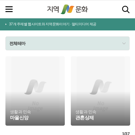
37개 주제별 웹사이트와 지역문화이야기 · 멀티미디어 제공
전체테마
생활과 민속
생활과 민속
마을신앙
관혼상제
1
/
37