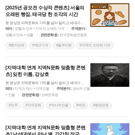
[2025년 공모전 수상작 콘텐츠] 서울의
오래된 빵집, 태극당 한 조각의 시간
본 영상은 지역문화의 가치를 널리 알리고 세대가
...
테마 :
생활과 민속 > 지역의 오래된 가게
주제분야 :
생활과 민속 > 생활
관련문화원 :
한국문화원연합회
#빵지순례
#백년가게
#블루리본
#지역의 오래된 가게
[지역대학 연계 지역N문화 맞춤형 콘텐
츠] 잊힌 이름, 강상호
본 영상은 지역문화의 가치를 널리 알리고 세대가
...
테마 :
지역과 역사 > 지역인물
주제분야 :
성씨와 인물
> 인물
관련문화원 :
성북문화원
#진주
#지역문화
#역사적인물
#백정
#형평운동
#형평사
#강상호
#역사다큐
#강상호이야기
[지역대학 연계 지역N문화 맞춤형 콘텐
츠] 낙성대에서 만난 별, 강감찬 장군