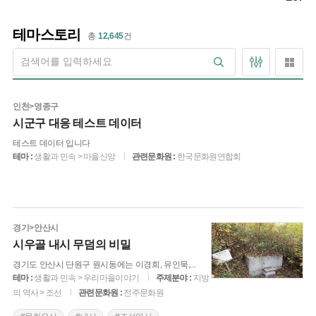
테마스토리
총
12,645
건
인천
>
영종구
시군구 대응 테스트 데이터
테스트 데이터 입니다
테마 :
생활과 민속 > 마을신앙
관련문화원 :
한국문화원연합회
경기
>
안산시
시우골 내시 무덤의 비밀
경기도 안산시 단원구 원시동에는 이경희, 유인묵,
...
테마 :
생활과 민속 > 우리마을이야기
주제분야 :
지방
의 역사 > 조선
관련문화원 :
전주문화원