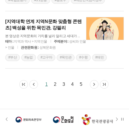
#독립운동가
#3.1운동
#종로구
#대한민국임시정부
#여성독립운동가
#김마리아
#황해도
#임시의정원
#여성의원
#대한애국부인회
#28독립선언
[지역대학 연계 지역N문화 맞춤형 콘텐
츠] 백성을 위한 목민관, 강필리
본 영상은 지역문화의 가치를 널리 알리고 세대가
...
테마 :
지역과 역사 > 지역인물
주제분야 :
성씨와 인물
> 인물
관련문화원 :
성북문화원
#부산
#농업
#고구마
#목민관
#수령
#애민
#조선시대 문신
#조선 시대 사회
1
2
3
4
5