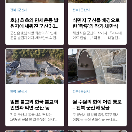
전북 | 군산시
전북 | 군산시
호남 최초의 만세운동 발
식민지 군산을 배경으로
원지에 세워진 군산 3·1
...
한 '탁류'의 작가 채만식
군산은 호남지방 최초의 3·1만세
채만식은 군산의 작가다. 「레디메
운동 발원지이다. 세브란스 의전
...
이드 인생」,「탁류」,「태평천
...
전북 | 군산시
전북 | 군산시
일본 불교와 한국 불교의
쌀 수탈의 한이 어린 통로
인연과 악연-군산 동
...
– 전북 군산 해망굴
전북 군산시 동국사의 뿌리는
구 군산시청 앞의 중앙로(구 명치
1909년 문을 연 일본 ‘금강선사’
...
정통)는 군산 원도심을 동서로
...