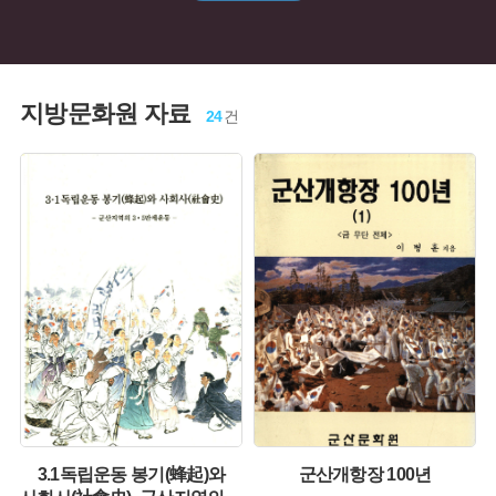
지방문화원 자료
24
건
주제 :
주제 :
유형 :
유형 :
발행 :
발행 :
생산 :
생산 :
3.1독립운동 봉기(蜂起)와
군산개항장 100년