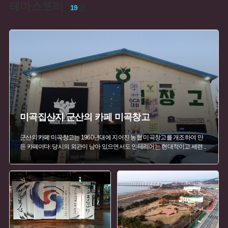
테마스토리
#
문인
#
국밥
#
예산 가볼만한곳
#
빵
#
벼
19
건
#
미곡창고
#
경북 영천
#
갈비
#
근대은행
#
떡
#
불교
#
안동 향토음식
#
전라북도의 문화예술인
#
피난민마을
#
화폐
#
경상북도 별미
미곡집산지 군산의 카페 미곡창고
군산의 카페 미곡창고는 1960년대에 지어진 농협 미곡창고를 개조하여 만
든 카페이다. 당시의 외관이 남아 있으면서도 인테리어는 현대적이고 세련
...