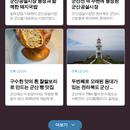
군산공설시장 형성과 함
군산선 역 주변에 형성된
께한 돼지국밥
군산공설시장
일제강점기 때부터 군산공설시장
'군산공설시장'은 전라북도 군산시
은 군산을 대표하는 시장이었다.
...
신영동에 위치하며, 현재까지
...
전북 | 군산시
전북 | 군산시
구수한 맛의 흰 찰쌀보리
두번째로 오래된 등대가
로 만드는 군산 빵 맛집
있는 전라북도 군산
...
군산에는 이성당이라는 유명한 빵
군산에서 70km 떨어진 어청도는
집이 있다. 1945년에 개업해 현
...
서해안의 고도(孤島)이다. 일제감
...
더보기