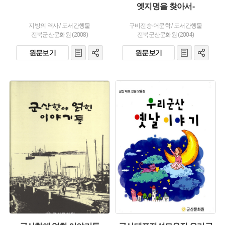
옛지명을 찾아서-
지방의 역사
/
도서간행물
구비전승·어문학
/
도서간행물
전북군산문화원 (2008)
전북군산문화원 (2004)
원문보기
원문보기
주제 :
주제 :
유형 :
유형 :
발행 :
발행 :
생산 :
생산 :