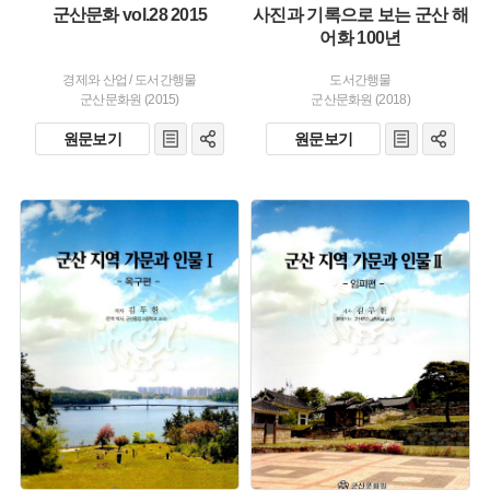
군산문화 vol.28 2015
사진과 기록으로 보는 군산 해
어화 100년
경제와 산업
/
도서간행물
도서간행물
군산문화원 (2015)
군산문화원 (2018)
원문보기
원문보기
유형 :
유형 :
발행 :
발행 :
생산 :
생산 :