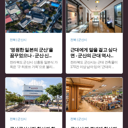
전북 | 군산시
전북 | 군산시
‘영원한 일본의 군산’을
근대에게 말을 걸고 싶다
꿈꾸었으나 - 군산 신
...
면 - 군산의 근대 역사
...
전라북도 군산시 신흥동 일본식 가
전라북도 군산시는 근대 건축물이
옥은 ‘구 히로쓰 가옥’으로 불리
...
170건 이상 남아 있어 ‘근대의
...
전북 | 군산시
전북 | 군산시