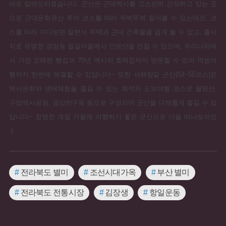
바로 알려드리겠습니다. 군산은 근대역사를 고스란히 간직하고 있는 곳
으로 근대문화유산 투어 코스를 따라 뚜벅뚜벅 걸어볼 수 있는데요. 코
스를 따라 가다보면 일본식 주택과 근대 건축물을 쉽게 볼 수 있고, 출사
지로 유명한 경암동 철길마을에서 인생샷을 건질 수 있으며, 우리나라에
서 가장 오래된 빵집과 70년 역사의 호떡집까지 방문할 수 있어 먹방여
행까지 한번에 해결할 수 있답니다~ 또한 서해랑길 군산(53~55코스)은
역사문화와 생태체험을 즐길 수 있는 최적의 도보여행 코스로 월명산,
구암역사공원, 금강하구둑 등으로 구성되어 군산을 다채롭게 즐길 수 있
답니다~ 청명한 계절 가을에 여행하기 좋은 군산으로 다들 떠나보아요
:)
#
전라북도 별미
#
조선시대가옥
#
부산 별미
#
전라북도 전통시장
#
김장생
#
항일운동
#
천주교
#
군산시가옥
#
음식점
#
동네빵집