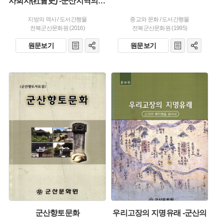
사회사(社會史) -군산지역의 3·5만세운동
지방의 역사
/
도서간행물
종교와 문화
/
도서간행물
전북군산문화원 (2016)
전북군산문화원 (1995)
원문보기
원문보기
주제 :
주제 :
유형 :
유형 :
발행 :
발행 :
생산 :
생산 :
군산향토문화
우리고장의 지명유래 -군산의