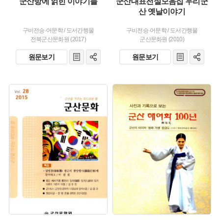
군산항에 얽힌 이야기들
군산대표전설모음집 우리군
산 옛날이야기
구비전승·어문학
/
도서간행물
구비전승·어문학
/
도서간행물
전북군산문화원 (2017)
군산문화원 (2010)
원문보기
원문보기
주제 :
유형 :
유형 :
발행 :
발행 :
생산 :
생산 :