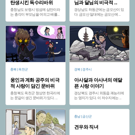
탄생시킨 독수리바위
님과 달님의 비극적
...
충청남도 보령시 빙섬에 삼만이라
경상남도 하동군에는 금오산이 있
는 총각이 부모님을 여의고 배를
...
다. 금오산 일대에는 금오산에
...
충북 | 옥천군
경북 | 경주시
웅인과 계화 공주의 비극
아사달과 아사녀의 애달
적 사랑이 담긴 문바위
픈 사랑 이야기
충청북도 옥천군 청상면 한곡리에
경상북도 경주시 외동읍 괘능리에
는 문같이 생긴 문바위가 있다.
...
는 영지가 있다. 이 저수지에는
...
충남 | 금산군
견우와 직녀