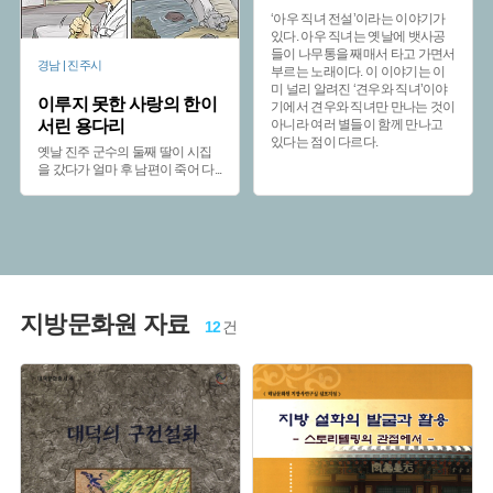
‘아우 직녀 전설’이라는 이야기가
있다. 아우 직녀는 옛날에 뱃사공
들이 나무통을 째매서 타고 가면서
경남 | 진주시
부르는 노래이다. 이 이야기는 이
미 널리 알려진 ‘견우와 직녀’이야
이루지 못한 사랑의 한이
기에서 견우와 직녀만 만나는 것이
서린 용다리
아니라 여러 별들이 함께 만나고
있다는 점이 다르다.
옛날 진주 군수의 둘째 딸이 시집
을 갔다가 얼마 후 남편이 죽어 다
...
지방문화원 자료
12
건
주제 :
주제 :
유형 :
유형 :
발행 :
발행 :