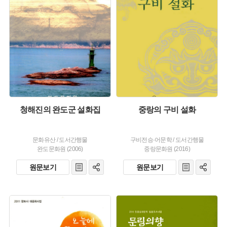
유형 :
유형 :
발행 :
발행 :
생산 :
생산 :
청해진의 완도군 설화집
중랑의 구비 설화
문화유산
/
도서간행물
구비전승·어문학
/
도서간행물
완도문화원 (2006)
중랑문화원 (2016)
원문보기
원문보기