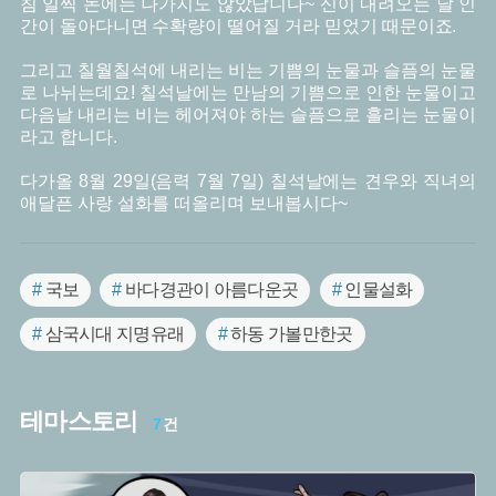
침 일찍 논에는 나가지도 않았답니다~ 신이 내려오는 날 인
간이 돌아다니면 수확량이 떨어질 거라 믿었기 때문이죠.
그리고 칠월칠석에 내리는 비는 기쁨의 눈물과 슬픔의 눈물
로 나뉘는데요! 칠석날에는 만남의 기쁨으로 인한 눈물이고
다음날 내리는 비는 헤어져야 하는 슬픔으로 흘리는 눈물이
라고 합니다.
다가올 8월 29일(음력 7월 7일) 칠석날에는 견우와 직녀의
애달픈 사랑 설화를 떠올리며 보내봅시다~
#
국보
#
바다경관이 아름다운곳
#
인물설화
#
삼국시대 지명유래
#
하동 가볼만한곳
#
사랑 이야기
#
금산 설화
#
비극적 사랑
테마스토리
#
경상남도 설화
#
불교
#
임진왜란
#
사찰
7
건
#
충청북도 설화
#
사찰여행
#
강릉 가볼만한곳