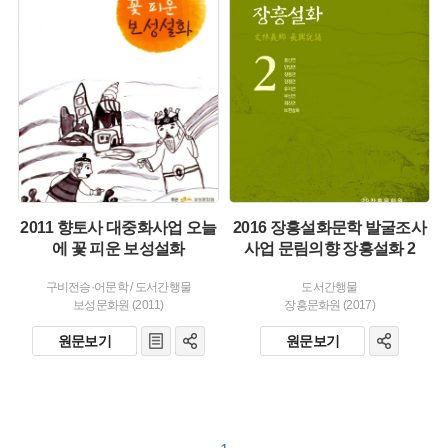
주제 :
유형 :
유형 :
발행 :
발행 :
생산 :
생산 :
2011 향토사 대중화사업 오늘
2016 장흥설화문학 발굴조사
에 꽃 피운 보성설화
사업 문림의향 장흥설화 2
구비전승·어문학
/
도서간행물
도서간행물
보성문화원 (2011)
장흥문화원 (2017)
원문보기
원문보기