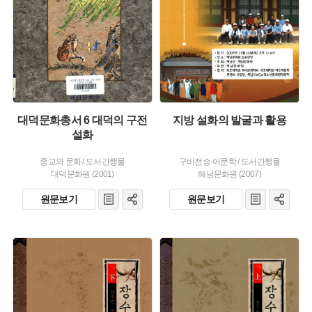
생산 :
생산 :
대덕문화총서 6 대덕의 구전
지방 설화의 발굴과 활용
설화
종교와 문화
/
도서간행물
구비전승·어문학
/
도서간행물
대덕문화원 (2001)
해남문화원 (2007)
원문보기
원문보기
유형 :
유형 :
발행 :
발행 :
생산 :
생산 :