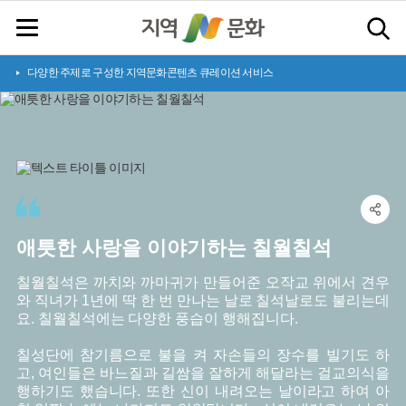
다양한 주제로 구성한 지역문화콘텐츠 큐레이션 서비스
애
틋
한
사
랑
을
이
야
기
하
는
칠
월
칠
석
칠월칠석은 까치와 까마귀가 만들어준 오작교 위에서 견우
와 직녀가 1년에 딱 한 번 만나는 날로 칠석날로도 불리는데
요. 칠월칠석에는 다양한 풍습이 행해집니다.
칠성단에 참기름으로 불을 켜 자손들의 장수를 빌기도 하
고, 여인들은 바느질과 길쌈을 잘하게 해달라는 걸교의식을
행하기도 했습니다. 또한 신이 내려오는 날이라고 하여 아