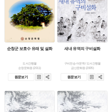
생산 :
발행 :
생산 :
순창군 보호수 유래 및 설화
새내 유역의 구비설화
도서간행물
구비전승·어문학
/
도서간행물
순창문화원 (2011)
금산문화원 (2005)
원문보기
원문보기
주제 :
주제 :
유형 :
유형 :