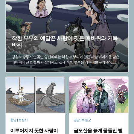
#
불상
#
경주 가볼만한곳
#
울산 지명유래
#
비극적 결말
#
충청도설화
#
목조관음보살좌상
#
충청남도 설화
#
금산
#
설화
착한 부부의 애달픈 사랑이 깃든 매바위와 거북
바위
강원도 강릉시 연곡면 영진리에는 착한 부부의 애달픈 사랑 이야기를 담은
매바위에 관한 설화가 전해지고 있다. 착한 부부는 거북이를 구해주었고,
...
충남 | 보령시
경남 | 하동군
이루어지지 못한 사랑이
금오산을 붉게 물들인 별