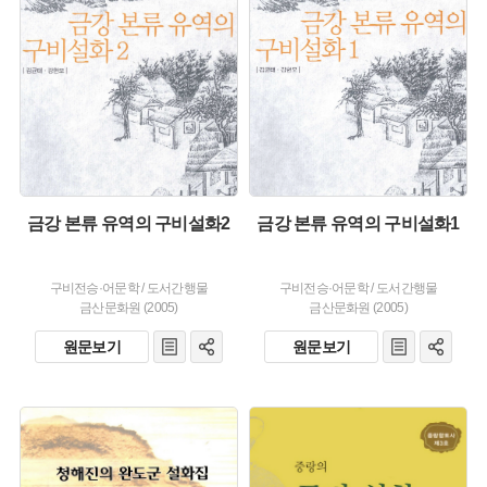
발행 :
발행 :
생산 :
생산 :
금강 본류 유역의 구비설화2
금강 본류 유역의 구비설화1
구비전승·어문학
/
도서간행물
구비전승·어문학
/
도서간행물
금산문화원 (2005)
금산문화원 (2005)
원문보기
원문보기
주제 :
주제 :