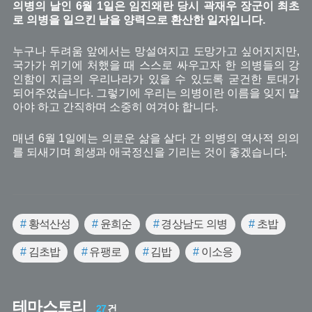
의병의 날인 6월 1일은 임진왜란 당시 곽재우 장군이 최초
로 의병을 일으킨 날을 양력으로 환산한 일자입니다.
누구나 두려움 앞에서는 망설여지고 도망가고 싶어지지만,
국가가 위기에 처했을 때 스스로 싸우고자 한 의병들의 강
인함이 지금의 우리나라가 있을 수 있도록 굳건한 토대가
되어주었습니다. 그렇기에 우리는 의병이란 이름을 잊지 말
아야 하고 간직하며 소중히 여겨야 합니다.
매년 6월 1일에는 의로운 삶을 살다 간 의병의 역사적 의의
를 되새기며 희생과 애국정신을 기리는 것이 좋겠습니다.
#
황석산성
#
윤희순
#
경상남도 의병
#
초밥
#
김초밥
#
유팽로
#
김밥
#
이소응
#
혼례설화
#
민담
#
일본식 김밥
#
홍주의병
테마스토리
#
농기구
#
빙초산
#
류인석
#
신부
27
건