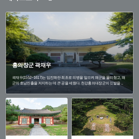
#
의승군
#
술
#
제말
#
서산대사
#
을사조약체결
#
화순 의병장
#
단발령
#
정유재란
#
태백산
#
휴정
홍의장군 곽재우
곽재우(1552~1617)는 임진왜란 최초로 의병을 일으켜 왜군을 물리쳤고, 왜
군의 호남진출을 저지하는 데 큰 공을 세웠다. 천강홍의대장군의 깃발을
...