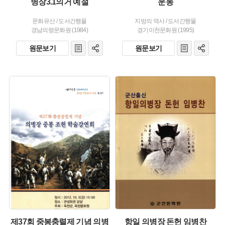
병장3.1의거 예절
운동
문화유산
/
도서간행물
지방의 역사
/
도서간행물
경남의령문화원 (1984)
경기이천문화원 (1995)
원문보기
원문보기
주제 :
주제 :
유형 :
유형 :
발행 :
발행 :
생산 :
생산 :
제37회 중봉충렬제 기념 의병
항일 의병장 돈헌 임병찬