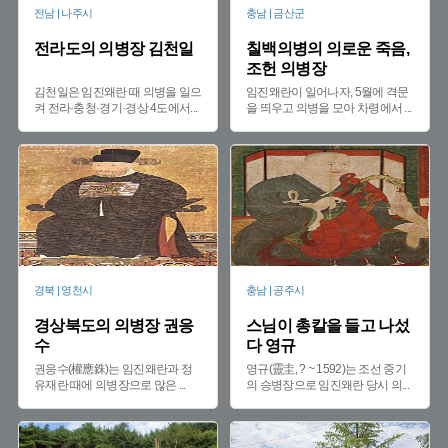
전남 | 나주시
충남 | 금산군
전라도의 의병장 김천일
칠백의병의 의로운 죽음,
조헌 의병장
김천일은 임진왜란 때 의병을 일으
임진왜란이 일어나자, 5월에 격문
켜 전라·충청·경기·경상 4도에서
...
을 띄우고 의병을 모아 차령에서
...
경북 | 영천시
충남 | 공주시
경상북도의 의병장 권응
스님이 총칼을 들고 나섰
수
다 영규
권응수(權應銖)는 임진왜란과 정
영규(靈圭, ? ~ 1592)는 조선 중기
유재란 때에 의병장으로 많은
...
의 승병장으로 임진왜란 당시 의
...