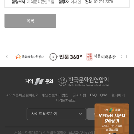
담당부서
:
지역문화콘텐츠팀
담당자
:
이서연
전화
:
02-704-2379
목록
지역N문화포털이란?
개인정보처리방침
공지사항
FAQ
Q&A
월페이퍼
지역문화로고
이동
서울시 마포대로49 성우빌딩 308호
TEL. 02-704-2379
FAX. 02.704-2377