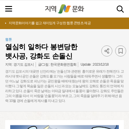
지역문화이야기를 쉽고 재미있게 구성한 웹툰 콘텐츠 제공
웹툰
열심히 일하다 봉변당한
뱃사공, 강화도 손돌신
Update :
2023/12/18
지역 :
경기도 김포시
글/그림 :
한국문화원연합회
경기도 김포시의 대곶면 신안리에는 '손돌신'과 관련된 흥미로운 유래가 전해진다. 고
려시대 뱃사공인 손돌은 강화도를 오가는 사람들을 배로 태워주면서 생활했다. 그러
던 어느날 강화도로 피난가는 공민왕을 배에 태웠는데 왕의 오해로 손돌은 죽음을 맞
이했다. 그렇게 목숨을 잃은 손돌의 시신과 묘는 오늘날에도 강화도 통진의 언덕에 자
리하고 있다. 손돌이 죽은 날에는 이따금 일대에서 돌풍이 몰아쳤다. 강화도 주민들은
그의 이름을 따서 이 바람을 '손돌풍'이라 부르고, 그의 죽음을 달래주기 위해 매년 음
력 10월 경에 손돌에게 제사를 지내고 있다.