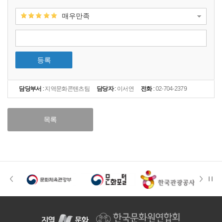
매우만족
등록
담당부서
:
지역문화콘텐츠팀
담당자
:
이서연
전화
:
02-704-2379
목록