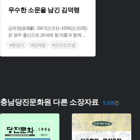
무수한 소문을 남긴 김덕령
김덕령(金德齡, 1567(선조1)~1596(선조29))
은 광주 출신으로 20세에 형 덕홍과 함께
...
#충장사
#김덕령
#전라도의병
충남당진문화원 다른 소장자료
5,358
건
주제 :
주제 :
유형 :