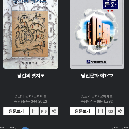
주제 :
주제 :
유형 :
유형 :
발행 :
생산 :
생산 :
소장 :
소장 :
당진의 옛지도
당진문화 제12호
종교와 문화 / 문화예술
종교와 문화 / 문화예술
충남당진문화원 (2012)
충남당진문화원 (1998)
원문보기
원문보기