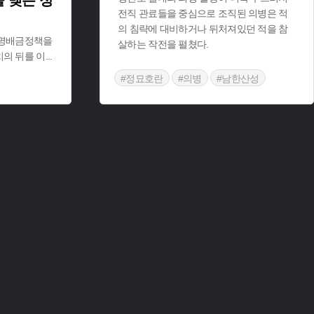
 맺은 정
전직 관료들을 중심으로 조직된 의병은 적
의 침략에 대비하거나 뒤처져있던 적을 참
친명배금정책을
살하는 작전을 펼쳤다.
의 뒤를 이
...
#정묘호란
#의병
#남한산성
#병자호란
#강화도
#후금
 연인
#드라마 속 조선역사
#영화 속 조선역사
#드라마 연인