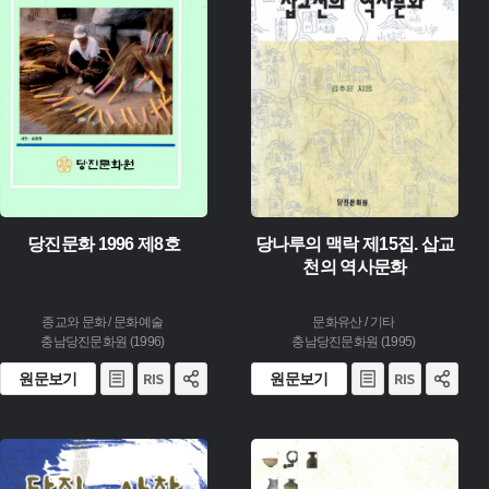
유형 :
생산 :
생산 :
소장 :
소장 :
당진문화 1996 제8호
당나루의 맥락 제15집. 삽교
천의 역사문화
종교와 문화 / 문화예술
문화유산 / 기타
충남당진문화원 (1996)
충남당진문화원 (1995)
원문보기
원문보기