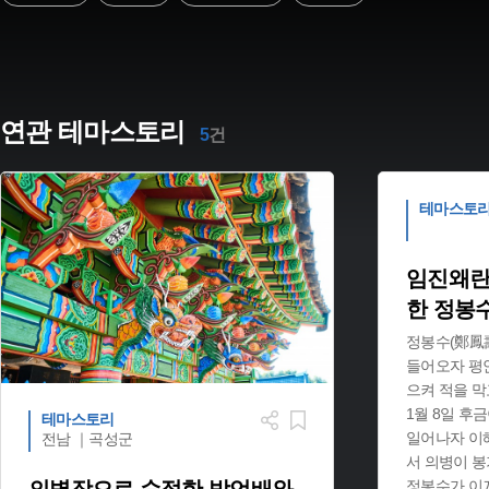
연관 테마스토리
5
건
테마스토
임진왜란
한 정봉
정봉수(鄭鳳壽,
들어오자 평
으켜 적을 막
1월 8일 후
테마스토리
일어나자 이해
전남 ｜곡성군
서 의병이 봉
정봉수가 이