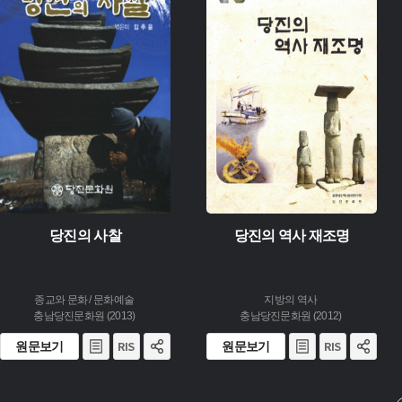
주제 :
주제 :
유형 :
유형 :
발행 :
생산 :
생산 :
소장 :
소장 :
당진의 사찰
당진의 역사 재조명
종교와 문화 / 문화예술
지방의 역사
충남당진문화원 (2013)
충남당진문화원 (2012)
원문보기
원문보기