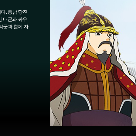
다. 충남 당진
만 대군과 싸우
적군과 함께 자