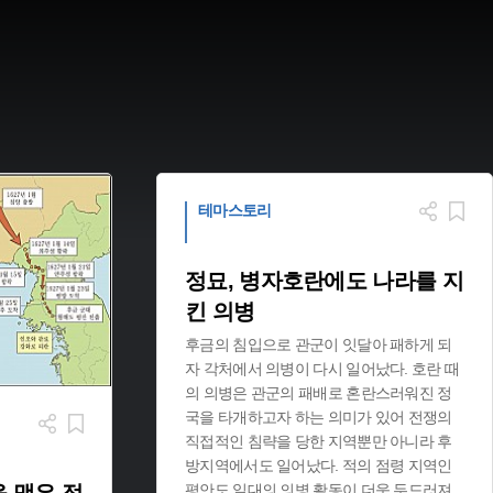
테마스토리
정묘, 병자호란에도 나라를 지
킨 의병
후금의 침입으로 관군이 잇달아 패하게 되
자 각처에서 의병이 다시 일어났다. 호란 때
의 의병은 관군의 패배로 혼란스러워진 정
국을 타개하고자 하는 의미가 있어 전쟁의
직접적인 침략을 당한 지역뿐만 아니라 후
방지역에서도 일어났다. 적의 점령 지역인
평안도 일대의 의병 활동이 더욱 두드러져