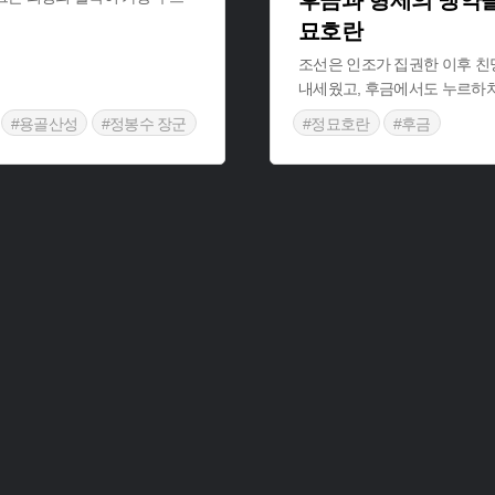
후금과 형제의 맹약을
묘호란
조선은 인조가 집권한 이후 
내세웠고, 후금에서도 누르하치
#용골산성
#정봉수 장군
#정묘호란
#후금
#드라마 속 조선역사
#영화 속 조선역사
#드라마