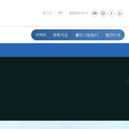
로그인
MY
메일링서비스
지역N
문화지도
틀린그림찾기
웹진이곳