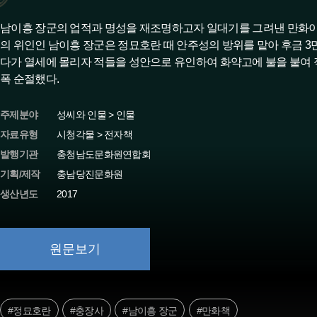
남이흥 장군의 업적과 명성을 재조명하고자 일대기를 그려낸 만화이
의 위인인 남이흥 장군은 정묘호란 때 안주성의 방위를 맡아 후금 3
다가 열세에 몰리자 적들을 성안으로 유인하여 화약고에 불을 붙여 
폭 순절했다.
주제분야
성씨와 인물 > 인물
자료유형
시청각물 > 전자책
발행기관
충청남도문화원연합회
기획/제작
충남당진문화원
생산년도
2017
원문보기
#정묘호란
#충장사
#남이흥 장군
#만화책