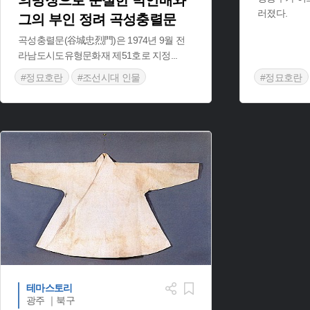
의병장으로 순절한 박언배와
러졌다.
그의 부인 정려 곡성충렬문
곡성충렬문(谷城忠烈門)은 1974년 9월 전
라남도시도유형문화재 제51호로 지정
...
#정묘호란
#조선시대 인물
#정묘호란
#곡성 가볼만한곳
테마스토리
광주 ｜북구