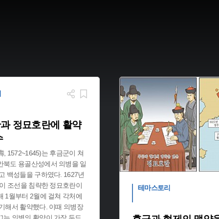
리
과 정묘호란에 활약
수
 1572~1645)는 후금군이 쳐
안북도 용골산성에서 의병을 일
고 백성들을 구하였다. 1627년
금이 조선을 침략한 정묘호란이
테마스토리
 1월부터 2월에 걸쳐 각처에
기해서 활약했다. 이때 의병장
끄는 의병의 활약이 가장 두드