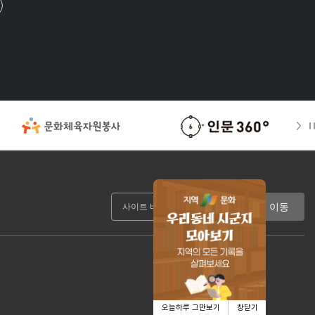
이동
오늘하루 그만보기
창닫기