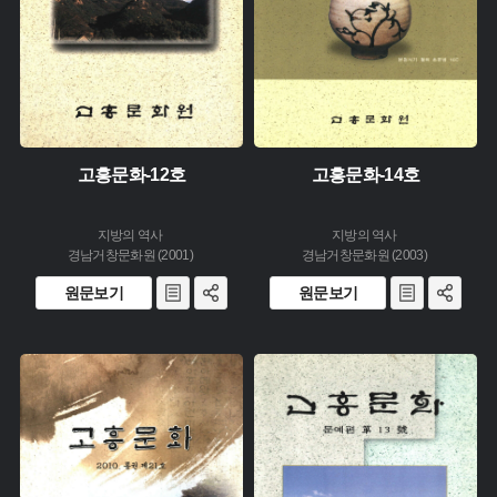
고흥문화-12호
고흥문화-14호
지방의 역사
지방의 역사
경남거창문화원 (2001)
경남거창문화원 (2003)
원문보기
원문보기
주제 :
주제 :
유형 :
유형 :
발행 :
발행 :
생산 :
생산 :