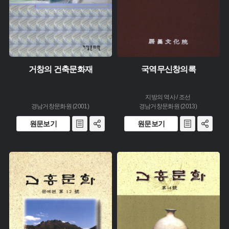
거창의 건축문화재
국역무신창의록
지방의 역사 / 조선
경남거창문화원 (2001)
경남거창문화원 (2013)
원문보기
원문보기
주제 :
주제 :
유형 :
유형 :
발행 :
발행 :
생산 :
생산 :
소장 :
소장 :