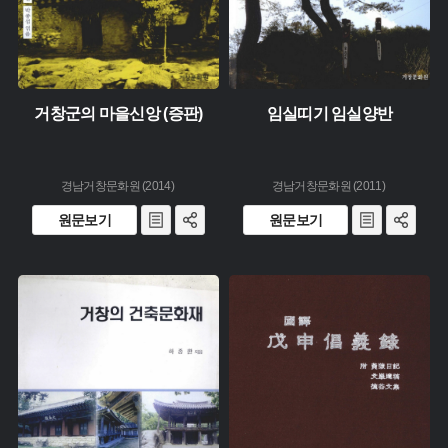
거창군의 마을신앙 (증판)
임실띠기 임실양반
경남거창문화원 (2014)
경남거창문화원 (2011)
원문보기
원문보기
유형 :
주제 :
생산 :
유형 :
소장 :
생산 :
소장 :