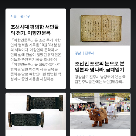
서울 ｜관악구
조선시대 평범한 서민들
의 전기, 이향견문록
『이향견문록』은 조선 후기 여항
인의 행적을 기록한 10권 3책 분량
의 서적이다. 여항인의 문학과 서
경남 ｜진주시
민의 삶에 관심이 많았던 유재건은
이들과 관련된 기록을 조사하여
조선인 포로의 눈으로 본
『이향견문록』을 집필하였다. 여
항이란 일반 백성이 사는 골목을
일본과 명나라, 금계일기
뜻하는 말로 여항인이란 평범한 백
경상남도 진주시 남강로에 있는 국
성이나 중인 계층을 지칭하는
...
립진주박물관에는 노인(魯認)의
...