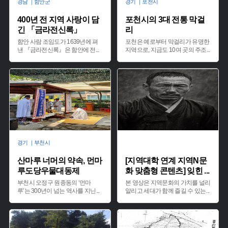
경남 ｜함안군
경기 ｜포천시
400년 전 지역 사랑이 담
포천시의 3대 전통 막걸
긴 「금라전신록」
리
함안 사람 조임도가 1639년에 펴
포천은 예로부터 막걸리가 유명한
낸 『금라전신록』은 함안에 전
...
지역으로, 지금도 10여 곳의 주조
...
경기 ｜부천시
산마루 너머의 약속, 먼마
[지역대학 연계 지역N문
루도당우물대동제
화 맞춤형 콘텐츠] 잊힌
...
부천시 오정구 원종동의 ‘먼마
본 영상은 지역문화의 가치를 널리
루’는 300년이 넘는 역사를 지닌
...
알리고 세대가 함께 즐길 수 있는
...