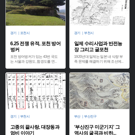
경기 ｜포천시
경기 ｜부천시
6.25 전쟁 유적, 포천 방어
일제 수리사업과 반전농
벙커
장 그리고 굴포천
포천 방어벙커가 있는 43번 국도
1920년대 일제는 일본 내 식량 부
는 서울과 강원도, 함경도를 연
...
족 문제를 해결하기 위해 조선에
...
경기 ｜부천시
부산 ｜부산진구
고종의 끝사랑, 대장동과
‘부산진구 미군기지’ 그
엄비 이야기
역사의 굴곡과 비하
...