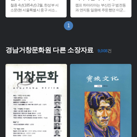
철종 4년(1854년) 2월, 한성부 서
캠프 하야리아는 부산진구 범전동
소문(현 서울특별시 중구 서소
...
과 연지동 일원에 주둔했던 미군
...
1
경남거창문화원 다른 소장자료
9,008
건
유형 :
유형 :
생산 :
생산 :
소장 :
소장 :