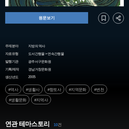
원문보기
주제분야
지방의 역사
자료유형
도서간행물 > 연속간행물
발행기관
광주서구문화원
기획/제작
경남거창문화원
2005
생산년도
#역사
#생활사
#향토사
#지역문화
#변천
#생활문화
#지역사
연관 테마스토리
10
건