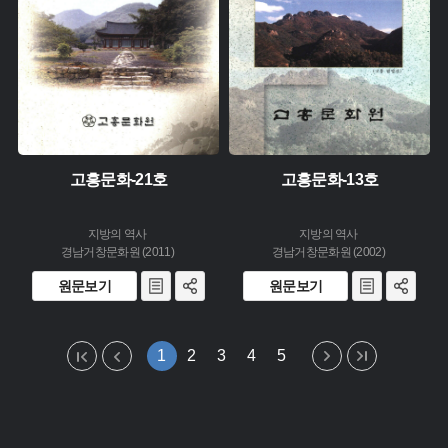
소장 :
소장 :
고흥문화-21호
고흥문화-13호
지방의 역사
지방의 역사
경남거창문화원 (2011)
경남거창문화원 (2002)
원문보기
원문보기
1
2
3
4
5