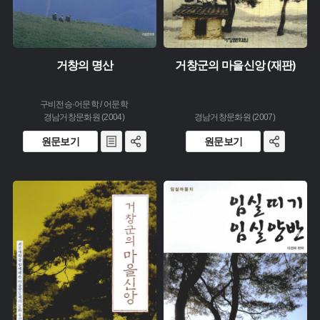
거창의 명산
거창군의 마을신앙 (재판)
구비전승·어문학 / 어문학
경남거창문화원 (2004)
경남거창문화원 (2007)
원문보기
원문보기
유형 :
유형 :
생산 :
생산 :
소장 :
소장 :