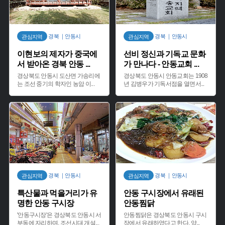
경북 ｜안동시
경북 ｜안동시
관심지역
관심지역
이현보의 제자가 중국에
선비 정신과 기독교 문화
서 받아온 경북 안동
...
가 만나다 - 안동교회
...
경상북도 안동시 도산면 가송리에
경상북도 안동시 안동교회는 1908
는 조선 중기의 학자인 농암 이
...
년 김병우가 기독서점을 열면서
...
경북 ｜안동시
경북 ｜안동시
관심지역
관심지역
특산물과 먹을거리가 유
안동 구시장에서 유래된
명한 안동 구시장
안동찜닭
'안동구시장'은 경상북도 안동시 서
안동찜닭은 경상북도 안동시 구시
부동에 자리하며, 조선시대 개설
...
장에서 유래하였다고 한다. 양
...