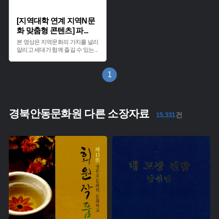
[지역대학 연계 지역N문
화 맞춤형 콘텐츠] 파
...
본 영상은 지역문화의 가치를 널리
알리고 세대가 함께 즐길 수 있는
...
1
경북안동문화원 다른 소장자료
15,331
건
유형 :
유형 :
생산 :
생산 :
소장 :
소장 :