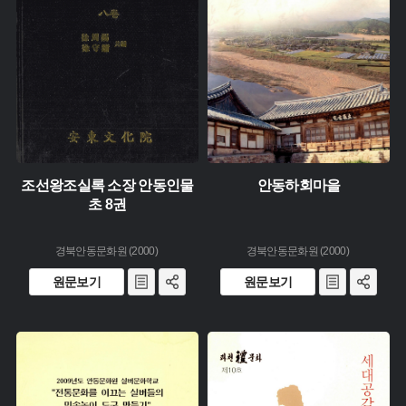
소장 :
조선왕조실록 소장 안동인물
안동하회마을
초 8권
경북안동문화원 (2000)
경북안동문화원 (2000)
원문보기
원문보기
유형 :
생산 :