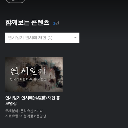
함께보는 콘텐츠
1
건
연시일기 연시례(延諡禮) 재현 홍
보영상
주제분야 :
문화유산 > 기타
자료유형 :
시청각물 > 동영상