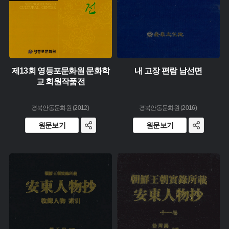
제13회 영등포문화원 문화학
내 고장 편람 남선면
교 회원작품전
경북안동문화원 (2012)
경북안동문화원 (2016)
원문보기
원문보기
유형 :
유형 :
생산 :
생산 :
소장 :
소장 :