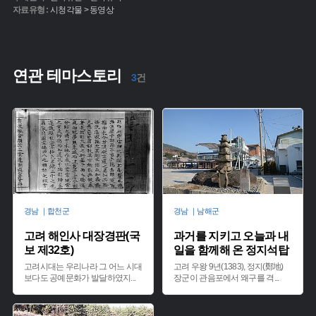
자료유형 :
시청각물 > 동영상
연관 테마스토리
3
건
경남 ｜합천군
경남 ｜남해군
고려 해인사 대장경판(국
과거를 지키고 오늘과 내
보 제32호)
일을 함께해 온 정지석탑
고려시대는 우리나라 그 어느 시대
고려 우왕 9년(1383), 정지(鄭地)
보다도 공예문화가 발달하였지
...
장군이 관음포에서 왜구를 격
...