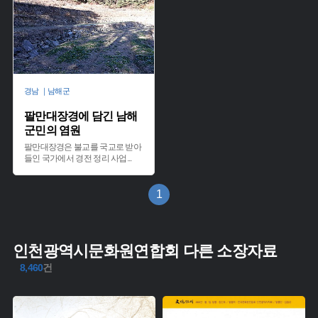
경남 ｜남해군
팔만대장경에 담긴 남해
군민의 염원
팔만대장경은 불교를 국교로 받아
들인 국가에서 경전 정리 사업
...
1
인천광역시문화원연합회 다른 소장자료
8,460
건