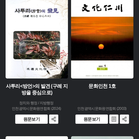
유형 :
주제 :
생산 :
유형 :
소장 :
발행 :
생산 :
소장 :
사투리<방언>의 발견 (구례 지
문화인천 1호
방을 중심으로)
정치와 행정 / 지방행정
인천광역시문화원연합회 (2024)
인천광역시문화원연합회 (2003)
원문보기
원문보기