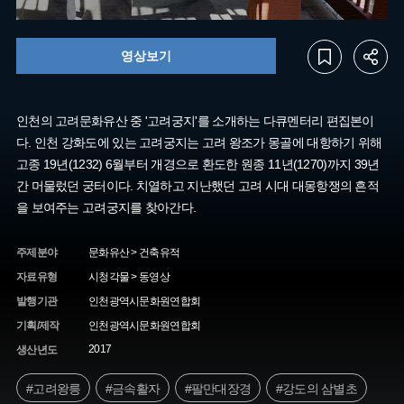
영상보기
인천의 고려문화유산 중 '고려궁지'를 소개하는 다큐멘터리 편집본이
다. 인천 강화도에 있는 고려궁지는 고려 왕조가 몽골에 대항하기 위해
고종 19년(1232) 6월부터 개경으로 환도한 원종 11년(1270)까지 39년
간 머물렀던 궁터이다. 치열하고 지난했던 고려 시대 대몽항쟁의 흔적
을 보여주는 고려궁지를 찾아간다.
주제분야
문화유산 > 건축유적
자료유형
시청각물 > 동영상
발행기관
인천광역시문화원연합회
기획/제작
인천광역시문화원연합회
2017
생산년도
#고려왕릉
#금속활자
#팔만대장경
#강도의 삼별초