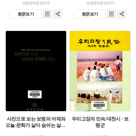
보령문화원 (2017)
보령문화원 (2017)
원문보기
원문보기
유형 :
발행 :
유형 :
생산 :
발행 :
생산 :
사진으로 보는 보령의 어제와
우리고장의 민속:대천시 · 보
오늘:문화가 살아 숨쉬는 살기 좋은 만세보령
령군