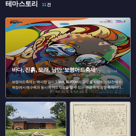
테마스토리
#
충청남도 축제
#
경관이 아름다운 곳
#
여름여행
11
건
#
보령
#
보령 섬여행
#
여름축제
#
어촌체험
#
충청남도 탄광
#
자연여행지
#
새우젓
#
보부상
#
보령 가옥
#
석탄박물관
#
조선시대 민가
#
드라마 촬영지
바다, 진흙, 모래, 낭만 '보령머드축제'
보령머드축제는 백사장 길이 3.5km, 폭 200m의 규모를 자랑하는 대천해수
욕장에서 해수욕과 동시에 머드체험을 할 수 있는 관광객 체험형 축제이다
...