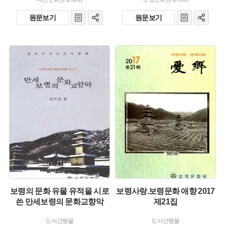
원문보기
원문보기
유형 :
유형 :
발행 :
발행 :
생산 :
생산 :
보령의 문화 유물 유적을 시로
보령사랑.보령문화 애향 2017
쓴 만세보령의 문화교향악
제21집
도서간행물
도서간행물