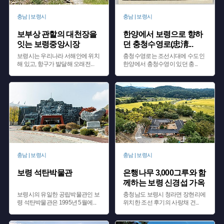
충남 | 보령시
충남 | 보령시
보부상 관할의 대천장을
한양에서 보령으로 향하
잇는 보령중앙시장
던 충청수영로(忠淸
...
보령시는 우리나라 서해안에 위치
충청수영로는 조선시대에 수도인
해 있고, 항구가 발달해 오래전
...
한양에서 충청수영이 있던 충
...
충남 | 보령시
충남 | 보령시
보령 석탄박물관
은행나무 3,000그루와 함
께하는 보령 신경섭 가옥
보령시의 유일한 공립박물관인 보
충청남도 보령시 청라면 장현리에
령 석탄박물관은 1995년 5월에
...
위치한 조선 후기의 사랑채 건
...