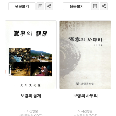
원문보기
원문보기
유형 :
유형 :
발행 :
발행 :
생산 :
생산 :
보령의 동제
보령의 사투리
도서간행물
도서간행물
대천문화원 (2001)
보령문화원 (2016)