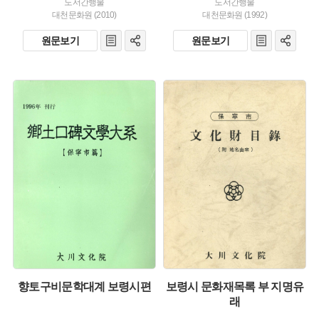
도서간행물
도서간행물
대천문화원 (2010)
대천문화원 (1992)
원문보기
원문보기
유형 :
유형 :
발행 :
발행 :
생산 :
생산 :
향토구비문학대계 보령시편
보령시 문화재목록 부 지명유
래