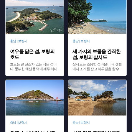
충남 | 보령시
충남 | 보령시
여우를 닮은 섬, 보령의
세 가지의 보물을 간직한
호도
섬, 보령의 삽시도
호도는 큰 산조차 없는 작은 섬이
삽시도는 조용한 섬마을이다. 갯벌
다. 풍부한 해산물 덕에 제주 해녀
...
에서 조개를 잡고 해루질을 할 수
...
충남 | 보령시
충남 | 보령시