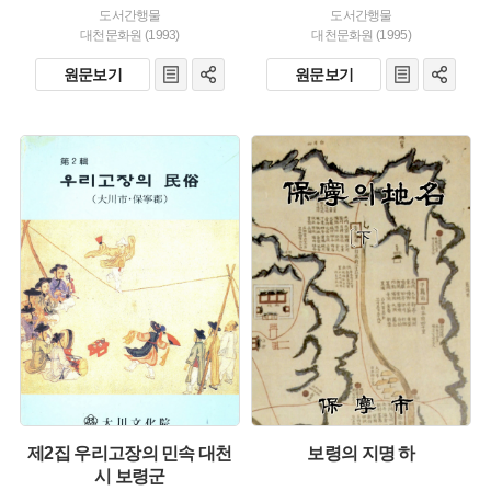
도서간행물
도서간행물
대천문화원 (1993)
대천문화원 (1995)
원문보기
원문보기
유형 :
유형 :
발행 :
발행 :
생산 :
생산 :
제2집 우리고장의 민속 대천
보령의 지명 하
시 보령군