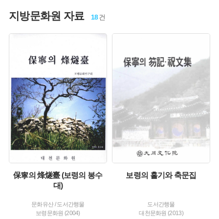
지방문화원 자료
18
건
주제 :
유형 :
유형 :
발행 :
발행 :
생산 :
생산 :
保寧의 烽燧臺 (보령의 봉수
보령의 홀기와 축문집
대)
문화유산
/
도서간행물
도서간행물
보령문화원 (2004)
대천문화원 (2013)