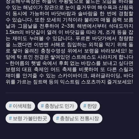
창포해수욕장은 하늘이 주황빛으로 물드는 모습을 바라볼
수 있는 해넘이가 장관으로 눈이 즐거우며 해수욕과 산림욕
이 동시에 가능하여 바닷바람과 솔바람을 한 번에 경험할
수 있습니다. 또한 모세의 기적이라 불리며 매월 음력 보름
날과 그믐날을 전후하여 2~3회 해변에서부터 석대도까지
1.5km의 바닷길이 열려 이 바닷길을 따라 게, 조개 등을 잡
는 재미도 누려볼 수 있답니다. 푸르른 바닷가에서 청량함
을 느꼈다면 이번엔 서해로 침입하는 외적을 막기 위해 돌
로 쌓아 올려진 충청수영성 위에서 보령을 바라보세요! 눈
앞에 탁 트인 전경은 쌓여있던 스트레스도 사라지게 합니다
~ 한여름의 햇볕 속에서 후회 없는 바캉스를 보내고 싶다면
보령의 대표 축제인 머드 축제를 비롯하여 또 다른 스릴과
재미를 안겨줄 수 있는 스카이바이크, 패러글라이딩, 바다
위를 가르는 짚트랙 등의 익스트림 스포츠까지 즐겨보세요!
#
이색체험
#
충청남도 민가
#
한양
#
보령 가볼만한곳
#
충청남도 전통시장
#
바다경관이 아름다운곳
#
조선도로