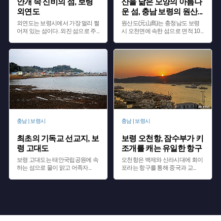
안개 속 신비의 섬, 보령
산을 닮은 모양의 아름다
외연도
운 섬, 충남 보령의 원산
...
외연도는 보령시에서 가장 멀리 쩔
원산도(元山島)는 충청남도 보령
어져 있는 섬이다. 외진 섬으로 주
...
시 오천면에 속한 섬으로 면적 10
...
충남 | 보령시
충남 | 보령시
최초의 기독교 선교지, 보
보령 오천항, 잠수부가 키
령 고대도
조개를 캐는 유일한 항구
보령 고대도는 태안국립공원에 속
오천항은 백제와 신라시대에 회이
하는 섬으로 물이 맑고 어족자
...
포라는 항구를 통해 중국과 교
...