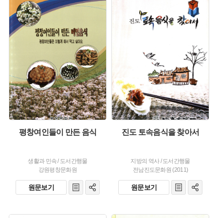
주제 :
주제 :
유형 :
유형 :
발행 :
발행 :
생산 :
평창여인들이 만든 음식
진도 토속음식을 찾아서
생활과 민속
/
도서간행물
지방의 역사
/
도서간행물
강원평창문화원
전남진도문화원 (2011)
원문보기
원문보기