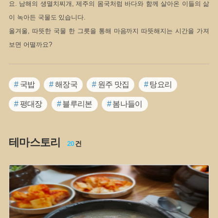
요. 남해의 생멸치찌개, 제주의 몸국처럼 바다와 함께 살아온 이들의 삶
이 녹아든 국물도 있습니다.
올겨울, 따뜻한 국물 한 그릇을 통해 마음까지 따뜻해지는 시간을 가져
보면 어떨까요?
#
국밥
#
해장국
#
원주 맛집
#
탕요리
#
평대장
#
블루리본
#
봄나들이
#
전라남도 별미
#
경남 밀양
#
도축장
테마스토리
#
고창 가볼만한곳
#
미꾸라지
#
마을신앙
20
건
#
갈비탕
#
노가리
#
부대찌개
#
된장
#
강원도 별미
#
찌개
#
전라북도 별미
#
설렁탕
#
레트로 여행지
#
충청남도 별미