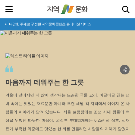
다양한 주제로 구성한 지역문화콘텐츠 큐레이션 서비스
마
음
까
지
데
워
주
는
한
그
릇
겨울이 깊어지면 더 많이 생각나는 뜨끈한 국물 요리. 바글바글 끓는 냄
비 속에는 맛있는 재료뿐만 아니라 오랜 세월 각 지역에서 이어져 온 사
람들의 이야기가 담겨 있습니다. 서울 설렁탕에는 조선 시대 왕들이 백
성을 위했던 따뜻한 마음이, 의정부 부대찌개에는 6·25전쟁 직후, 식재
료가 부족한 와중에도 맛있는 한 끼를 만들려던 사람들의 지혜가 담겼지