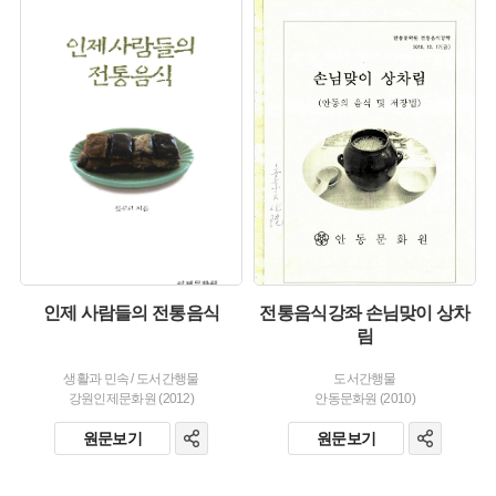
주제 :
유형 :
유형 :
발행 :
발행 :
생산 :
생산 :
인제 사람들의 전통음식
전통음식강좌 손님맞이 상차
림
생활과 민속
/
도서간행물
도서간행물
강원인제문화원 (2012)
안동문화원 (2010)
원문보기
원문보기