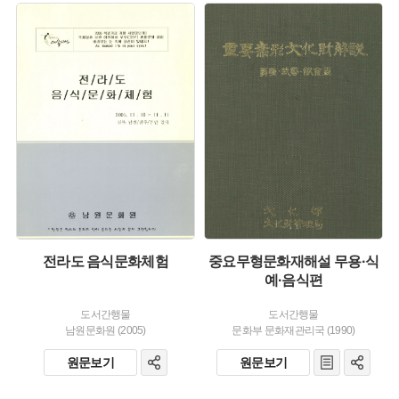
유형 :
유형 :
발행 :
발행 :
생산 :
생산 :
전라도 음식문화체험
중요무형문화재해설 무용·식
예·음식편
도서간행물
도서간행물
남원문화원 (2005)
문화부 문화재관리국 (1990)
원문보기
원문보기