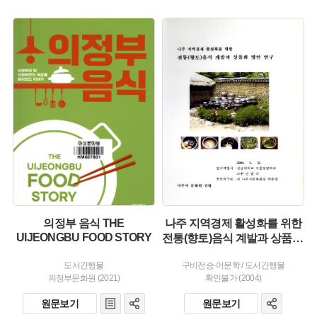
유형 :
발행 :
주제 :
생산 :
유형 :
발행 :
생산 :
의정부 음식 THE
나주 지역경제 활성화를 위한
UIJEONGBU FOOD STORY
전통(향토)음식 계발과 상품화 방안 연구
도서간행물
구비전승·어문학
/
도서간행물
의정부문화원 (2021)
확인불가 (2004)
원문보기
원문보기