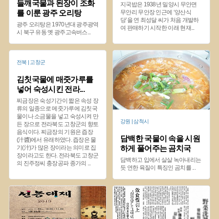
들깨국물과 된장이 조화
지국밥은 1938년 밀양시 무안면
를 이룬 광주 오리탕
무안리 무안장 인근에 ‘양산식
당’을 연 최성달 씨가 처음 개발하
광주 오리탕은 1970년대 광주광역
여 판매하기 시작한 이래 현재
...
시 북구 유동 옛 광주고속버스
...
전북 | 고창군
김칫국물에 매줏가루를
넣어 숙성시킨 전라
...
찌금장은 숙성기간이 짧은 속성 장
류의 일종으로 메줏가루에 김칫국
물이나 소금물을 넣고 숙성시켜 만
강원 | 삼척시
든 장으로 전라북도 고창군의 향토
음식이다. 찌금장의 기원은 즙장
담백한 국물이 속을 시원
(汁醬)에서 유래하였다. 즙장은 물
기(汁)가 많은 장이라는 의미로 집
하게 풀어주는 곰치국
장이라고도 한다. 전라북도 고창군
담백하고 입에서 살살 녹아내리는
의 진주정씨 충장공파 종가의
...
듯 연한 육질이 특징인 곰치를
...