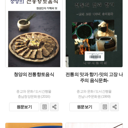
주제 :
주제 :
유형 :
유형 :
발행 :
발행 :
생산 :
생산 :
청양의 전통향토음식
전통의 맛과 향기-맛의 고장 나
주의 음식문화-
종교와 문화
/
도서간행물
종교와 문화
/
도서간행물
충남청양문화원 (2016)
전남나주문화원 (1999)
원문보기
원문보기