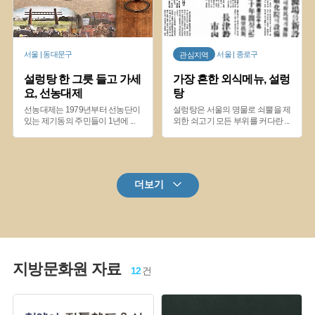
서울 | 동대문구
서울 | 종로구
관심지역
설렁탕 한 그릇 들고 가세
가장 흔한 외식메뉴, 설렁
요, 선농대제
탕
선농대제는 1979년부터 선농단이
설렁탕은 서울의 명물로 쇠뿔을 제
있는 제기동의 주민들이 1년에
...
외한 쇠고기 모든 부위를 커다란
...
더보기
지방문화원 자료
12
건