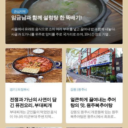
#
힙지로
#
시장음식
#
먹자골목
관심지역
임금님과 함께 설렁탕 한 뚝배기!
서울에서 유래된 음식으로 소의 여러 부위를 넣고 끓여내 밥과 함께 내놓다.
사골과 도가니를 위주로 양지를 주로 국거리로 쓰며, 10시간 정도 가열
...
경기 | 의정부시
강원 | 원주시
전쟁과 가난의 사연이 담
얼큰하게 끓여내는 추어
긴 퓨전요리, 부대찌개
탕의 맛, 원주복추어탕
부대찌개는 군인들이 먹었던 음식
강원도 원주시 개운동에 있는 원주
이 아니라 미군부대 주변 지역
...
복추어탕은 원주시에서 최초로
...