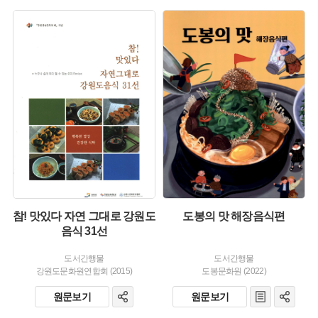
유형 :
유형 :
발행 :
발행 :
생산 :
생산 :
참! 맛있다 자연 그대로 강원도
도봉의 맛 해장음식편
음식 31선
도서간행물
도서간행물
강원도문화원연합회 (2015)
도봉문화원 (2022)
원문보기
원문보기