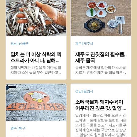
경남 | 남해군
제주 | 제주시
멸치는 더 이상 식탁의 엑
제주도 잔칫집의 필수템,
스트라가 아니다, 남해
...
제주 몸국
생멸치찌개는 내장을 제거한 생멸
몸국은 제주에서 집안의 대소사를
치와 채소에 물을 부어 얼큰하고
...
치르기 위하여 돼지를 잡을 때 만
...
경남 | 밀양시
소뼈국물과 돼지수육이
어우러진 깊은 맛, 밀양
...
밀양돼지국밥은 소뼈를 오랜 시간
고아낸 국물에 쌀밥을 토렴한 다음
뜨거운 국물을 붓고 돼지고기를 푸
광주 | 북구
짐하게 얹어내는 국밥으로 경상남
도 밀양시의 향토음식이다. 밀양돼