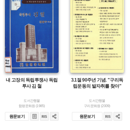
유형 :
유형 :
발행 :
발행 :
생산 :
생산 :
내 고장의 독립투쟁사 독립
3.1절 90주년 기념. "구리독
투사 김 철
립운동의 발자취를 찾아"
도서간행물
도서간행물
함평문화원 (1985)
구리문화원 (2009)
원문보기
원문보기