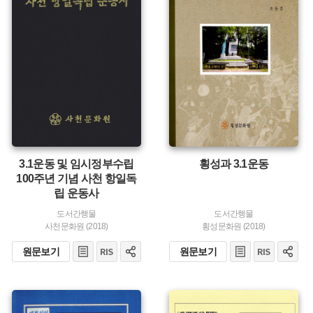
발행 :
유형 :
생산 :
발행 :
생산 :
3.1운동 및 임시정부수립
횡성과 3.1운동
100주년 기념 사천 항일독
립 운동사
도서간행물
도서간행물
사천문화원 (2018)
횡성문화원 (2018)
원문보기
원문보기