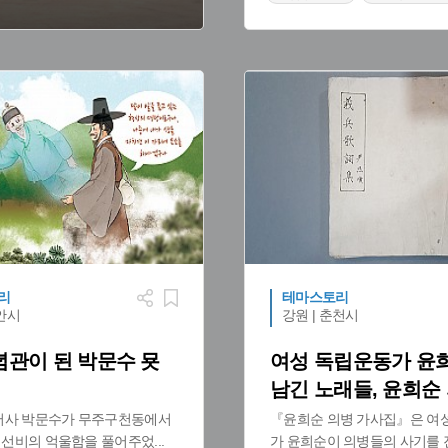
#청주 가볼만한곳
리
테마스토리
천안시
강원 | 춘천시
관이 된 박문수 묫
여성 독립운동가 윤
남긴 노래들, 윤희순
어사 박문수가 무주구천동에서
『윤희순 의병 가사집』은 여
 선비의 억울함을 풀어주었
...
가 윤희순이 의병들의 사기를