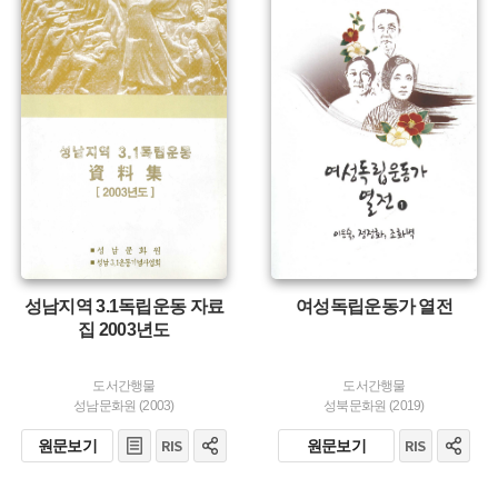
유형 :
유형 :
발행 :
발행 :
생산 :
생산 :
성남지역 3.1독립운동 자료
여성독립운동가 열전
집 2003년도
도서간행물
도서간행물
성남문화원 (2003)
성북문화원 (2019)
원문보기
원문보기