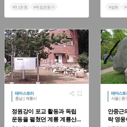
#3.1운동
#독립운동가
#설화
#민족대표 33인
테마스토리
테마스토
충남 | 계룡시
서울 | 중
정원강이 포교 활동과 독립
안중근의
운동을 펼쳤던 계룡 계룡산
...
락 영웅