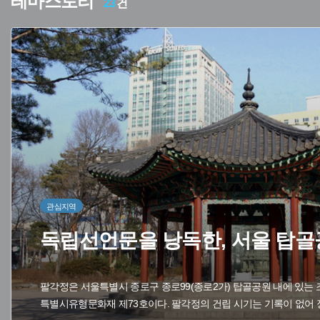
테마스토리
23
건
관심지역
독립선언문을 낭독한, 서울 탑
팔각정은 서울특별시 종로구 종로99(종로2가) 탑골공원 내에 있는 
특별시유형문화재 제73호이다. 팔각정의 건립 시기는 기록이 없어 