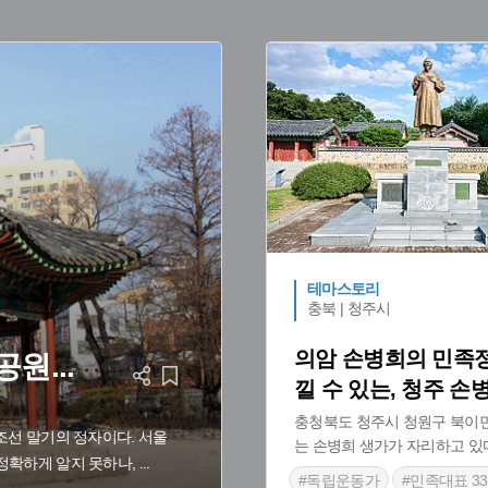
#
예능프로그램 주요소재
#
#
단풍명소
#
설화
#
안동
테마스토리
충북 | 청주시
의암 손병희의 민족
골공원
...
낄 수 있는, 청주 손
충청북도 청주시 청원구 북이
조선 말기의 정자이다. 서울
는 손병희 생가가 자리하고 있
정확하게 알지 못하나,
...
#독립운동가
#민족대표 3