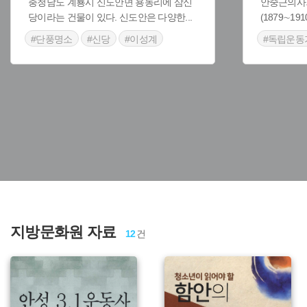
충청남도 계룡시 신도안면 용동리에 삼신
안중근의사
당이라는 건물이 있다. 신도안은 다양한
...
(1879∼1
#단풍명소
#신당
#이성계
#독립운동
#서울 가
#예능프로
#인물기념
지방문화원 자료
12
건
주제 :