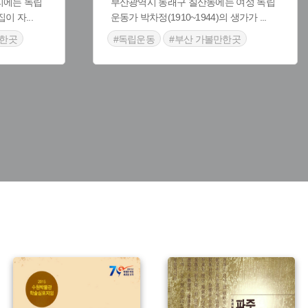
리에는 독립
부산광역시 동래구 칠산동에는 여성 독립
집이 자
...
운동가 박차정(1910~1944)의 생가가
...
만한곳
#독립운동
#부산 가볼만한곳
#부산 근대문화유산
주제 :