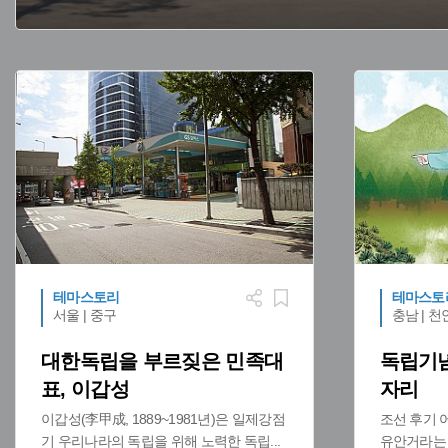
테마스토리
테마스토
서울 | 중구
충남 | 
대한독립을 부르짖은 민족대
독립기념
표, 이갑성
자리
이갑성(李甲成, 1889~1981년)은 일제강점
조선 후기 
기 우리나라의 독립을 위해 노력한 독립
...
유안거라는