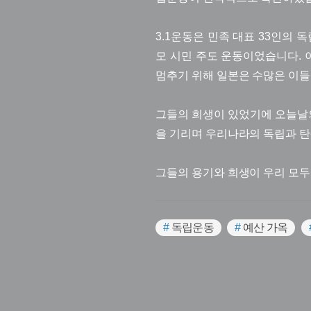
3.1운동은 민족 대표 33인의 
모 시민 주도 운동이었습니다. 
멈추기 위해 일본은 수많은 이
그들의 희생이 있었기에 오늘날의
을 기리며 우리나라의 독립과 탄
그들의 용기와 희생이 우리 모두
#
독립운동
#
예산 가옥
#
예산 가볼만한곳
#
항일운
#
충청남도의 문화예술인
#
#
반독재운동
#
일제강점기