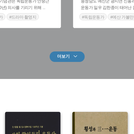
기념관은 독립운동가 안중근
충청남도 예산군 광시면 신흥
910년) 의사를 기리기 위해
...
운동가 일우 김한종이 태어난 
가
#드라마 촬영지
#독립운동가
#예산 가볼
볼만한곳
#예산 가옥
그램 주요소재
관
더보기
유형 :