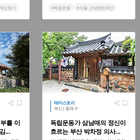
일제강점기
#독립운동
#서울 근대문화유산
#한국전쟁
테마스토리
부산 | 동래구
부를 이
독립운동가 삼남매의 정신이
 김
...
흐르는 부산 박차정 의사
...