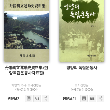
유형 :
주제 :
발행 :
유형 :
생산 :
발행 :
생산 :
丹陽獨立運動史資料集 (단
영양의 독립운동사
양독립운동사자료집)
지방의 역사
/
도서간행물
도서간행물
단양문화원 (2004)
영양문화원 (2006)
원문보기
원문보기