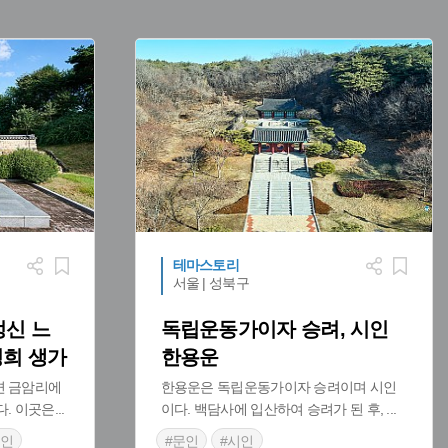
문인
#
민족해방운동
#
인물기념관
#
민족계몽운동
 가볼만한곳
테마스토리
서울 | 성북구
정신 느
독립운동가이자 승려, 시인
병희 생가
한용운
면 금암리에
한용운은 독립운동가이자 승려이며 시인
다. 이곳은
...
이다. 백담사에 입산하여 승려가 된 후,
...
3인
#문인
#시인