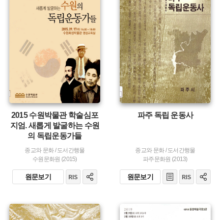
유형 :
주제 :
발행 :
유형 :
생산 :
발행 :
생산 :
2015 수원박물관 학술심포
파주 독립 운동사
지엄. 새롭게 발굴하는 수원
의 독립운동가들
종교와 문화
/
도서간행물
종교와 문화
/
도서간행물
수원문화원 (2015)
파주문화원 (2013)
원문보기
원문보기