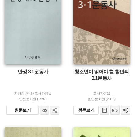
유형 :
유형 :
발행 :
발행 :
생산 :
생산 :
안성 3.1운동사
청소년이 읽어야 할 함안의
3.1운동사
지방의 역사
/
도서간행물
도서간행물
안성문화원 (1997)
함안문화원 (2018)
원문보기
원문보기