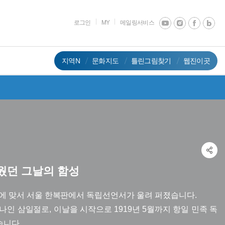
로그인
MY
메일링서비스
지역N
문화지도
틀린그림찾기
웹진이곳
웠
던
그
날
의
함
성
 통치에 맞서 서울 한복판에서 독립선언서가 울려 퍼졌습니다.
나인 삼일절로, 이날을 시작으로 1919년 5월까지 항일 민족 독
습니다.