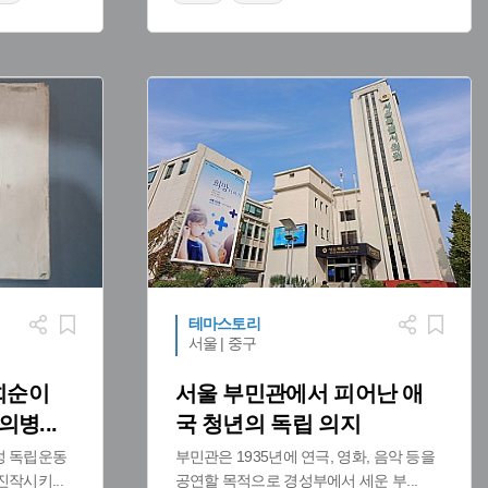
#충청남도의 문화예술인
테마스토리
서울 | 중구
희순이
서울 부민관에서 피어난 애
 의병
...
국 청년의 독립 의지
성 독립운동
부민관은 1935년에 연극, 영화, 음악 등을
 진작시키
...
공연할 목적으로 경성부에서 세운 부
...