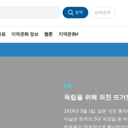
검색
상세검색
자료
지역문화 정보
웹툰
지역문화#
독
립
을
위
해
외
친
뜨
거
1919년 3월 1일, 일본 식민
이날은 한국의 5대 국경일 중 하
립운동이 전국적으로 확산하였