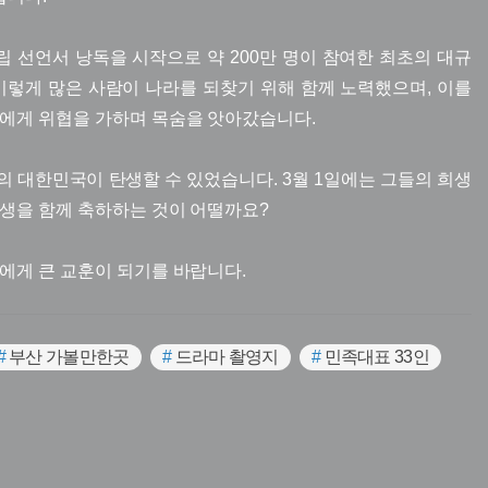
독립 선언서 낭독을 시작으로 약 200만 명이 참여한 최초의 대규
이렇게 많은 사람이 나라를 되찾기 위해 함께 노력했으며, 이를
들에게 위협을 가하며 목숨을 앗아갔습니다.
 대한민국이 탄생할 수 있었습니다. 3월 1일에는 그들의 희생
생을 함께 축하하는 것이 어떨까요?
에게 큰 교훈이 되기를 바랍니다.
#
부산 가볼만한곳
#
드라마 촬영지
#
민족대표 33인
동
#
2.8독립선언
#
서울 누정
청주 가볼만한곳
#
윤봉길
#
성주 가볼만한곳
#
해외 독립운동가
#
교과서속여행
#
충청남도 축제