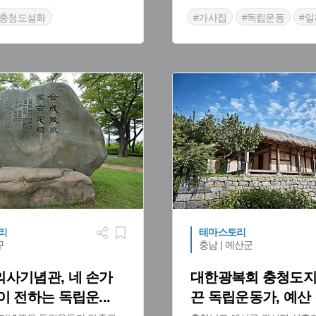
#충청도설화
#가사집
#독립운동
#
리
테마스토리
구
충남 | 예산군
사기념관, 네 손가
대한광복회 충청도지
이 전하는 독립운
...
끈 독립운동가, 예산