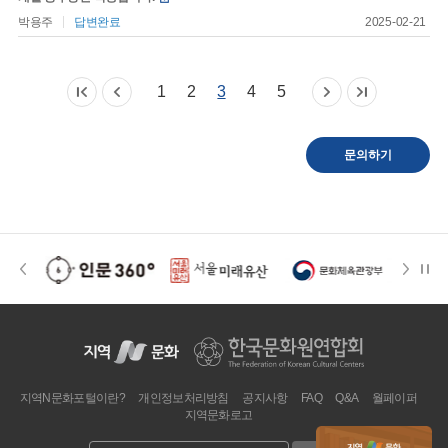
박용주
답변완료
2025-02-21
1
2
3
4
5
문의하기
지역N문화포털이란?
개인정보처리방침
공지사항
FAQ
Q&A
월페이퍼
지역문화로고