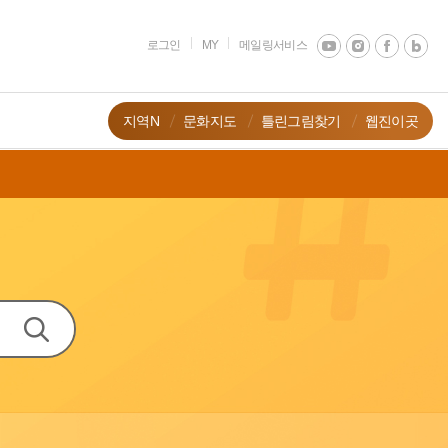
로그인
MY
메일링서비스
지역N
문화지도
틀린그림찾기
웹진이곳