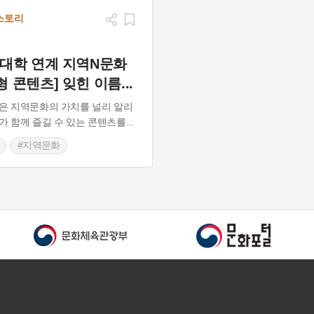
스토리
역대학 연계 지역N문화
형 콘텐츠] 잊힌 이름
...
은 지역문화의 가치를 널리 알리
가 함께 즐길 수 있는 콘텐츠를
...
#지역문화
사적인물
#백정
평운동
#형평사
#강상호
사다큐
#강상호이야기