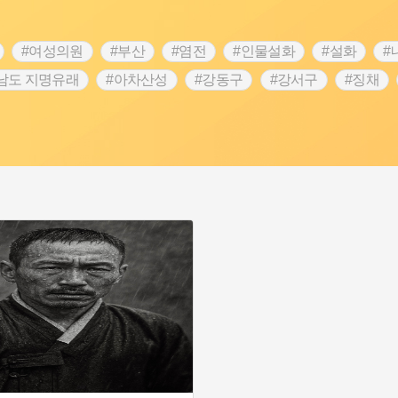
#여성의원
#부산
#염전
#인물설화
#설화
#
남도 지명유래
#아차산성
#강동구
#강서구
#징채
#성곽
#단지
#외성
#수령
#풍속
#황해도
 문신
#애민
#노원구
#남자현
#조선역사
#용인의
역사콘텐츠
#강진
#제주도설화
#임시의정원
#전설
명
#지명유래
#3.1운동
#목민관
#생활용품
#허준
#내성
#왕건
#지역의 오래된 가게
#조선 시대 사회