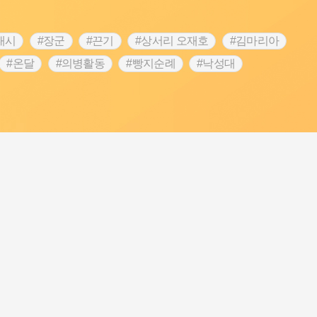
내시
#장군
#끈기
#상서리 오재호
#김마리아
#온달
#의병활동
#빵지순례
#낙성대
#대한애국부인회
#여성독립운동가
#지역의 설화
 전설
#강감찬
#박물관
#한의학
#용인
#온라인 생활사박물관
#바위설화
#마을
#블루리본
#먼우금
#농업
#나주
#갯벌
#공예품
#바보온달