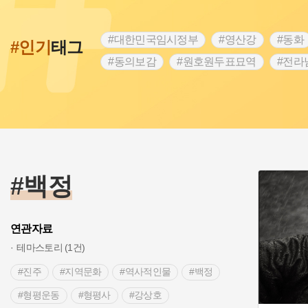
#대한민국임시정부
#영산강
#동화
#인기
태그
#동의보감
#원호원두표묘역
#전라
#문화유산
#독립운동가
#영산포
#항일투쟁
#경기도설화
#조선시대
#여성 독립운동가
#산성
#어린이
#백년가게
#인천
#고구려
#지
#고구마
#종로구
#28독립선언
#백정
연관자료
테마스토리 (1건)
#진주
#지역문화
#역사적인물
#백정
#형평운동
#형평사
#강상호