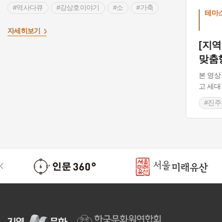
#역사다큐
#강상호이야기
#소
#가축
테마
#육류
#도축
자세히보기
[지
맞춤
본 영상
고 세대
#진주
#역
#형
#역