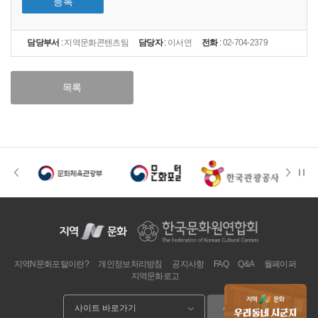
등록
담당부서
:
지역문화콘텐츠팀
담당자
:
이서연
전화
:
02-704-2379
목록
지역N문화포털이란?
개인정보처리방침
공지사항
FAQ
Q&A
월페이퍼
지역문화로고
이동