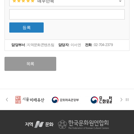
매우만족
등록
담당부서
:
지역문화콘텐츠팀
담당자
:
이서연
전화
:
02-704-2379
목록