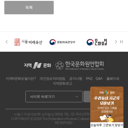
목록
지역N문화포털이란?
개인정보처리방침
공지사항
FAQ
Q&A
월페이퍼
지역문화로고
이동
서울시 마포대로49 성우빌딩 308호
TEL. 02-704-2379
FAX. 02.704-2377
COPYRIGHT (C)2018 The Federation of Korean Cultural Centers. ALL RIGHT
RESERVED.
오늘하루 그만보기
창닫기