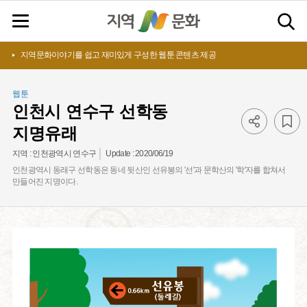
지역문화이야기를 쉽고 재미있게 구성한 웹툰 콘텐츠 제공
웹툰
인천시 연수구 선학동
지명유래
Update :
2020/06/19
지역 :
인천광역시 연수구
인천광역시 동래구 선학동은 동네 뒷산인 선유봉의 '선'과 문학산의 '학'자를 합쳐서
만들어진 지명이다.