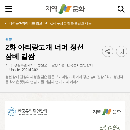
지역문화이야기를 쉽고 재미있게 구성한 웹툰 콘텐츠 제공
웹툰
2화 아리랑고개 너머 정선
삼베 길쌈
지역 :
강원특별자치도 정선군
발행기관 :
한국문화원연합회
Update :
2021/12/02
정선 삼베 길쌈의 과정을 담은 웹툰 『아리랑고개 너머 정선 삼베 길쌈 2화』 정선댁
을 찾아온 뜻밖의 손님 아들 귀남과 손녀 아리 이야기