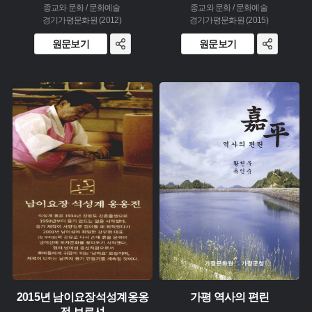
종교와 문화 / 문화예술
종교와 문화 / 문화예술
경기가평문화원 (2012)
경기가평문화원 (2015)
원문보기
원문보기
주제 :
주제 :
유형 :
유형 :
생산 :
생산 :
소장 :
소장 :
2015년 남이요장석성계옹옹
가평 역사의 편린
전 브로셔