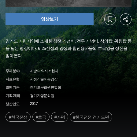
영상보기
경기도 가평지역에 소재한 참전 기념비, 전투 기념비, 창의탑, 위령탑 등
을 담은 영상이다. 6·25전쟁의 양상과 참전용사들의 호국영웅 정신을
알아본다.
주제분야
지방의 역사 > 현대
자료유형
시청각물 > 동영상
발행기관
경기도문화원연합회
기획/제작
경기가평문화원
2017
생산년도
#한국전쟁
#호국
#가평
#한국전쟁 경기도편