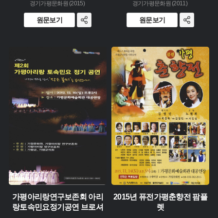
경기가평문화원 (2015)
경기가평문화원 (2011)
원문보기
원문보기
주제 :
주제 :
유형 :
유형 :
생산 :
생산 :
소장 :
소장 :
가평아리랑연구보존회 아리
2015년 퓨전가평춘향전 팜플
랑토속민요정기공연 브로셔
렛