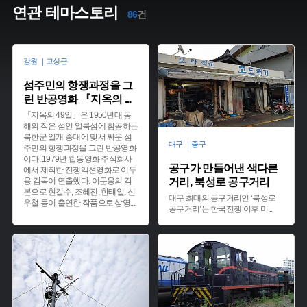
연관 테마스토리
86
건
강원 ｜고성군
섬주민의 항쟁과정을 그
린 반공영화 『지옥의
...
「지옥의 49일」은 1950년대 동
해의 작은 섬인 얼룩섬에 침공하는
북한군 일개 중대에 맞서 싸운 섬
대구 ｜중구
주민의 항쟁과정을 그린 반공영화
이다. 1979년 합동영화 주식회사
공구가 만들어낸 색다른
에서 제작한 전쟁액션영화로 이두
용 감독이 연출했다. 이문웅의 각
거리, 북성로 공구거리
본으로 현길수, 조혜진, 한태일, 신
대구 최대의 공구거리인 ‘북성로
우철 등이 출연한 작품으로 상영
...
공구거리’는 한국전쟁 이후 미
...