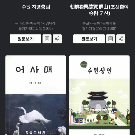
수원 지명총람
朝鮮환輿勝覽 群山 (조선환여
승람 군산)
구비전승·어문학 / 지명유래
종교와 문화 / 문화예술
경기가평문화원 (1999)
경기가평문화원 (1998)
원문보기
원문보기
주제 :
주제 :
유형 :
유형 :
생산 :
생산 :
소장 :
소장 :