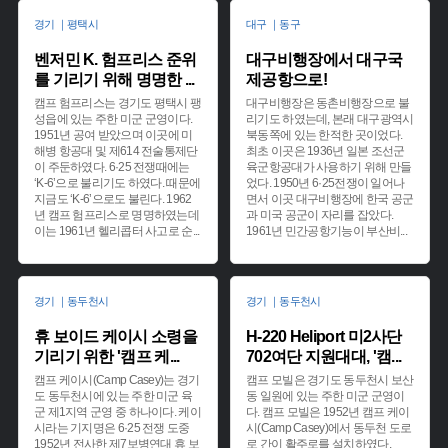
경기 ｜평택시
대구 ｜동구
벤저민 K. 험프리스 준위
대구비행장에서 대구국
를 기리기 위해 명명한
...
제공항으로!
캠프 험프리스는 경기도 평택시 팽
대구비행장은 동촌비행장으로 불
성읍에 있는 주한 미군 군영이다.
리기도 하였는데, 본래 대구광역시
1951년 공여 받았으며 이곳에 미
북동쪽에 있는 한적한 곳이었다.
해병 항공대 및 제614 전술통제단
최초 이곳은 1936년 일본 조선군
이 주둔하였다. 6·25 전쟁때에는
육군항공대가 사용하기 위해 만들
‘K-6’으로 불리기도 하였다. 때문에
었다. 1950년 6·25전쟁이 일어나
지금도 ‘K-6’으로도 불린다. 1962
면서 이곳 대구비행장에 한국 공군
년 캠프 험프리스로 명명하였는데
과 미국 공군이 자리를 잡았다.
이는 1961년 헬리콥터 사고로 순
...
1961년 민간공항기능이 부산비
...
경기 ｜동두천시
경기 ｜동두천시
휴 보이드 케이시 소령을
H-220 Heliport 미2사단
기리기 위한 '캠프 케
...
702여단 지원대대, '캠
...
캠프 케이시(Camp Casey)는 경기
캠프 모빌은 경기도 동두천시 보산
도 동두천시에 있는 주한 미군 육
동 일원에 있는 주한 미군 군영이
군 제1지역 군영 중 하나이다. 케이
다. 캠프 모빌은 1952년 캠프 케이
시라는 기지명은 6·25 전쟁 도중
시(Camp Casey)에서 동두천 도로
1952년 전사한 제7보병연대 휴 보
로 간이 활주로를 설치하였다.