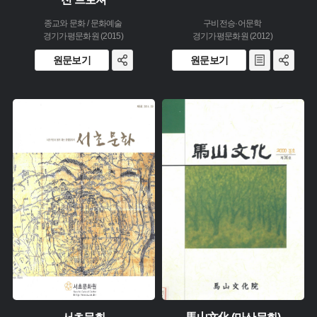
종교와 문화 / 문화예술
구비전승·어문학
경기가평문화원 (2015)
경기가평문화원 (2012)
원문보기
원문보기
주제 :
주제 :
유형 :
유형 :
생산 :
생산 :
소장 :
소장 :