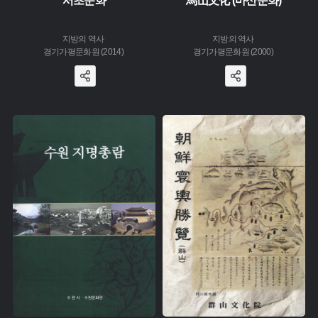
서초문화
馬山文化 (마산문화)
지방의 역사
지방의 역사
경기가평문화원 (2014)
경기가평문화원 (2000)
주제 :
주제 :
유형 :
유형 :
생산 :
생산 :
소장 :
소장 :