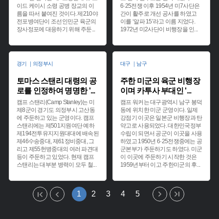
이드 케이시 소령 공병 장교의 이
6·25전쟁 이후 1954년 미7사단은
름을 따서 붙여진 것이다. 제210야
간이 활주로 개선 공사를 하였고
전포병여단이 조선인민군 육군의
이를 ‘알파 15’라고 이름 지었다.
장사정포에 대응하기 위해 주둔
...
1972년 미2사단이 비행장을 인
...
경기 ｜의정부시
대구 ｜남구
토마스 스탠리 대령의 공
주한 미군의 육군 비행장
로를 인정하여 명명한 '
...
이며 카투사 부대인 '
...
캠프 스탠리(Camp Stanley)는 미
캠프 워커는 대구광역시 남구 봉덕
제8군이 경기도 의정부시 고산동
동에 위치한 미군 군영이다. 일제
에 주둔하고 있는 군영이다. 캠프
강점기 이곳은 일본군 비행장과 탄
스탠리에는 제501지원여단 예하
약고로 사용되었다. 대한민국정부
제194전투유지지원대대에 배속된
수립이 되면서 공군이 이곳을 사용
제46수송중대, 제61정비중대, 그
하였고 1950년 6·25전쟁중에는 공
리고 제55헌병중대의 여러 파견대
군본부가 주둔하기도 하였다. 미군
등이 주둔하고 있었다. 현재 캠프
이 이곳에 주둔하기 시작한 것은
스탠리는 대부분 병력이 모두 철
...
1959년부터 이고 주한미군의 후
...
1
2
3
4
5