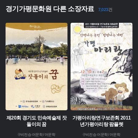
경기가평문화원 다른 소장자료
7,023
건
주제 :
주제 :
유형 :
유형 :
생산 :
생산 :
소장 :
소장 :
제20회 경기도 민속예술제 잣
가평아리랑연구보존회 2011
돌이의 꿈
년가평아리랑 팜플렛
구비전승·어문학 / 어문학
구비전승·어문학 / 어문학