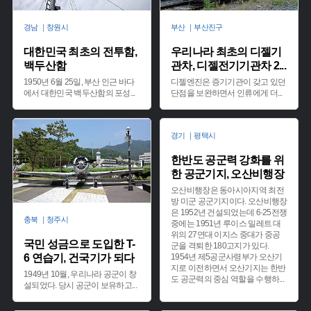
경남 ｜창원시
부산 ｜부산진구
대한민국 최초의 전투함,
우리나라 최초의 디젤기
백두산함
관차, 디젤전기기관차 2
...
1950년 6월 25일, 부산 인근 바다
디젤엔진은 증기기관이 갖고 있던
에서 대한민국 백두산함의 포성
...
단점을 보완하면서 인류에게 더
...
경기 ｜평택시
한반도 공군력 강화를 위
한 공군기지, 오산비행장
오산비행장은 동아시아지역 최전
방 미군 공군기지이다. 오산비행장
은 1952년 건설되었는데 6·25전쟁
충북 ｜청주시
중에는 1951년 루이스 밀레트 대
위의 27연대 이지스 중대가 중공
국민 성금으로 도입한 T-
군을 격퇴한 180고지가 있다.
6 연습기, 건국기가 되다
1954년 제5공군사령부가 오산기
지로 이전하면서 오산기지는 한반
1949년 10월, 우리나라 공군이 창
도 공군력의 중심 역할을 수행하
...
설되었다. 당시 공군이 보유하고
...