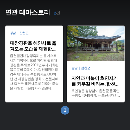
연관 테마스토리
2
건
경남 ｜합천군
대장경판을 해인사로 옮
겨오는 모습을 재현한,
...
합천팔만대장경축제는 유네스코
세계기록유산으로 지정된 팔만대
장경을 주제로 2001년부터 개최된
경남 ｜합천군
불교문화 축제이다. 합천팔만대장
경축제에서는 특별행사로 600여
자연과 더불어 호연지기
년 전 대장경판을 강화도 선원사에
서 합천군 해인사로 옮겨오는 모습
를 키우길 바라는, 합천
...
을 재현한 이운행사가 열린다.
호연정은 경상남도 합천군 율곡면
문림길 40-19에 있는 조선시대의
...
1