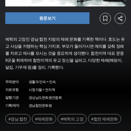
원문보기
예학의 고장인 경남 합천 지방의 제례 문화를 기록한 책이다. 효도는 유
교 사상을 지탱하는 핵심 가치로, 부모가 돌아가시면 예의를 갖춰 장례
를 치르고 제사를 모시는 것을 중요하게 생각했다. 합천지역 대표 문중
9곳을 취재하여 합천지역의 유교 정신을 살피고, 다양한 제례(해맞이,
달집, 기우제 등)를 정리, 기록했다.
주제분야
생활과 민속 > 민속
자료유형
시청각물 > 전자책
발행기관
경상남도문화원연합회
기획/제작
경남합천문화원
#경남 합천
#제례문화
#예학의 고장
#합천 제례문화