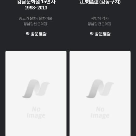
강남문화원 15년사
江東區誌 (강동구지)
1998~2013
종교와 문화 / 문화예술
지방의 역사
경남합천문화원
경남합천문화원
※ 방문열람
※ 방문열람
주제 :
주제 :
소장 :
소장 :