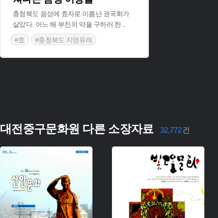
충청북도 음성에 효자로 이름난 권국화가
살았다. 어느 해 부친의 약을 구하러 한
...
#효
#충청북도 지명유래
대전중구문화원 다른 소장자료
32,772
건
주제 :
주제 :
유형 :
유형 :
생산 :
생산 :
소장 :
소장 :