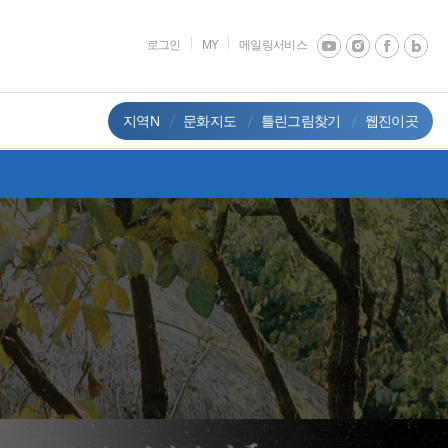
로그인
MY
메일링서비스
지역N
문화지도
틀린그림찾기
웹진이곳