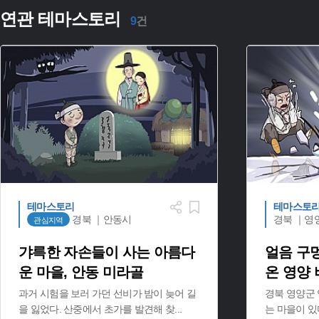
연관 테마스토리
9
건
테마스토리
테마스토
경북 ｜안동시
경북 ｜영
관심지역
갸륵한 자손들이 사는 아름다
얼음 구
운 마을, 안동 미라골
온 영양
과거 시험을 보러 가던 선비가 밤이 늦어 길
경북 영양군
을 잃었다. 산중에서 초가를 발견해 찾
...
는 마을이 있