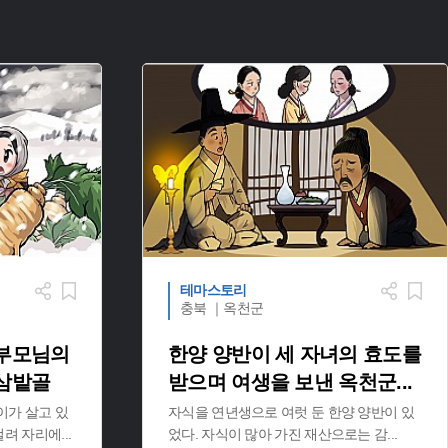
테마스토리
충북 ｜옥천군
 부모님의
한양 양반이 세 자녀의 효도를
 삼밭골
받으며 여생을 보낸 옥천군
...
이가 살고 있
자식을 연년생으로 여럿 둔 한양 양반이 있
 걸려 자리에
...
었다. 자식이 많아 가진 재산으로는 감
...