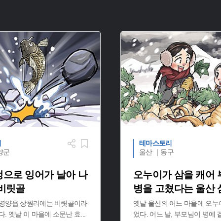
리
테마스토리
양군
울산 ｜동구
멍으로 잉어가 날아 나
오누이가 삼을 캐어
 비릿골
병을 고쳤다는 울산
 영양읍 상원리에는 비릿골이라
옛날 울산의 어느 마을에 오누
다. 옛날 이 마을에 소문난 효
...
었다. 어느 날, 부모님이 병에