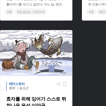
홀어머니를 모시고 살았다. 어느 날, 병든
...
에 오동나무와
#효
#경상남도 지명유래
#효
#효
#거제 지명유래
#인천 지명
테마스토리
충북 ｜음성군
효자를 위해 잉어가 스스로 뛰
쳐나온 음성 이양골