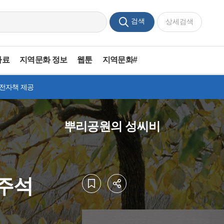
검색
상세검색
자료
지역문화 정보
웹툰
지역문화#
 전자책 제공
뿌리공원의 성씨비
홍주석