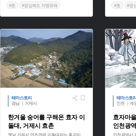
#효
#경상북도 지명유래
#효
#경
#영양 지명
테마스토리
테마스토
경남 ｜거제시
인천 ｜계
한겨울 숭어를 구해온 효자 이
효자마을
돌대, 거제시 효촌
인천광역
옛날 거제시 연초면에 이돌대라는 총각이
인천광역시 