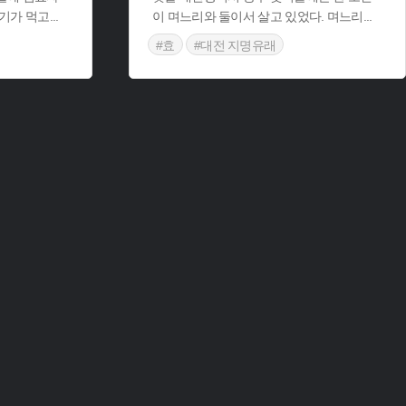
고기가 먹고
...
이 며느리와 둘이서 살고 있었다. 며느리
...
#효
#대전 지명유래