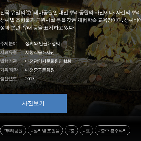
전국 유일의 '효' 테마공원인 대전 뿌리공원의 사진이다. 자신의 뿌리
성씨별 조형물과 공원시설 등을 갖춘 체험학습 교육장이다. 성씨비
성과 본관, 유래 등을 표기하고 있다.
주제분야
성씨와 인물 > 성씨
자료유형
시청각물 > 사진
발행기관
대전광역시문화원연합회
기획/제작
대전중구문화원
생산년도
2017
사진보기
#뿌리공원
#성씨별 조형물
#충
#효
#충주 홍주석씨