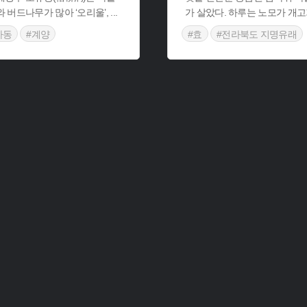
 버드나무가 많아 ‘오리울’,
...
가 살았다. 하루는 노모가 개
자동
#계양
#효
#전라북도 지명유래
유래