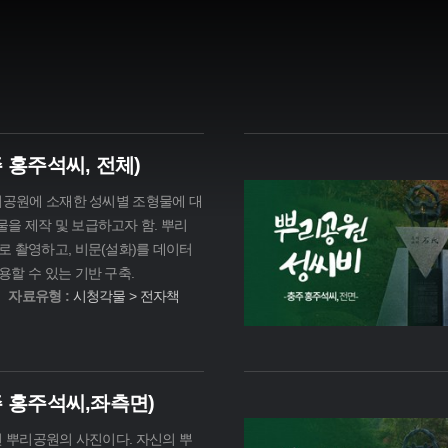
 홍주석씨, 전체)
뿌리공원에 소재한 성씨별 조형물에 대
을 제작 및 보급하고자 함. 뿌리
로 촬영하고, 비문(설화)를 데이터
할 수 있는 기반 구축.
자료유형 :
시청각물 > 전자책
 홍주석씨,좌측면)
전 뿌리공원의 사진이다. 자신의 뿌