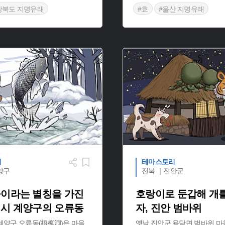
상북도 지명유래
#효
#울산 지명유래
유래
#경북 영양
리
테마스토리
양구
전북 ｜진안군
이라는 별칭을 가진
호랑이로 둔갑해 개를
시 계양구의 오류동
자, 진안 범바위
계양구 오류동(梧柳洞)은 마을
옛날 진안군 용담면 범바위 마