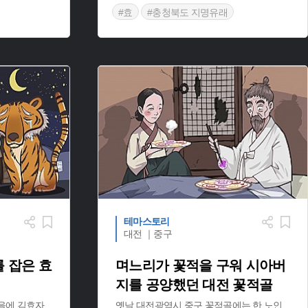
#효
#충청북도 지명유래
테마스토리
대전 ｜중구
 잡은 효
며느리가 꽃적을 구워 시아버
지를 공양했던 대전 꽃적골
을에 김효자
옛날 대전광역시 중구 꽃적골에는 한 노인