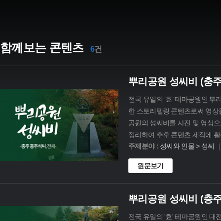
함께보는 콘텐츠
6
건
뿌리공원 성씨비 (충주
전국 유일의 ‘효’ 테마공원인 
한 스토리텔링 콘텐츠로써 영상물
공원의 성씨비를 사진 및 영상으
정리하여 추후 콘텐츠 제작에 활용
주제분야 :
성씨와 인물 > 성씨
원문보기
뿌리공원 성씨비 (충주
전국 유일의 '효' 테마공원인 대