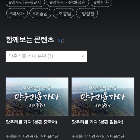
#망우리 공동묘지
#망우역사문화공원
#박인환
#최서해
#이중섭
#조봉암
#방정환
함께보는 콘텐츠
3
건
망우리를 가다 (본편 중국어)
망우리를 가다 (본편 일본어)
주제분야 :
자연과 지리 > 마을경관
주제분야 :
자연과 지리 > 마을경관