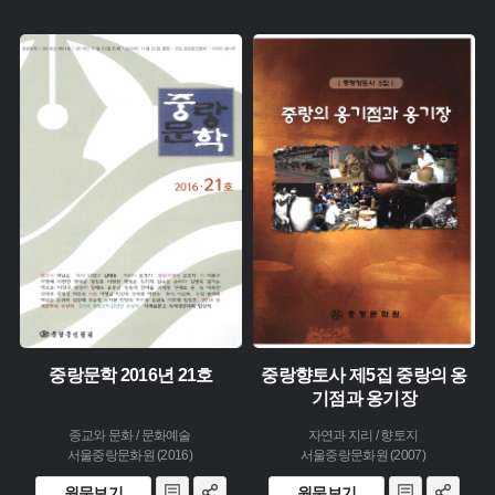
주제 :
주제 :
유형 :
유형 :
생산 :
발행 :
소장 :
생산 :
소장 :
중랑문학 2016년 21호
중랑향토사 제5집 중랑의 옹
기점과 옹기장
종교와 문화 / 문화예술
자연과 지리 / 향토지
서울중랑문화원 (2016)
서울중랑문화원 (2007)
원문보기
원문보기