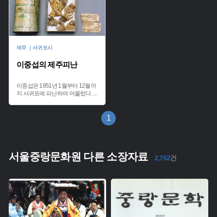
제주 ｜서귀포시
이중섭의 제주피난
이중섭은 1951년 1월부터 12월까
지 서귀포에 피난하여 머물렀다.
...
1
서울중랑문화원 다른 소장자료
2,762
건
주제 :
주제 :