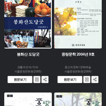
유형 :
유형 :
발행 :
생산 :
생산 :
소장 :
소장 :
봉화산 도당굿
중랑문학 2004년 9호
생활과 민속 / 민속
종교와 문화 / 문화예술
서울중랑문화원 (2005)
서울중랑문화원 (2004)
원문보기
원문보기