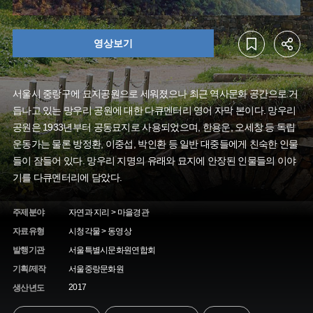
영상보기
서울시 중랑구에 묘지공원으로 세워졌으나 최근 역사문화 공간으로 거
듭나고 있는 망우리 공원에 대한 다큐멘터리 영어 자막 본이다. 망우리
공원은 1933년부터 공동묘지로 사용되었으며, 한용운, 오세창 등 독립
운동가는 물론 방정환, 이중섭, 박인환 등 일반 대중들에게 친숙한 인물
들이 잠들어 있다. 망우리 지명의 유래와 묘지에 안장된 인물들의 이야
기를 다큐멘터리에 담았다.
주제분야
자연과 지리 > 마을경관
자료유형
시청각물 > 동영상
발행기관
서울특별시문화원연합회
기획/제작
서울중랑문화원
2017
생산년도