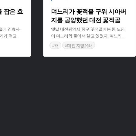
 잡은 효
며느리가 꽃적을 구워 시아버
지를 공양했던 대전 꽃적골
을에 김효자
옛날 대전광역시 중구 꽃적골에는 한 노인
고기가 먹고
...
이 며느리와 둘이서 살고 있었다. 며느리
...
#효
#대전 지명유래