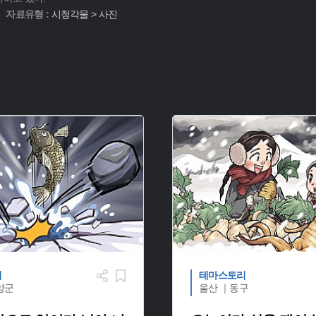
자료유형 :
시청각물 > 사진
리
테마스토리
양군
울산 ｜동구