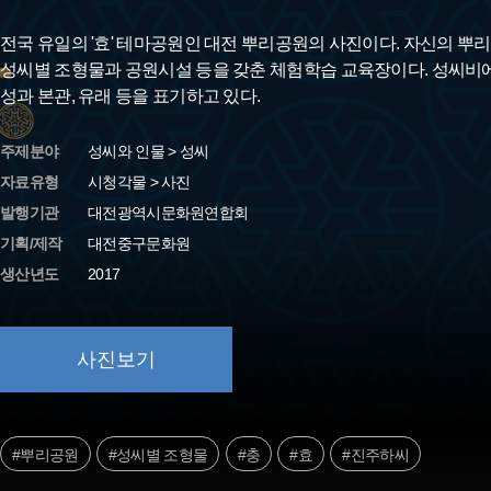
전국 유일의 '효' 테마공원인 대전 뿌리공원의 사진이다. 자신의 뿌리
성씨별 조형물과 공원시설 등을 갖춘 체험학습 교육장이다. 성씨비
성과 본관, 유래 등을 표기하고 있다.
주제분야
성씨와 인물 > 성씨
자료유형
시청각물 > 사진
발행기관
대전광역시문화원연합회
기획/제작
대전중구문화원
생산년도
2017
사진보기
#뿌리공원
#성씨별 조형물
#충
#효
#진주하씨