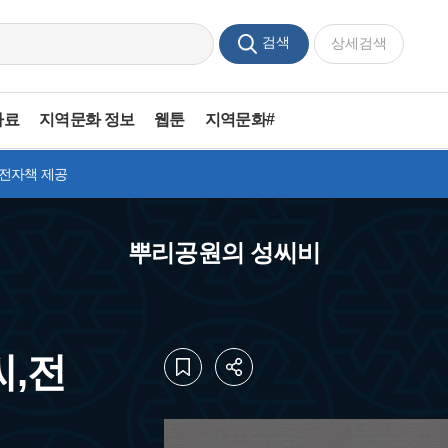
검색
상세검색
자료
지역문화 정보
웹툰
지역문화#
 전자책 제공
뿌리공원의 성씨비
씨,전