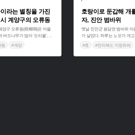
이라는 별칭을 가진
호랑이로 둔갑해 개를
시 계양구의 오류동
자, 진안 범바위
계양구 오류동(梧柳洞)은 마을
옛날 진안군 용담면 범바위 마
 버드나무가 많아 ‘오리울’,
...
가 살았다. 하루는 노모가 개
자동
#계양
#효
#전라북도 지명유래
유래