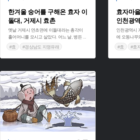
한겨울 숭어를 구해온 효자 이
효자마을
돌대, 거제시 효촌
인천광역
옛날 거제시 연초면에 이돌대라는 총각이
인천광역시 
홀어머니를 모시고 살았다. 어느 날, 병든
...
에 오동나무와
#효
#경상남도 지명유래
#효
#효
#거제 지명유래
#인천 지명