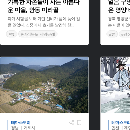
갸륵한 자손들이 사는 아름다
얼음 구
운 마을, 안동 미라골
온 영양
과거 시험을 보러 가던 선비가 밤이 늦어 길
경북 영양군
을 잃었다. 산중에서 초가를 발견해 찾
...
는 마을이 있
#효
#경상북도 지명유래
#효
#경
#영양 지명
테마스토리
테마스토
경남 ｜거제시
인천 ｜계