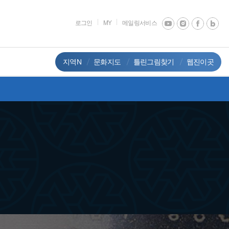
로그인
MY
메일링서비스
지역N
문화지도
틀린그림찾기
웹진이곳