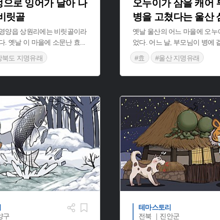
멍으로 잉어가 날아 나
오누이가 삼을 캐어
 비릿골
병을 고쳤다는 울산
 영양읍 상원리에는 비릿골이라
옛날 울산의 어느 마을에 오누
다. 옛날 이 마을에 소문난 효
...
었다. 어느 날, 부모님이 병에
상북도 지명유래
#효
#울산 지명유래
유래
#경북 영양
리
테마스토리
양구
전북 ｜진안군