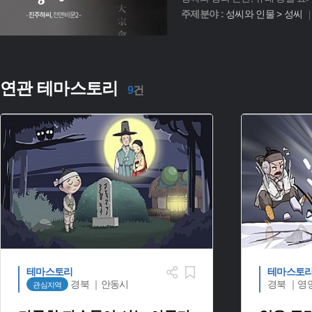
주제분야 :
성씨와 인물 > 성씨
연관 테마스토리
9
건
테마스토리
테마스토
경북 ｜안동시
경북 ｜영
관심지역