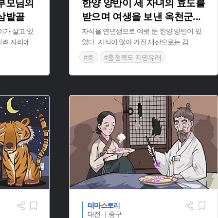
 부모님의
한양 양반이 세 자녀의 효도를
 삼밭골
받으며 여생을 보낸 옥천군
...
이가 살고 있
자식을 연년생으로 여럿 둔 한양 양반이 있
 걸려 자리에
...
었다. 자식이 많아 가진 재산으로는 감
...
#효
#충청북도 지명유래
테마스토리
대전 ｜중구