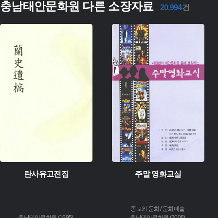
충남태안문화원 다른 소장자료
20,994
건
유형 :
주제 :
생산 :
유형 :
소장 :
생산 :
소장 :
란사유고전집
주말 영화교실
종교와 문화 / 문화예술
충남태안문화원 (1995)
충남태안문화원 (2006)