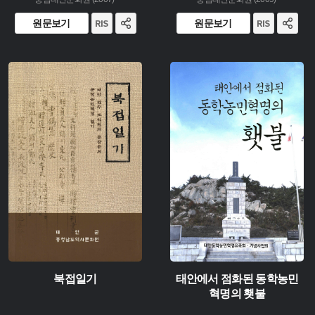
원문보기
원문보기
주제 :
주제 :
유형 :
유형 :
발행 :
발행 :
생산 :
생산 :
소장 :
소장 :
북접일기
태안에서 점화된 동학농민
혁명의 횃불