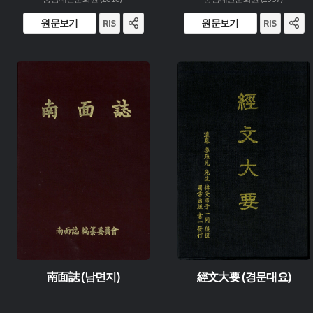
원문보기
원문보기
주제 :
주제 :
유형 :
유형 :
발행 :
발행 :
생산 :
생산 :
소장 :
소장 :
南面誌 (남면지)
經文大要 (경문대요)