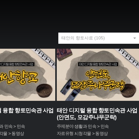
 융합 향토민속관 사업
태안 디지털 융합 향토민속관 사업
(안면도, 모감주나무군락)
과 민속 > 민속
주제분야 :
생활과 민속 > 민속
각물 > 동영상
자료유형 :
시청각물 > 동영상