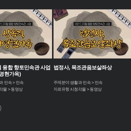
 융합 향토민속관 사업
법정사, 목조관음보살좌상
가영현가옥)
과 민속 > 민속
주제분야 :
생활과 민속 > 민속
각물 > 동영상
자료유형 :
시청각물 > 동영상