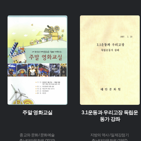
주제 :
주제 :
유형 :
생산 :
유형 :
소장 :
생산 :
소장 :
주말 영화교실
3.1운동과 우리고장 독립운
동가 강좌
종교와 문화 / 문화예술
지방의 역사 / 일제강점기
충남태안문화원 (2010)
충남태안문화원 (1997)