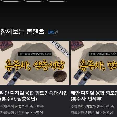
함께보는 콘텐츠
105
건
태안 디지털 융합 향토민속관 사업
태안 디지털 융합 향토
(흥주사, 삼층석탑)
(흥주사, 만세루)
주제분야 :
생활과 민속 > 민속
주제분야 :
생활과 민속 > 민속
자료유형 :
시청각물 > 동영상
자료유형 :
시청각물 > 동영상