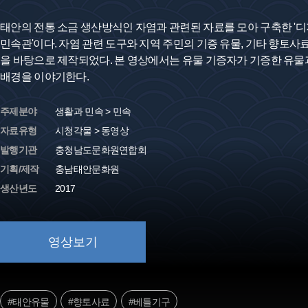
태안의 전통 소금 생산방식인 자염과 관련된 자료를 모아 구축한 '디
민속관'이다. 자염 관련 도구와 지역 주민의 기증 유물, 기타 향토사
을 바탕으로 제작되었다. 본 영상에서는 유물 기증자가 기증한 유물
배경을 이야기한다.
주제분야
생활과 민속 > 민속
자료유형
시청각물 > 동영상
발행기관
충청남도문화원연합회
기획/제작
충남태안문화원
생산년도
2017
영상보기
#태안유물
#향토사료
#베틀기구