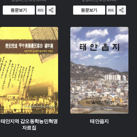
원문보기
원문보기
주제 :
주제 :
유형 :
유형 :
발행 :
발행 :
생산 :
생산 :
소장 :
소장 :
태안지역 갑오동학농민혁명
태안읍지
자료집