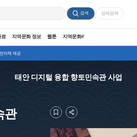
검색
상세검색
자료
지역문화 정보
웹툰
지역문화#
 전자책 제공
태안 디지털 융합 향토민속관 사업
속관