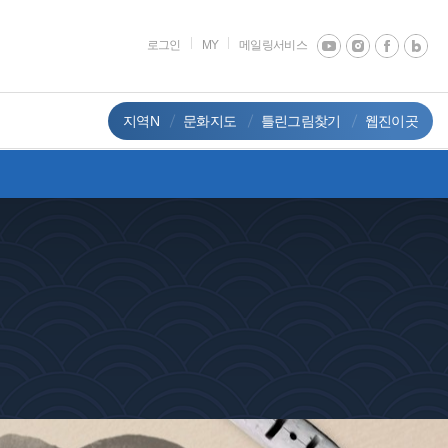
로그인
MY
메일링서비스
지역N
문화지도
틀린그림찾기
웹진이곳