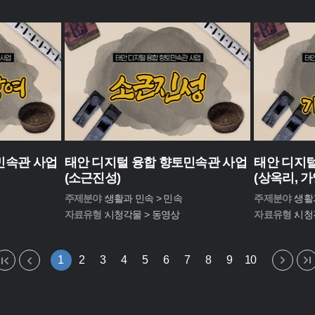
민속관 사업
태안 디지털 융합 향토민속관 사업
태안 디지털
(소근진성)
(상옥리, 
주제분야 :
생활과 민속 > 민속
주제분야 :
생활
자료유형 :
시청각물 > 동영상
자료유형 :
시청
1
2
3
4
5
6
7
8
9
10