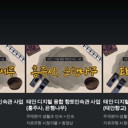
민속관 사업
태안 디지털 융합 향토민속관 사업
태안 디지털
(흥주사, 은행나무)
(태안향교)
주제분야 :
생활과 민속 > 민속
주제분야 :
생활
자료유형 :
시청각물 > 동영상
자료유형 :
시청