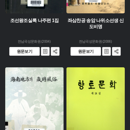
조선왕조실록 나주편 1집
좌삼찬공 송암 나위소선생 신
도비명
전남곡성문화원 (2004)
전남곡성문화원 (2006)
원문보기
원문보기
유형 :
유형 :
생산 :
생산 :
소장 :
소장 :