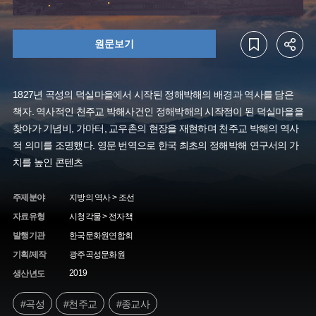
원문보기
1827년 곡성의 덕실마을에서 시작된 정해박해의 배경과 역사를 담은
책자. 역사적인 천주교 박해사건인 정해박해의 시작점이 된 덕실마을을
찾아가 기념비, 가마터, 교우촌의 현장을 재현하며 천주교 박해의 역사
적 의미를 조명했다. 영문 번역으로 한국 최초의 정해박해 연구서의 가
치를 높인 콘텐츠
주제분야
지방의 역사 > 조선
자료유형
시청각물 > 전자책
발행기관
한국문화원연합회
기획/제작
광주곡성문화원
2019
생산년도
#곡성
#천주교
#종교사