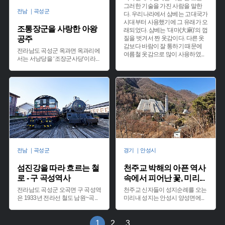
그러한 기술을 가진 사람을 말한
전남 ｜곡성군
다. 우리나라에서 삼베는 고대국가
시대부터 사용했기에 그 유래가 오
조통장군을 사랑한 아왕
래되었다. 삼베는 ‘대마(大麻)’의 껍
공주
질을 벗겨서 짠 옷감이다. 다른 옷
감보다 바람이 잘 통하기 때문에
전라남도 곡성군 옥과면 옥과리에
여름철 옷감으로 많이 사용하였
...
서는 서낭당을 ‘조장군사당’이라
...
전남 ｜곡성군
경기 ｜안성시
섬진강을 따라 흐르는 철
천주교 박해의 아픈 역사
로 - 구 곡성역사
속에서 피어난 꽃, 미리
...
전라남도 곡성군 오곡면 구 곡성역
천주교 신자들이 성지순례를 오는
은 1933년 전라선 철도 남원~곡
...
미리내 성지는 안성시 양성면에
...
1
2
3