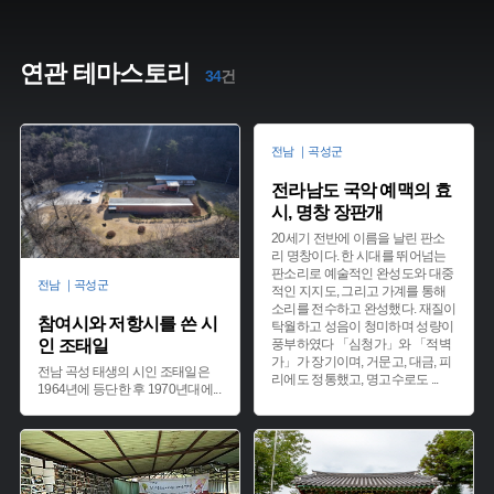
연관 테마스토리
34
건
전남 ｜곡성군
전라남도 국악 예맥의 효
시, 명창 장판개
20세기 전반에 이름을 날린 판소
리 명창이다. 한 시대를 뛰어넘는
판소리로 예술적인 완성도와 대중
전남 ｜곡성군
적인 지지도, 그리고 가계를 통해
소리를 전수하고 완성했다. 재질이
참여시와 저항시를 쓴 시
탁월하고 성음이 청미하며 성량이
인 조태일
풍부하였다 「심청가」와 「적벽
가」가 장기이며, 거문고, 대금, 피
전남 곡성 태생의 시인 조태일은
리에도 정통했고, 명고수로도
...
1964년에 등단한 후 1970년대에
...