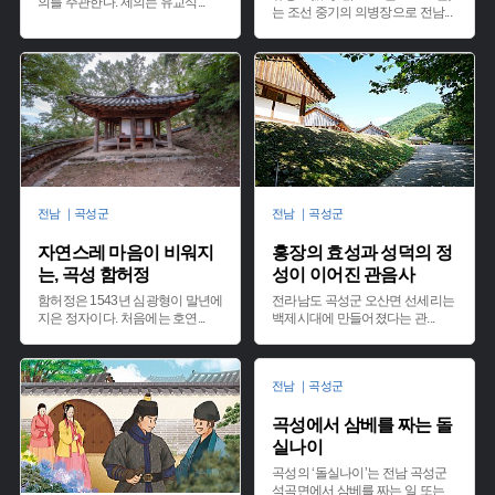
의를 주관한다. 제의는 유교식
...
는 조선 중기의 의병장으로 전남
...
전남 ｜곡성군
전남 ｜곡성군
자연스레 마음이 비워지
홍장의 효성과 성덕의 정
는, 곡성 함허정
성이 이어진 관음사
함허정은 1543년 심광형이 말년에
전라남도 곡성군 오산면 선세리는
지은 정자이다. 처음에는 호연
...
백제시대에 만들어졌다는 관
...
전남 ｜곡성군
곡성에서 삼베를 짜는 돌
실나이
곡성의 ‘돌실나이’는 전남 곡성군
석곡면에서 삼베를 짜는 일 또는