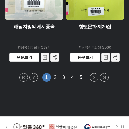
해남지방의 세시풍속
향토문화 제26집
전남곡성문화원 (1987)
전남곡성문화원 (2006)
원문보기
원문보기
1
2
3
4
5