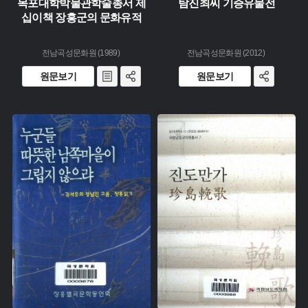
목포대학박물관학술총서 제
탐진최씨 기증유물전
십이책 장흥군의 문화유적
전남곡성문화원 (1989)
전남곡성문화원 (2012)
원문보기
원문보기
유형 :
유형 :
생산 :
생산 :
소장 :
소장 :