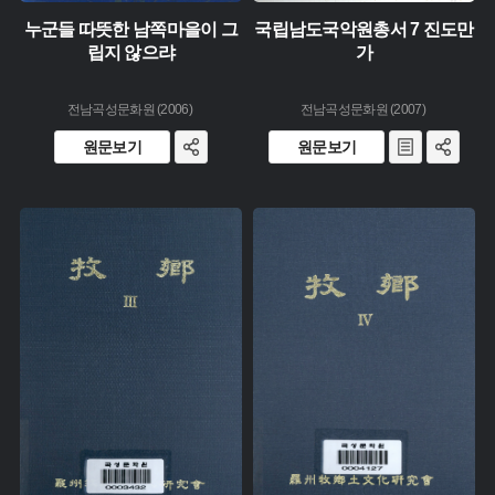
누군들 따뜻한 남쪽마을이 그
국립남도국악원총서 7 진도만
립지 않으랴
가
전남곡성문화원 (2006)
전남곡성문화원 (2007)
원문보기
원문보기
유형 :
유형 :
생산 :
생산 :
소장 :
소장 :