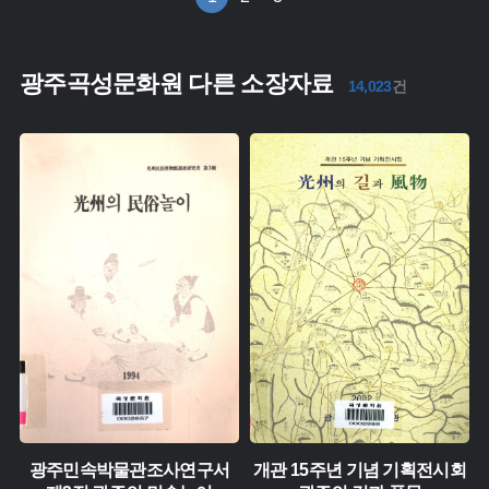
광주곡성문화원 다른 소장자료
14,023
건
유형 :
유형 :
생산 :
생산 :
소장 :
소장 :
광주민속박물관조사연구서
개관 15주년 기념 기획전시회