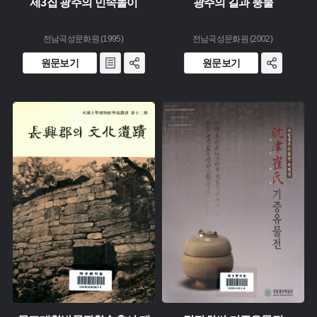
제3집 광주의 민속놀이
광주의 길과 풍물
전남곡성문화원 (1995)
전남곡성문화원 (2002)
원문보기
원문보기
유형 :
유형 :
생산 :
생산 :
소장 :
소장 :