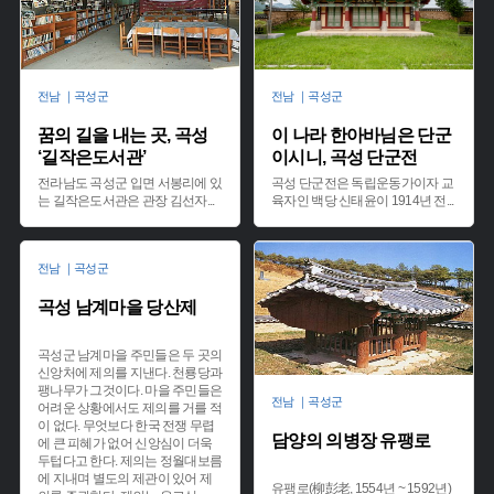
전남 ｜곡성군
전남 ｜곡성군
꿈의 길을 내는 곳, 곡성
이 나라 한아바님은 단군
‘길작은도서관’
이시니, 곡성 단군전
전라남도 곡성군 입면 서봉리에 있
곡성 단군전은 독립운동가이자 교
는 길작은도서관은 관장 김선자
...
육자인 백당 신태윤이 1914년 전
...
전남 ｜곡성군
곡성 남계마을 당산제
곡성군 남계마을 주민들은 두 곳의
신앙처에 제의를 지낸다. 천룡당과
팽나무가 그것이다. 마을 주민들은
전남 ｜곡성군
어려운 상황에서도 제의를 거를 적
이 없다. 무엇보다 한국 전쟁 무렵
담양의 의병장 유팽로
에 큰 피혜가 없어 신앙심이 더욱
두텁다고 한다. 제의는 정월대보름
에 지내며 별도의 제관이 있어 제
유팽로(柳彭老, 1554년 ~ 1592년)