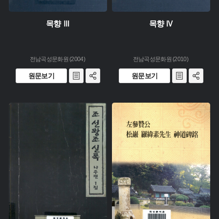
목향 Ⅲ
목향 Ⅳ
전남곡성문화원 (2004)
전남곡성문화원 (2010)
원문보기
원문보기
유형 :
유형 :
생산 :
생산 :
소장 :
소장 :