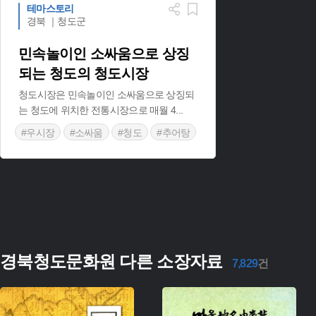
테마스토리
경북 ｜청도군
민속놀이인 소싸움으로 상징
되는 청도의 청도시장
청도시장은 민속놀이인 소싸움으로 상징되
는 청도에 위치한 전통시장으로 매월 4
...
#우시장
#소싸움
#청도
#추어탕
#경상북도 전통시장
경북청도문화원 다른 소장자료
7,829
건