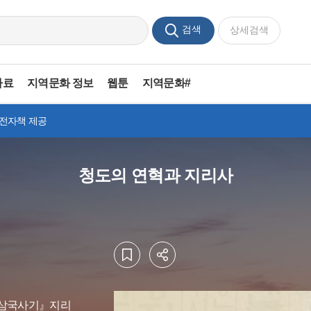
검색
상세검색
자료
지역문화 정보
웹툰
지역문화#
 전자책 제공
청도의 연혁과 지리사
『삼국사기』지리