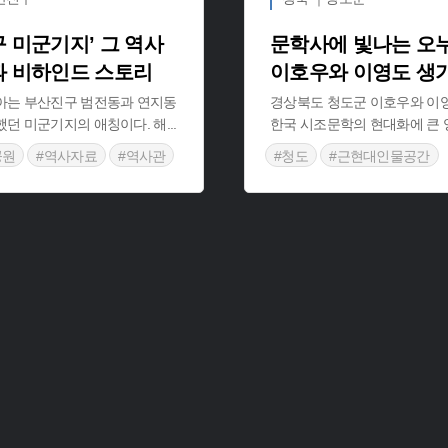
 미군기지’ 그 역사
문학사에 빛나는 오누
과 비하인드 스토리
이호우와 이영도 생
아는 부산진구 범전동과 연지동
경상북도 청도군 이호우와 이
했던 미군기지의 애칭이다. 해
...
한국 시조문학의 현대화에 큰 
공원
#역사자료
#역사관
#청도
#근현대인물공간
#경마장
#캠프 하야리아
#경상북도근대역사
스
#부산근현대사
#경상북도 근대문화유산