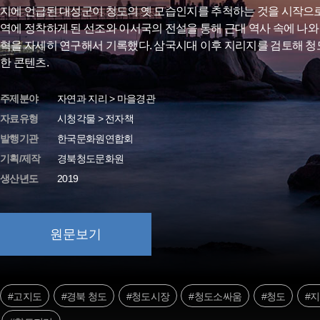
지에 언급된 대성군이 청도의 옛 모습인지를 추척하는 것을 시작으로
역에 정착하게 된 선조와 이서국의 전설을 통해 근대 역사 속에 나와
혁을 자세히 연구해서 기록했다. 삼국시대 이후 지리지를 검토해 청
한 콘텐츠.
주제분야
자연과 지리 > 마을경관
자료유형
시청각물 > 전자책
발행기관
한국문화원연합회
기획/제작
경북청도문화원
생산년도
2019
원문보기
#고지도
#경북 청도
#청도시장
#청도소싸움
#청도
#