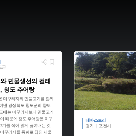
리
도군
와 민물생선의 컬래
, 청도 추어탕
은 미꾸라지와 민물고기를 함께
끓여낸 경상북도 청도군의 향토
청도에는 미꾸라지보다 민물고기
 이 때문에 청도 추어탕은 미꾸
테마스토리
고기를 섞어 맑게 끓여내는 것
경기 ｜포천시
 미꾸라지를 통째로 끓인 서울