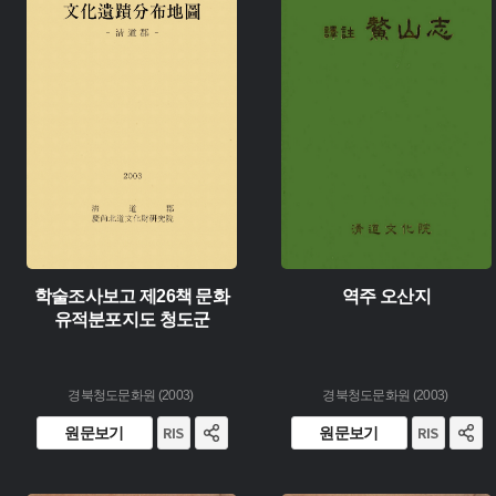
유형 :
유형 :
생산 :
생산 :
소장 :
소장 :
학술조사보고 제26책 문화
역주 오산지
유적분포지도 청도군
경북청도문화원 (2003)
경북청도문화원 (2003)
원문보기
원문보기