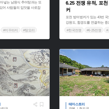
갈아넣는 남원식 추어탕과는 또
6.25 전쟁 유적, 포
 있어 사람들의 입맛을 사로잡
커
포천 방어벙커가 있는 43번 
강원도, 함경도를 연결하는 중
#미꾸라지
#탕요리
#한국전쟁
#6·25전쟁
#경상북도 별미
#지역사
#전쟁유적
#
리
테마스토리
산진구
경북 ｜청도군