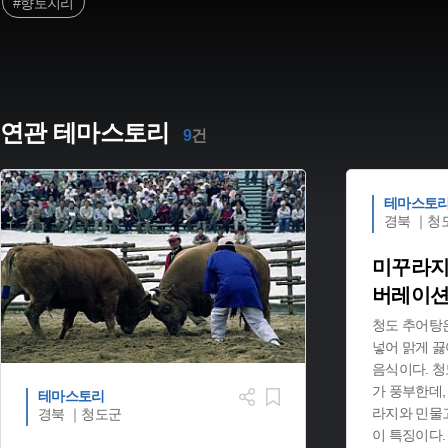
#향토지리
연관 테마스토리
9
건
테마스토
경북 ｜청
미꾸라지
버레이션
청도 추어탕
넣어 맑게 
음식이다. 
가 풍부한데,
테마스토리
라지와 민물
경북 ｜청도군
이 특징이다.