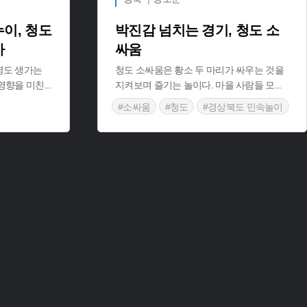
이, 청도
박진감 넘치는 경기, 청도 소
가
싸움
영도 생가는
청도 소싸움은 황소 두 마리가 싸우는 것을
영향을 미친
...
지켜보며 즐기는 놀이다. 마을 사람들 모
...
#소싸움
#청도
#경상북도 민속놀이