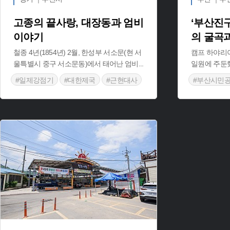
고종의 끝사랑, 대장동과 엄비
‘부산진구
이야기
의 굴곡
철종 4년(1854년) 2월, 한성부 서소문(현 서
캠프 하야리
울특별시 중구 서소문동)에서 태어난 엄비
...
일원에 주둔
#일제강점기
#대한제국
#근현대사
#부산시민
#지역사
#대정리
#부평부
#지역사
#주화곶면
#황실사
#핫플레이
#미군주둔