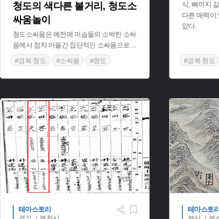
청도의 색다른 볼거리, 청도소
식, 뼈까지 
다른 매력이
싸움놀이
았다.
청도소싸움은 예전에 머슴들의 소박한 소싸
움에서 점차 마을간 집단적인 소싸움으로
...
#경북 청도
#소싸움
#청도
#경북 청도
#경상북도 민속놀이
#추어탕
테마스토리
테마스토
경기 ｜부천시
부산 ｜부