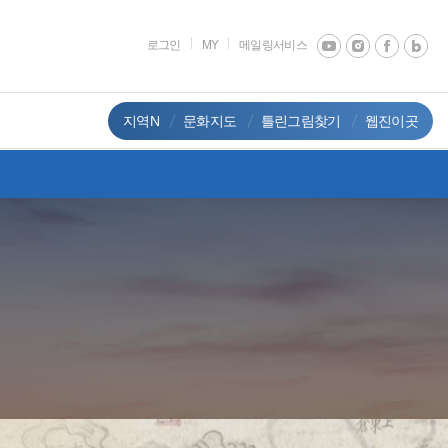
로그인
MY
메일링서비스
지역N
문화지도
틀린그림찾기
웹진이곳