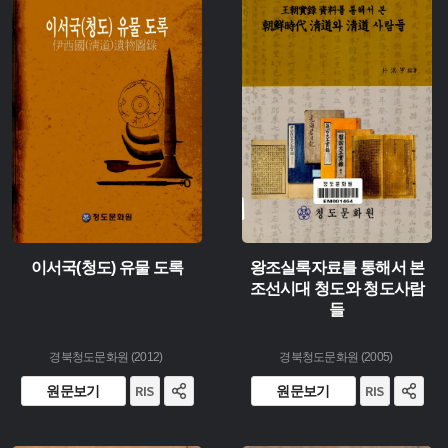
유형 :
유형 :
생산 :
생산 :
소장 :
소장 :
이서국(청도) 유물 도록
왕조실록자료를 통해서 본
조선시대 청도와 청도사람
들
경북청도문화원 (2012)
경북청도문화원 (2005)
원문보기
원문보기