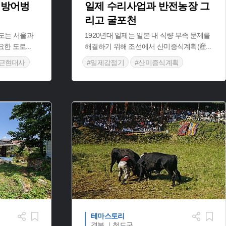
천 방어벙
일제 수리사업과 반전농장 그
리고 굴포천
국도는 서울과
1920년대 일제는 일본 내 식량 부족 문제를
요한 도로
...
해결하기 위해 조선에서 산미증식계획(産
...
#근현대사
#일제강점기
#산미증식계획
포천방어벙커
#근현대사
#농민운동
#지역사
#굴포천
#식민지수탈
#수리관개사업
#부평농민조합
테마스토리
경북 ｜청도군