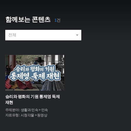
함께보는 콘텐츠
1
건
승리와 평화의 기원 통제영 둑제
재현
주제분야 :
생활과 민속 > 민속
자료유형 :
시청각물 > 동영상