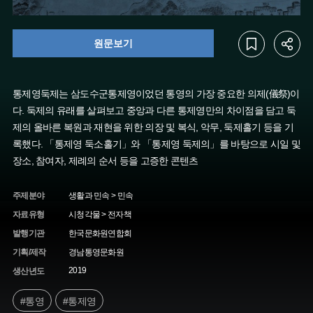
원문보기
통제영둑제는 삼도수군통제영이었던 통영의 가장 중요한 의제(儀祭)이
다. 둑제의 유래를 살펴보고 중앙과 다른 통제영만의 차이점을 담고 둑
제의 올바른 복원과 재현을 위한 의장 및 복식, 악무, 둑제홀기 등을 기
록했다. 「통제영 둑소홀기」와 「통제영 둑제의」를 바탕으로 시일 및
장소, 참여자, 제례의 순서 등을 고증한 콘텐츠
주제분야
생활과 민속 > 민속
자료유형
시청각물 > 전자책
발행기관
한국문화원연합회
기획/제작
경남통영문화원
2019
생산년도
#통영
#통제영