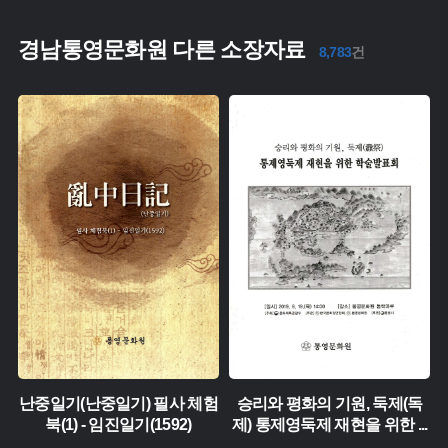
경남통영문화원 다른 소장자료
8,783
건
유형 :
유형 :
생산 :
생산 :
소장 :
소장 :
난중일기(난중일기) 필사 체험
승리와 평화의 기원, 둑제(독
북(1) - 임진일기(1592)
제) 통제영둑제 재현을 위한
...