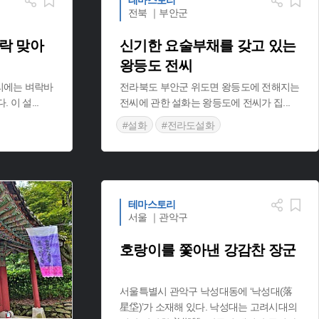
테마스토리
전북 ｜부안군
벼락 맞아
신기한 요술부채를 갖고 있는
왕등도 전씨
리에는 벼락바
전라북도 부안군 위도면 왕등도에 전해지는
. 이 설
...
전씨에 관한 설화는 왕등도에 전씨가 집
...
#설화
#전라도설화
테마스토리
서울 ｜관악구
호랑이를 쫓아낸 강감찬 장군
서울특별시 관악구 낙성대동에 ‘낙성대(落
星垈)’가 소재해 있다. 낙성대는 고려시대의