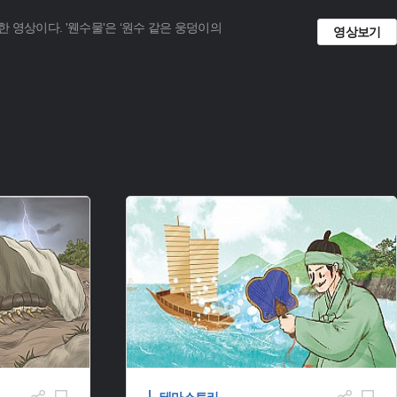
 영상이다. '웬수물'은 ‘원수 같은 웅덩이의
영상보기