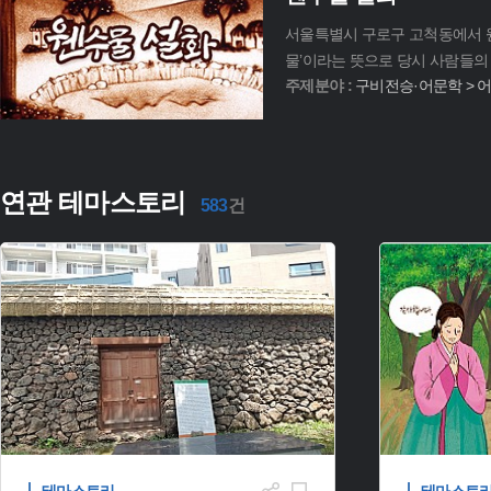
서울특별시 구로구 고척동에서 웬수
물’이라는 뜻으로 당시 사람들의
주제분야 :
구비전승·어문학 > 
연관 테마스토리
583
건