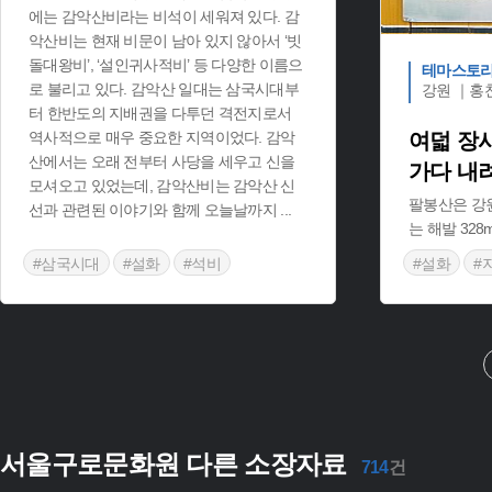
에는 감악산비라는 비석이 세워져 있다. 감
악산비는 현재 비문이 남아 있지 않아서 ‘빗
돌대왕비’, ‘설인귀사적비’ 등 다양한 이름으
테마스토
로 불리고 있다. 감악산 일대는 삼국시대부
강원 ｜홍
터 한반도의 지배권을 다투던 격전지로서
역사적으로 매우 중요한 지역이었다. 감악
여덟 장
산에서는 오래 전부터 사당을 세우고 신을
가다 내
모셔오고 있었는데, 감악산비는 감악산 신
팔봉산은 강
선과 관련된 이야기와 함께 오늘날까지
...
는 해발 32
#삼국시대
#설화
#석비
#설화
#
#경관이 아
서울구로문화원 다른 소장자료
714
건