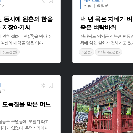
리
테마스토리
주시
전남 ｜영암군
진 동시에 원혼의 한을
백 년 묵은 지네가 
 지장아기씨
죽은 벼락바위
관한 설화는 액(厄)을 막아주
전라남도 영암군 신북면 명동
란 여신의 내력을 담은 이야
...
위에 얽힌 설화가 전해지고 있다
제주도설화
#설화
#전라도설화
리
동구
 도둑질을 막은 며느
남동구 구월동에 ‘오달기’라고
거리가 있었다. 주먹거리에서