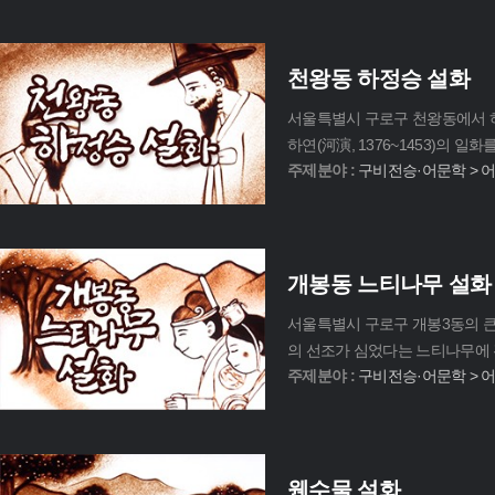
천왕동 하정승 설화
서울특별시 구로구 천왕동에서 하 
하연(河演, 1376~1453)의 일
주제분야 :
구비전승·어문학 > 
개봉동 느티나무 설화
서울특별시 구로구 개봉3동의 큰 
의 선조가 심었다는 느티나무에 
주제분야 :
구비전승·어문학 > 
웬수물 설화