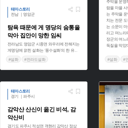
주막을 운영하
람을 마을 사
테마스토리
는 주막을 
전남 ｜영암군
치는 전문 
탐욕 때문에 게 명당의 숨통을
는 소문이 마
리고 며느리에
막아 집안이 망한 임씨
장군의 며느
전라남도 영암군 시종면 와우리에 전해지는
둑질을 막았다
게명당에 얽힌 설화는 ‘풍수설화’의 한 유
...
#설화
#전라도설화
#설화
#
테마스토리
경기 ｜파주시
감악산 산신이 옮긴 비석, 감
악산비
경기도 파주시 적성면 객현리 감악산 정상