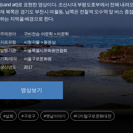
(sand art)로 표현한 영상이다. 조선시대 부평도호부에서 전해 내려
재 북쪽은 경기도 부천시 여월동, 남쪽은 전철역 오수역 앞 버스 종
하는 지역을 배경으로 한다.
주제분야
구비전승·어문학 > 어문학
자료유형
시청각물 > 동영상
발행기관
서울특별시문화원연합회
기획/제작
서울구로문화원
생산년도
2017
영상보기
#설화
#구로구
#옛날이야기
#디지털구로문화대전