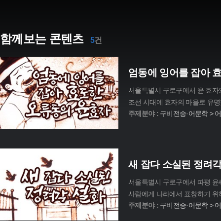
함께보는 콘텐츠
5
건
엄동에 잉어를 잡아 
서울특별시 구로구에서 윤 효자와 
조선 시대에 효자의 마을로 유명
주제분야 :
구비전승·어문학 > 
새 잡다 소실된 정려각
서울특별시 구로구에서 파평 윤씨 
사람에게 나라에서 표창하기 위하
주제분야 :
구비전승·어문학 > 