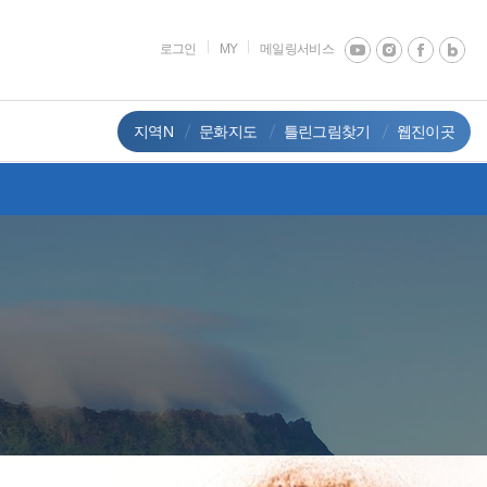
로그인
MY
메일링서비스
지역N
문화지도
틀린그림찾기
웹진이곳