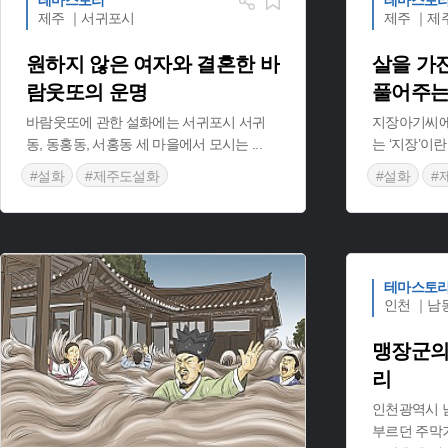
테마스토리
테마스토
제주 ｜서귀포시
제주 ｜제
원하지 않은 여자와 결혼한 바
살을 가
람웃또의 운명
풀어주는
바람웃또에 관한 설화에는 서귀포시 서귀
지장아기씨에 
동, 동홍동, 서홍동 세 마을에서 모시는
...
는 ‘지장’이
#설화
#제주도설화
#설화
#
테마스토
인천 ｜남
맹장군의
리
인천광역시 
부르던 주막