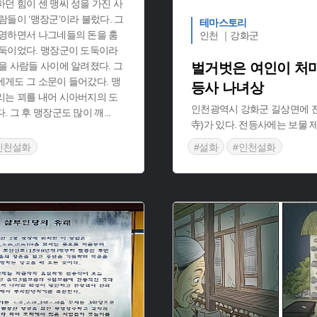
던 힘이 센 맹씨 성을 가진 사
람들이 ‘맹장군’이라 불렀다. 그
테마스토리
운영하면서 나그네들의 돈을 훔
인천 ｜강화군
도둑이었다. 맹장군이 도둑이라
을 사람들 사이에 알려졌다. 그
벌거벗은 여인이 처마
게도 그 소문이 들어갔다. 맹
등사 나녀상
리는 꾀를 내어 시아버지의 도
인천광역시 강화군 길상면에 
. 그 후 맹장군도 많이 깨
...
寺)가 있다. 전등사에는 보물 
인천설화
#설화
#인천설화