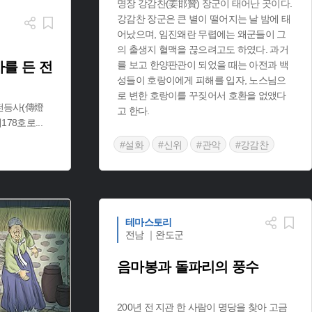
명장 강감찬(姜邯贊) 장군이 태어난 곳이다.
강감찬 장군은 큰 별이 떨어지는 날 밤에 태
어났으며, 임진왜란 무렵에는 왜군들이 그
의 출생지 혈맥을 끊으려고도 하였다. 과거
를 든 전
를 보고 한양판관이 되었을 때는 아전과 백
성들이 호랑이에게 피해를 입자, 노스님으
로 변한 호랑이를 꾸짖어서 호환을 없앴다
전등사(傳燈
고 한다.
제178호로
...
#설화
#신위
#관악
#강감찬
#서울설화
#낙성대
#인물설화
테마스토리
전남 ｜완도군
음마봉과 돌파리의 풍수
200년 전 지관 한 사람이 명당을 찾아 고금