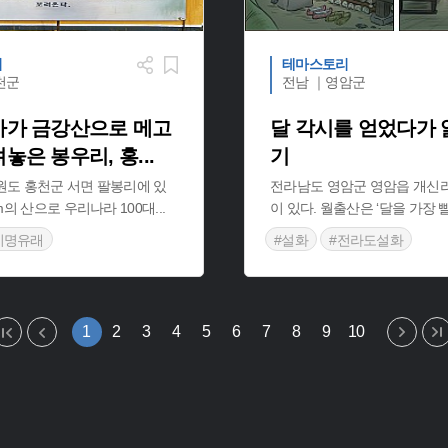
리
테마스토리
천군
전남 ｜영암군
사가 금강산으로 메고
달 각시를 얻었다가 
려놓은 봉우리, 홍
...
기
원도 홍천군 서면 팔봉리에 있
전라남도 영암군 영암읍 개신
8m의 산으로 우리나라 100대
...
이 있다. 월출산은 ‘달을 가장
지명유래
#설화
#전라도설화
름다운 곳
1
2
3
4
5
6
7
8
9
10