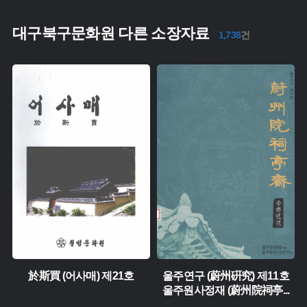
대구북구문화원 다른 소장자료
1,738
건
유형 :
생산 :
주제 :
소장 :
유형 :
생산 :
소장 :
於斯買 (어사매) 제21호
울주연구 (蔚州硏究) 제11호
울주원사정재 (蔚州院祠亭
...