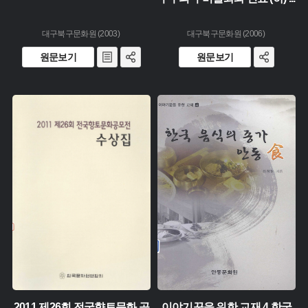
대구북구문화원 (2003)
대구북구문화원 (2006)
원문보기
원문보기
유형 :
유형 :
생산 :
생산 :
소장 :
소장 :
2011 제26회 전국향토문화 공
이야기꾼을 위한 교재 4 한국