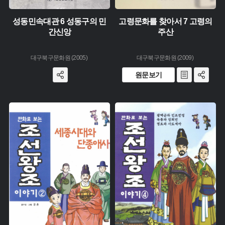
성동민속대관 6 성동구의 민
고령문화를 찾아서 7 고령의
간신앙
주산
대구북구문화원 (2005)
대구북구문화원 (2009)
원문보기
유형 :
유형 :
생산 :
생산 :
소장 :
소장 :