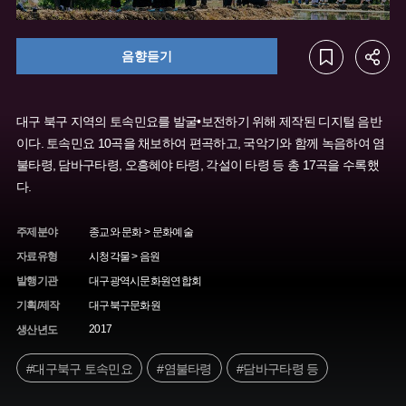
음향듣기
대구 북구 지역의 토속민요를 발굴•보전하기 위해 제작된 디지털 음반
이다. 토속민요 10곡을 채보하여 편곡하고, 국악기와 함께 녹음하여 염
불타령, 담바구타령, 오흥혜야 타령, 각설이 타령 등 총 17곡을 수록했
다.
주제분야
종교와 문화 > 문화예술
자료유형
시청각물 > 음원
발행기관
대구광역시문화원연합회
기획/제작
대구북구문화원
2017
생산년도
#대구북구 토속민요
#염불타령
#담바구타령 등