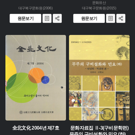
문화유산
대구북구문화원 (2006)
대구북구문화원 (2015)
원문보기
원문보기
유형 :
생산 :
유형 :
소장 :
생산 :
소장 :
全北文化 2004년 제7호
문화자료집 Ⅱ-3(구비문학편)
무주의 구비설화와 민요 (하)
...