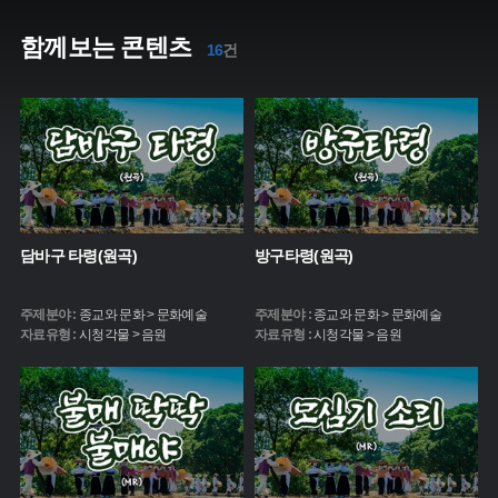
함께보는 콘텐츠
16
건
담바구 타령(원곡)
방구타령(원곡)
주제분야 :
종교와 문화 > 문화예술
주제분야 :
종교와 문화 > 문화예술
자료유형 :
시청각물 > 음원
자료유형 :
시청각물 > 음원