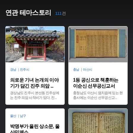
연관 테마스토리
111
건
경남 ｜진주시
충남 ｜아산시
의로운 기녀 논개의 이야
1등 공신으로 책훈하는
기가 담긴 진주 의암
...
이순신 선무공신교서
경상남도 진주시 본선동 진주성에
충청남도 아산시 염치읍에 있는 현
는 진주 의암 사적비가 있다. 진
...
충사에는 이순신 선무공신교
...
울산 ｜남구
박명부가 올린 상소문, 울
산민폐소