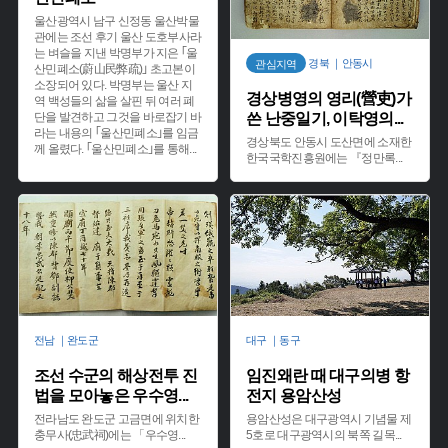
울산광역시 남구 신정동 울산박물
관에는 조선 후기 울산 도호부사라
는 벼슬을 지낸 박명부가 지은 ｢울
경북 ｜안동시
관심지역
산민폐소(蔚山民弊疏)｣ 초고본이
소장되어 있다. 박명부는 울산 지
경상병영의 영리(營吏)가
역 백성들의 삶을 살핀 뒤 여러 폐
단을 발견하고 그것을 바로잡기 바
쓴 난중일기, 이탁영의
...
라는 내용의 ｢울산민폐소｣를 임금
경상북도 안동시 도산면에 소재한
께 올렸다. ｢울산민폐소｣를 통해
...
한국국학진흥원에는 『정만록
...
전남 ｜완도군
대구 ｜동구
조선 수군의 해상전투 진
임진왜란 때 대구의병 항
법을 모아놓은 우수영
...
전지 용암산성
전라남도 완도군 고금면에 위치한
용암산성은 대구광역시 기념물 제
충무사(忠武祠)에는 「우수영
...
5호로 대구광역시의 북쪽 길목
...