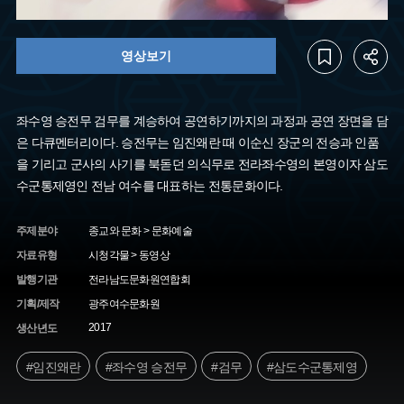
영상보기
좌수영 승전무 검무를 계승하여 공연하기까지의 과정과 공연 장면을 담
은 다큐멘터리이다. 승전무는 임진왜란 때 이순신 장군의 전승과 인품
을 기리고 군사의 사기를 북돋던 의식무로 전라좌수영의 본영이자 삼도
수군통제영인 전남 여수를 대표하는 전통문화이다.
주제분야
종교와 문화 > 문화예술
자료유형
시청각물 > 동영상
발행기관
전라남도문화원연합회
기획/제작
광주여수문화원
2017
생산년도
#임진왜란
#좌수영 승전무
#검무
#삼도수군통제영