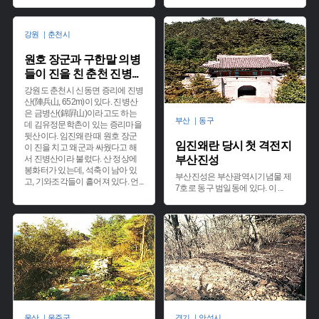
강원 ｜춘천시
원호 장군과 구한말 의병
들이 진을 친 춘천 진병
...
강원도 춘천시 신동면 증리에 진병
산(陣兵山, 652m)이 있다. 진병산
은 금병산(錦屛山)이라고도 하는
부산 ｜동구
데 김유정문학촌이 있는 증리마을
뒷산이다. 임진왜란 때 원호 장군
임진왜란 당시 첫 격전지
이 진을 치고 왜군과 싸웠다고 해
서 진병산이라 불렀다. 산 정상에
부산진성
봉화터가 있는데, 석축이 남아 있
부산진성은 부산광역시기념물 제
고, 기와조각들이 흩어져 있다. 언
...
7호로 동구 범일동에 있다. 이
...
울산 ｜울주군
경기 ｜안성시