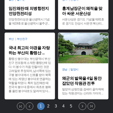
임진왜란 때 의병항전지
홍계남장군이 왜적을 맞
언양천전리성
아 싸운 서운산성
언양천전리성은 울산광역시 기념
서운산성은 경기도 기념물 제81호
물 제19호로 울산광역시 울주군
...
로 경기도 안성시 서운면 북산리
...
부산 ｜부산진구
국내 최고의 야경을 자랑
하는 부산의 황령산
...
황령산 봉수대는 부산광역시 부산
진구 전포동에 소재한 황령산에 있
다. 이 봉수가 처음 만들어진 것은
경남 ｜밀양시
고려말로 추정되며, 남서쪽에 있는
구봉 봉수대에서 신호를 받아 북쪽
왜군의 발목을 4일 동안
에 있는 계명산 봉수대로 연결하는
역할을 하였다. 특히 임진왜란 때
잡았던 작원관 전투
전국의 봉수대 중에서 최초로 봉화
밀양의 삼랑진읍 검세리 끝자락에
를 올린 봉수대로도 알려져 있다.
...
있는 작원관지는 신라와 가야의
...
1
2
3
4
5