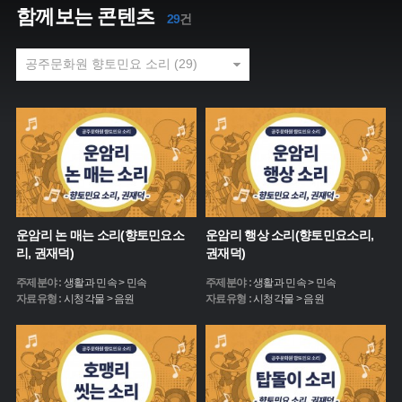
함께보는 콘텐츠
29
건
운암리 논 매는 소리(향토민요소
운암리 행상 소리(향토민요소리,
리, 권재덕)
권재덕)
주제분야 :
생활과 민속 > 민속
주제분야 :
생활과 민속 > 민속
자료유형 :
시청각물 > 음원
자료유형 :
시청각물 > 음원