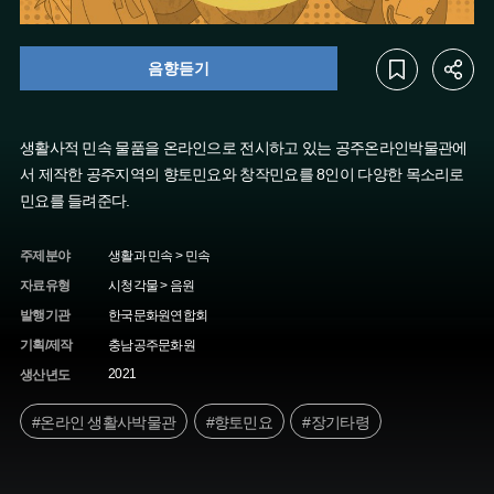
음향듣기
생활사적 민속 물품을 온라인으로 전시하고 있는 공주온라인박물관에
서 제작한 공주지역의 향토민요와 창작민요를 8인이 다양한 목소리로
민요를 들려준다.
주제분야
생활과 민속 > 민속
자료유형
시청각물 > 음원
발행기관
한국문화원연합회
기획/제작
충남공주문화원
2021
생산년도
#온라인 생활사박물관
#향토민요
#장기타령