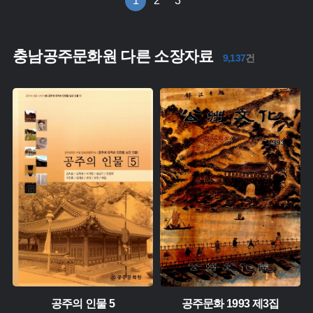
1
2
3
충남공주문화원 다른 소장자료
9,137
건
주제 :
주제 :
유형 :
유형 :
생산 :
생산 :
소장 :
소장 :
공주의 인물 5
공주문화 1993 제3집