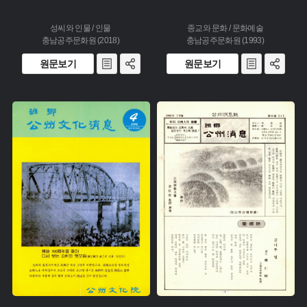
성씨와 인물 / 인물
종교와 문화 / 문화예술
충남공주문화원 (2018)
충남공주문화원 (1993)
원문보기
원문보기
주제 :
주제 :
유형 :
유형 :
생산 :
생산 :
소장 :
소장 :