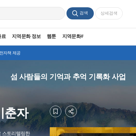
검색
상세검색
자료
지역문화 정보
웹툰
지역문화#
 전자책 제공
섬 사람들의 기억과 추억 기록화 사업
이춘자
로 스토리텔링한