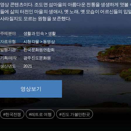
영상 콘텐츠이다. 조도면 섬마을의 아름다운 전통을 생생하게 엿볼 
들에 삶의 터전인 마을의 생애사, 옛 노래, 옛 모습이 어르신들의 입
사라질지도 모르는 원형을 보존했다.
주제분야
생활과 민속 > 생활
자료유형
시청각물 > 동영상
발행기관
한국문화원연합회
기획/제작
광주진도문화원
생산년도
2021
영상보기
#한국전쟁
#레트로 여행
#진도 가볼만한곳