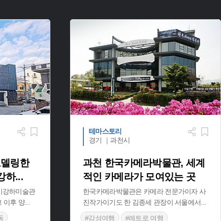
테마스토리
경기 ｜과천시
모델링한
과천 한국카메라박물관, 세계
강하
...
적인 카메라가 모여있는 곳
 이강하미술관
한국카메라박물관은 카메라 전문가이자 사
고 이후 양
...
진작가이기도 한 김종세 관장이 서울에서
...
동
#감성여행
#레트로 여행