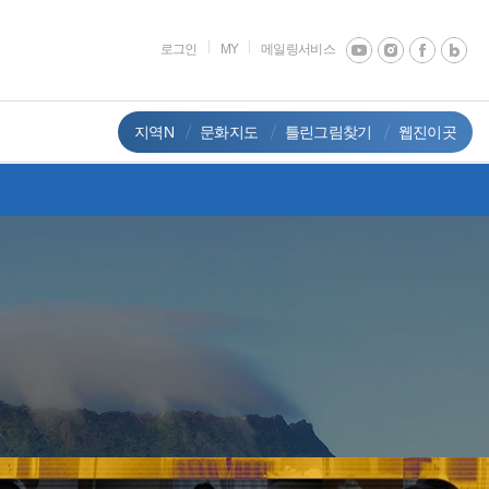
로그인
MY
메일링서비스
지역N
문화지도
틀린그림찾기
웹진이곳