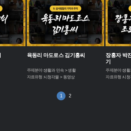
씨
육동리 마도로스 김기홍씨
장홍자 박진
기
주제분야 :
생활과 민속 > 생활
주제분야 :
생활
자료유형 :
시청각물 > 동영상
자료유형 :
시청
1
2