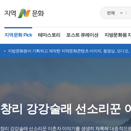
지역문화 Pick
테마스토리
포스트 큐레이션
지방문화원 
지방문화원이 기획하고 제작한 지역문화콘텐츠 이미지, 동영상, 오디오,
창리 강강술래 선소리꾼 
창리 강강술래 선소리꾼 이춘자 이야기를 생생히 채록해 대중적으