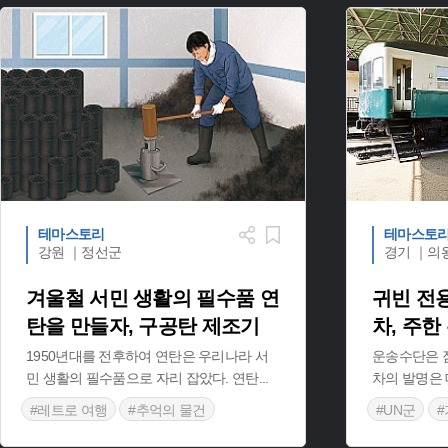
테마스토리
테마스토
강원 ｜정선군
경기 ｜의
겨울철 서민 생활의 필수품 연
귀빈 전
탄을 만들자, 구공탄 제조기
차, 주
1950년대를 전후하여 연탄은 우리나라 서
운송수단은 점
민 생활의 필수품으로 자리 잡았다. 연탄
...
차의 발명은
#레트로 여행
#추억의 물건
#UN군
#근현대 철제도구