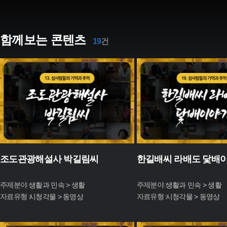
함께보는 콘텐츠
19
건
조도관광해설사 박길림씨
한길배씨 라배도 닻배
주제분야 :
생활과 민속 > 생활
주제분야 :
생활과 민속 > 생활
자료유형 :
시청각물 > 동영상
자료유형 :
시청각물 > 동영상