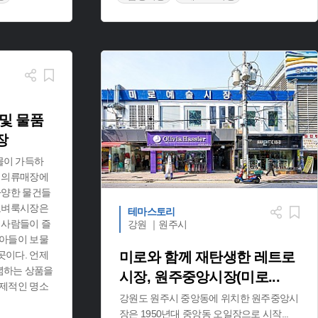
#과천 가볼만한곳
 및 물품
장
물이 가득하
반 의류매장에
다양한 물건들
동묘벼룩시장은
테마스토리
 사람들이 즐
강원 ｜원주시
니아들이 보물
곳이다. 언제
미로와 함께 재탄생한 레트로
념하는 상품을
시장, 원주중앙시장(미로
...
국제적인 명소
강원도 원주시 중앙동에 위치한 원주중앙시
장은 1950년대 중앙동 오일장으로 시작
...