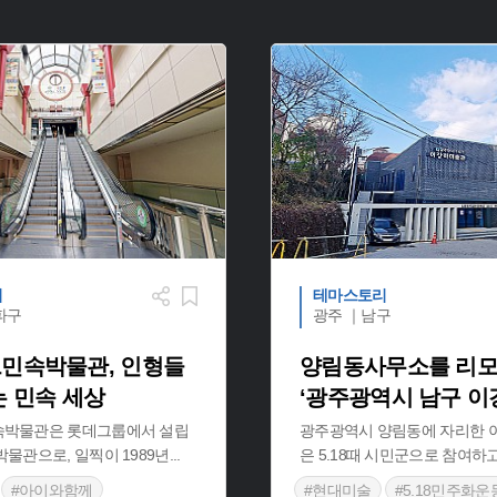
리
테마스토리
파구
광주 ｜남구
민속박물관, 인형들
양림동사무소를 리
는 민속 세상
‘광주광역시 남구 이
박물관은 롯데그룹에서 설립
광주광역시 양림동에 자리한
물관으로, 일찍이 1989년
...
은 5.18때 시민군으로 참여하
#아이와함께
#현대미술
#5.18민주화운