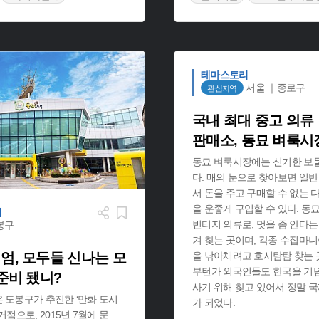
행
#레트로 여행
테마스토리
서울 ｜종로구
관심지역
국내 최대 중고 의류
판매소, 동묘 벼룩시
동묘 벼룩시장에는 신기한 보
다. 매의 눈으로 찾아보면 일
서 돈을 주고 구매할 수 없는 
을 운좋게 구입할 수 있다. 
리
빈티지 의류로, 멋을 좀 안다는
봉구
겨 찾는 곳이며, 각종 수집마
엄, 모두들 신나는 모
을 낚아채려고 호시탐탐 찾는 
부턴가 외국인들도 한국을 기
준비 됐니?
사기 위해 찾고 있어서 정말 
 도봉구가 추진한 ‘만화 도시
가 되었다.
거점으로, 2015년 7월에 문
...