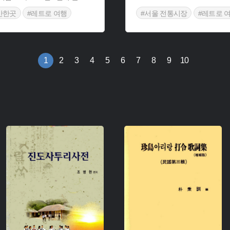
만한곳
#레트로 여행
#서울 전통시장
#레트로 
행
#서장 생활 모습
1
2
3
4
5
6
7
8
9
10
주제 :
주제 :
유형 :
유형 :
생산 :
생산 :
소장 :
소장 :