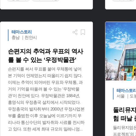
#추억의 물건
#레트로 여
테마스토리
충남 ｜천안시
손편지의 추억과 우표의 역사
를 볼 수 있는 ‘우정박물관’
손편지를 써서 우표를 붙여 우체통에 넣어
본 기억이 언제였는지 떠올리기 쉽지 않다.
이제는 추억이 되어버린 우표와 우체통, 과
거의 기억을 떠올려 볼 수 있는 ‘우정박물
테마스토
관’이 천안에 있다. 우정박물관은 1884년,
서울 ｜도
홍영식의 우정총국 설치에서 시작되었다.
우정총국의 발자취부터 2000년 우정사업본
둘리뮤지
부를 출범한 이후 오늘날에 이르기까지 우
험 떠날 
리나라 통신수단의 발자취와 사료를 전시하
둘리뮤지엄은
고 있다. 또한 세계 최대 규모의 밀레니엄
...
프로젝트’의 