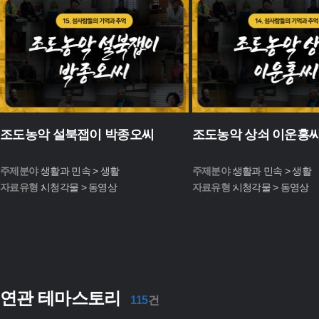
조도농악 설북잽이 박종오씨
조도농악 상쇠 이운홍
주제분야 :
생활과 민속 > 생활
주제분야 :
생활과 민속 > 생활
자료유형 :
시청각물 > 동영상
자료유형 :
시청각물 > 동영상
연관 테마스토리
115
건