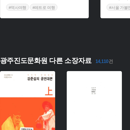
#역사여행
#레트로 여행
#서울 가볼
#천안 가볼만한곳
#만화속여
광주진도문화원 다른 소장자료
14,110
건
주제 :
주제 :
유형 :
유형 :
생산 :
생산 :
소장 :
소장 :