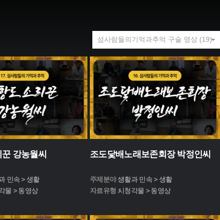
리꾼 강농월씨
조도닻배노래보존회장 박정인씨
과 민속 > 생활
주제분야 :
생활과 민속 > 생활
각물 > 동영상
자료유형 :
시청각물 > 동영상