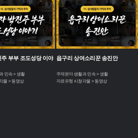
주 부부 조도성당 이야
읍구리 상여소리꾼 송진안
과 민속 > 생활
주제분야 :
생활과 민속 > 생활
각물 > 동영상
자료유형 :
시청각물 > 동영상