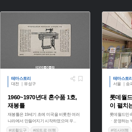
테마스토리
테마스토
대전 ｜유성구
서울 ｜송
1960~1970년대 혼수품 1호,
롯데월드
재봉틀
이 펼치
재봉틀은 19세기 초에 미국을 비롯한 여러
롯데월드민속
나라에서 만들어지기 시작하였으며 우
...
ㆍ운영하는 박
#생활도구
#레트로 여행
#역사여행