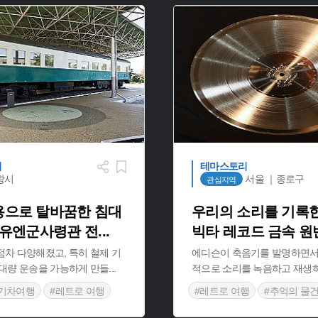
리
테마스토리
왕시
서울 ｜종로구
관심지역
용으로 탈바꿈한 침대
우리의 소리를 기록한
한 유엔군사령관 전
...
빅타 레코드 금속 원
차 다양해졌고, 특히 철제 기
에디슨이 축음기를 발명하면서
 대량 운송을 가능하게 만들
...
적으로 소리를 녹음하고 재생
#기차여행
#레트로 여행
#레트로 여행
#추억의 물
#근현대 철제도구