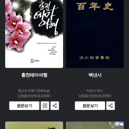
주제 :
주제 :
유형 :
유형 :
생산 :
생산 :
소장 :
소장 :
홍천테마여행
백년사
종교와 문화 / 문화예술
지방의 역사
강원홍천문화원 (2009)
강원홍천문화원 (2009)
원문보기
원문보기