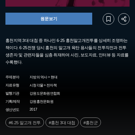
원문보기
홍천지역 3대 대첩 중 하나인 6·25 홍천말고개전투를 상세히 조명하는
책이다. 6·25전쟁 당시 홍천의 말고개 육탄 용사들의 전투작전과 전투
생존자 및 관련자들을 심층 취재하여 사진, 보도자료, 인터뷰 등 자료를
수록했다.
주제분야
지방의 역사 > 현대
자료유형
시청각물 > 전자책
발행기관
강원도문화원연합회
기획/제작
강원홍천문화원
2017
생산년도
#6.25 말고개 전투
#홍천 3대 대첩
#홍천군