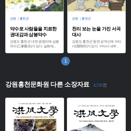
강원 ｜홍천군
강원 ｜홍천군
약수로 사람들을 치료한
천리 보는 눈을 가진 서곡
권대감과 삼봉약수
대사
강원도 홍천군 내면 광원리에 삼봉
강원도 홍천군 동면 공작산에 수타
약수(三峯藥水)가 있다. 설화에
...
사(壽陁寺)가 있다. 수타사 내부
...
1
강원홍천문화원 다른 소장자료
3,737
건
주제 :
주제 :
유형 :
유형 :
생산 :
생산 :