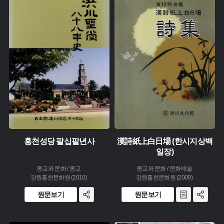
주제 :
주제 :
유형 :
유형 :
생산 :
발행 :
소장 :
생산 :
소장 :
홍천성당 팔십팔년사
漢詩紙上白日場 (한시지상백
일장)
종교와 문화 / 종교
종교와 문화 / 문화예술
강원홍천문화원 (2010)
강원홍천문화원 (2009)
원문보기
원문보기