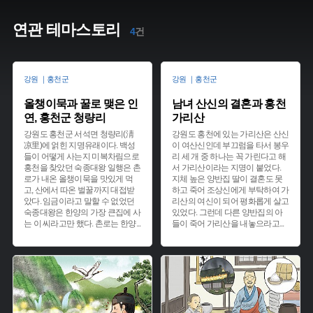
연관 테마스토리
4
건
강원 ｜홍천군
강원 ｜홍천군
올챙이묵과 꿀로 맺은 인
남녀 산신의 결혼과 홍천
연, 홍천군 청량리
가리산
강원도 홍천군 서석면 청량리(淸
강원도 홍천에 있는 가리산은 산신
凉里)에 얽힌 지명유래이다. 백성
이 여산신인데 부끄럼을 타서 봉우
들이 어떻게 사는지 미복차림으로
리 세 개 중 하나는 꼭 가린다고 해
홍천을 찾았던 숙종대왕 일행은 촌
서 가리산이라는 지명이 붙었다.
로가 내온 올챙이묵을 맛있게 먹
지체 높은 양반집 딸이 결혼도 못
고, 산에서 따온 벌꿀까지 대접받
하고 죽어 조상신에게 부탁하여 가
았다. 임금이라고 말할 수 없었던
리산의 여신이 되어 평화롭게 살고
숙종대왕은 한양의 가장 큰집에 사
있었다. 그런데 다른 양반집의 아
는 이 씨라고만 했다. 촌로는 한양
...
들이 죽어 가리산을 내놓으라고
...