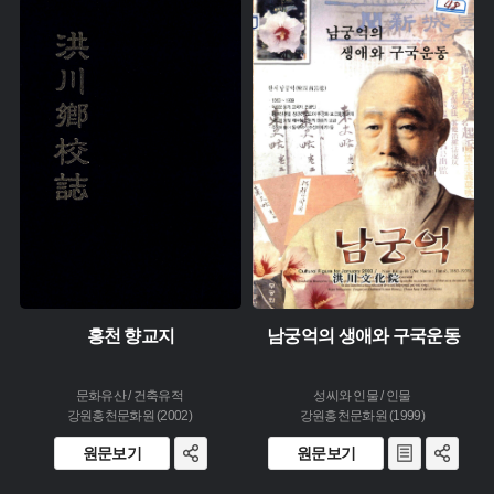
주제 :
주제 :
유형 :
유형 :
생산 :
발행 :
소장 :
생산 :
소장 :
홍천 향교지
남궁억의 생애와 구국운동
문화유산 / 건축유적
성씨와 인물 / 인물
강원홍천문화원 (2002)
강원홍천문화원 (1999)
원문보기
원문보기