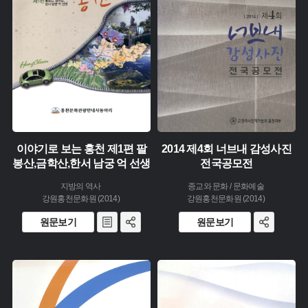
유형 :
유형 :
생산 :
생산 :
소장 :
소장 :
이야기로 보는 홍천 제1편 팔
2014 제4회 너브내 감성사진
봉산,금학산,한서 남궁 억 선생
전국공모전
지방의 역사
종교와 문화 / 문화예술
강원홍천문화원 (2014)
강원홍천문화원 (2014)
원문보기
원문보기
주제 :